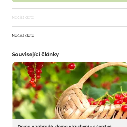
Načíst data
Načíst data
Související články
Doma v zahradě, doma v kuchyni – s čerstvě