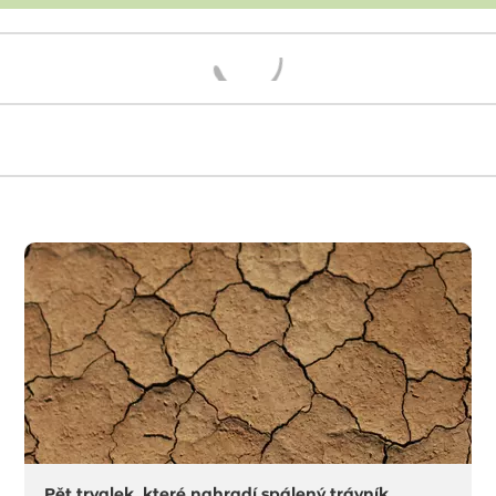
Načítám...
Pět trvalek, které nahradí spálený trávník