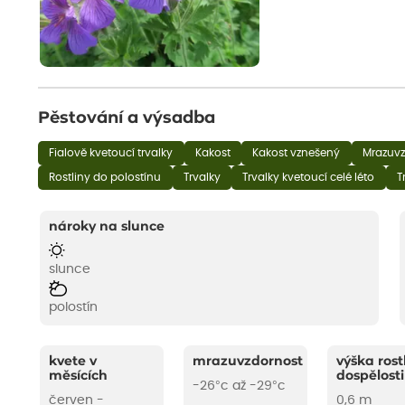
Pěstování a výsadba
Fialově kvetoucí trvalky
Kakost
Kakost vznešený
Mrazuvz
Rostliny do polostínu
Trvalky
Trvalky kvetoucí celé léto
T
nároky na slunce
slunce
polostín
kvete v
mrazuvzdornost
výška rost
měsících
dospělosti
-26°c až -29°c
červen -
0,6 m