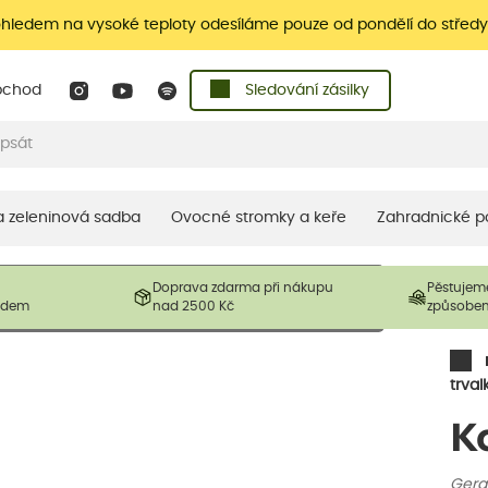
ohledem na vysoké teploty odesíláme pouze od pondělí do středy
bchod
Sledování zásilky
 a zeleninová sadba
Ovocné stromky a keře
Zahradnické p
 prodávané produkty. V závislosti na sezónnosti mohou být
Doprava zdarma při nákupu
Pěstujem
ostliny mohou být také sestřiženy níže, než je uvedená
ladem
nad 2500 Kč
způsobe
řil nový růst.
trval
K
Gera