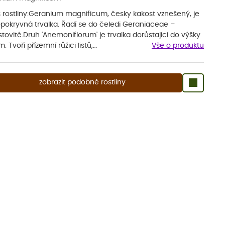
s rostliny:Geranium magnificum, česky kakost vznešený, je
pokryvná trvalka. Řadí se do čeledi Geraniaceae –
tovité.Druh 'Anemoniflorum' je trvalka dorůstající do výšky
. Tvoří přízemní růžici listů,…
Vše o produktu
zobrazit podobné rostliny