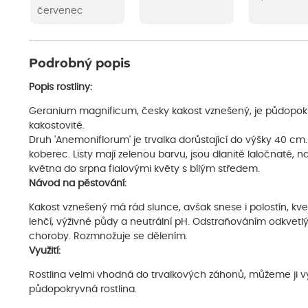
červenec
Podrobný popis
Popis rostliny:
Geranium magnificum, česky kakost vznešený, je půdopokr
kakostovité.
Druh 'Anemoniflorum' je trvalka dorůstající do výšky 40 cm. T
koberec. Listy mají zelenou barvu, jsou dlanitě laločnaté, n
května do srpna fialovými květy s bílým středem.
Návod na pěstování:
Kakost vznešený má rád slunce, avšak snese i polostín, k
lehčí, výživné půdy a neutrální pH. Odstraňováním odkvetl
choroby. Rozmnožuje se dělením.
Využití:
Rostlina velmi vhodná do trvalkových záhonů, můžeme ji vy
půdopokryvná rostlina.