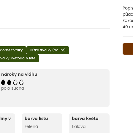
Popi
půdo
kakos
40 cm
dorné trvalky
Nízké trvalky (do 1m)
rvalky kvetoucí v létě
nároky na vláhu
polo suchá
liny v
barva listu
barva květu
zelená
fialová