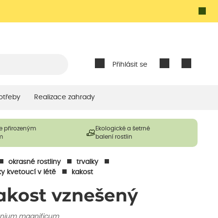
Přihlásit se
otřeby
Realizace zahrady
e přirozeným
Ekologické a šetrné
m
balení rostlin
okrasné rostliny
trvalky
ky kvetoucí v létě
kakost
akost vznešený
nium magnificum