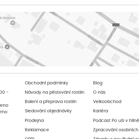
Obchodní podmínky
Blog
:00 -
Návody na pěstování rostlin
O nás
Balení a přeprava rostlin
Velkoobchod
řeno
Sledování objednávky
Kariéra
řeno
Prodejna
Podcast Po uši v hlín
Reklamace
Zpracování osobních