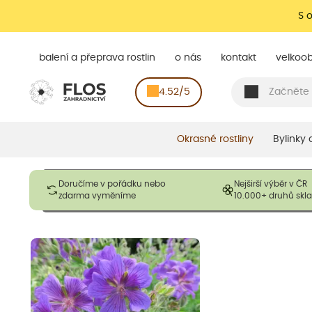
S 
balení a přeprava rostlin
o nás
kontakt
velkoo
4.52/5
Okrasné rostliny
Bylinky
Obrázky slouží pouze pro ilustrační účely a mají reprezentovat
Doručíme v pořádku nebo
Nejširší výběr v ČR
opadavé rostliny dodávány v dormantním stavu a bez listů. R
zdarma vyměníme
10.000+ druhů sk
výška, aby se podpo