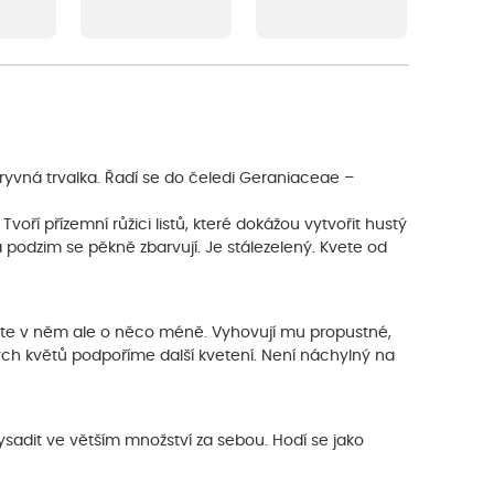
yvná trvalka. Řadí se do čeledi Geraniaceae –
voří přízemní růžici listů, které dokážou vytvořit hustý
a podzim se pěkně zbarvují. Je stálezelený. Kvete od
vete v něm ale o něco méně. Vyhovují mu propustné,
ých květů podpoříme další kvetení. Není náchylný na
sadit ve větším množství za sebou. Hodí se jako