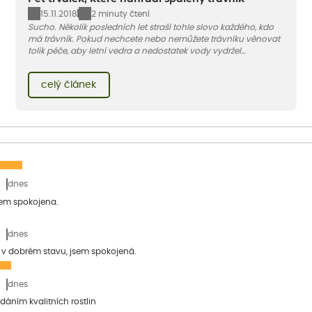
15.11.2018
2 minuty čtení
Sucho. Několik posledních let straší tohle slovo každého, kdo
má trávník. Pokud nechcete nebo nemůžete trávníku věnovat
tolik péče, aby letní vedra a nedostatek vody vydržel
dlouhodobě bez újmy, zkuste jiné řešení – vybrali jsme pět
trvalek, které trávník na suchých místech spolehlivě nahradí.
celý článek
Všechny jsou pochozí (vydrží sešlapání) a když jim dáte mezi
sekáním delší čas, krásně kvetou.
dnes
sem spokojena.
dnes
a v dobrém stavu, jsem spokojená.
dnes
dáním kvalitních rostlin