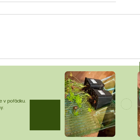
me v pořádku.
y.