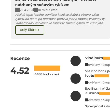
natrhaným voňavým rybízem
29.4.2021
10 minut čtení
Hřejivé teplo letního sluníčka, které se sklání k obzoru. Mísa
rybízu, do níž to po hroznech přibývá jedna radost. Všechny ty
vůně a zvuky červencové zahrady. Sklizeň rybízu do kuchyně
vnese neuvěřitelný klid a radost. A taky trochu bezstarostnosti
celý článek
dětství při mlsání babiččina drobenkového koláče s rybízem.
Recenze
Vladimíra
ověřený nákup
4.52
Vše v pořádku, j
4466 hodnocení
Iveta
ověřený nákup
Rostlina mi přišl
Zuzana
ověřený nákup
Spokojenost s do