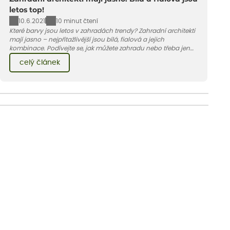
letos top!
10.6.2021
10 minut čtení
Které barvy jsou letos v zahradách trendy? Zahradní architekti
mají jasno – nejpřitažlivější jsou bílá, fialová a jejich
kombinace. Podívejte se, jak můžete zahradu nebo třeba jen
jeden záhon, terasu či balkon do bílo-fialových tónů
celý článek
obléknout i vy.