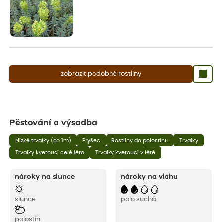
zobrazit podobné rostliny
Pěstování a výsadba
Nízké trvalky (do 1m)
Pryšec
Rostliny do polostínu
Trvalky
Trvalky kvetoucí celé léto
Trvalky kvetoucí v létě
nároky na slunce
nároky na vláhu
slunce
polo suchá
polostín