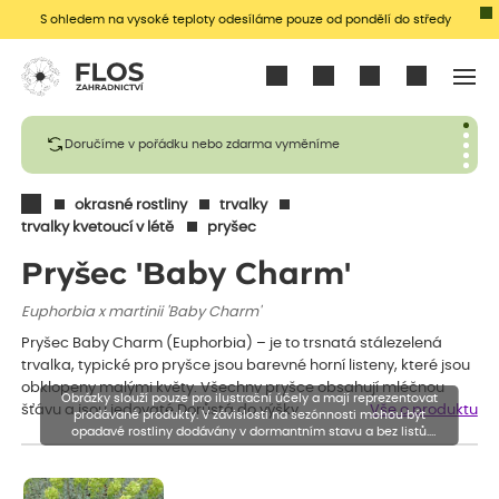
S ohledem na vysoké teploty odesíláme pouze od pondělí do středy
Přihlásit se
Doručíme v pořádku nebo zdarma vyměníme
okrasné rostliny
trvalky
trvalky kvetoucí v létě
pryšec
Pryšec 'Baby Charm'
Euphorbia x martinii 'Baby Charm'
Pryšec Baby Charm (Euphorbia) – je to trsnatá stálezelená
trvalka, typické pro pryšce jsou barevné horní listeny, které jsou
obklopeny malými květy. Všechny pryšce obsahují mléčnou
Obrázky slouží pouze pro ilustrační účely a mají reprezentovat
šťávu a jsou jedovaté.Dorůstá do výšky…
Vše o produktu
prodávané produkty. V závislosti na sezónnosti mohou být
opadavé rostliny dodávány v dormantním stavu a bez listů.
Rostliny mohou být také sestřiženy níže, než je uvedená výška,
aby se podpořil nový růst.