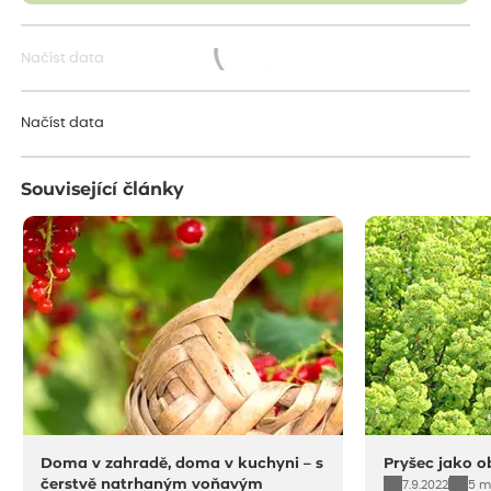
Načíst data
Načítám...
Načíst data
Související články
Doma v zahradě, doma v kuchyni – s
Pryšec jako o
čerstvě natrhaným voňavým
7.9.2022
5 m