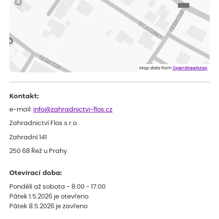
Iveta
ověřený nákup
dnes
Rostlina mi přišla v dobrém stavu, jsem spokojená.
Zuzana
ověřený nákup
dnes
Spokojenost s dodáním kvalitních rostlin
Map data from
OpenStreetMap
Kontakt:
e-mail:
info@zahradnictvi-flos.cz
Zahradnictví Flos s.r.o.
Zahradní 141
250 68 Řež u Prahy
Otevírací doba:
Pondělí až sobota - 8:00 - 17:00
Pátek 1.5.2026 je otevřeno
Pátek 8.5.2026 je zavřeno