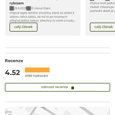
rybízem
Pryšce tvoří jednu
čeledí. Obsahuje 
29.4.2021
10 minut čtení
poslední době je 
Hřejivé teplo letního sluníčka, které se sklání k
smíšených trvalk
obzoru. Mísa rybízu, do níž to po hroznech
přibývá jedna radost. Všechny ty vůně a zvuky
červencové zahrady. Sklizeň rybízu do kuchyně
celý článek
celý článek
vnese neuvěřitelný klid a radost. A taky trochu
bezstarostnosti dětství při mlsání babiččina
drobenkového koláče s rybízem.
Recenze
4.52
4466 hodnocení
zobrazit recenze
Vladimíra
ověřený nákup
dnes
Vše v pořádku, jsem spokojena.