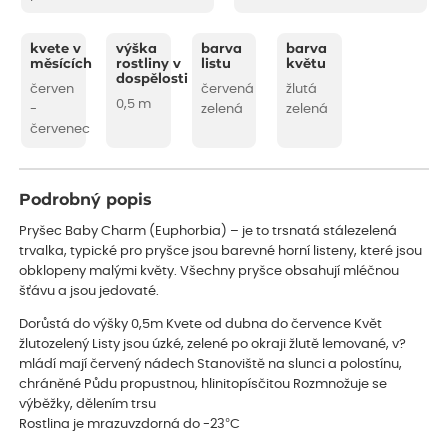
kvete v
výška
barva
barva
měsících
rostliny v
listu
květu
dospělosti
červen
červená
žlutá
0,5 m
-
zelená
zelená
červenec
Podrobný popis
Pryšec Baby Charm (Euphorbia) – je to trsnatá stálezelená
trvalka, typické pro pryšce jsou barevné horní listeny, které jsou
obklopeny malými květy. Všechny pryšce obsahují mléčnou
šťávu a jsou jedovaté.
Dorůstá do výšky 0,5m Kvete od dubna do července Květ
žlutozelený Listy jsou úzké, zelené po okraji žlutě lemované, v?
mládí mají červený nádech Stanoviště na slunci a polostínu,
chráněné Půdu propustnou, hlinitopísčitou Rozmnožuje se
výběžky, dělením trsu
Rostlina je mrazuvzdorná do -23°C