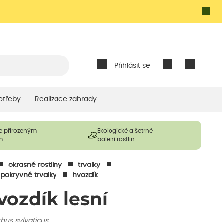
Přihlásit se
otřeby
Realizace zahrady
e přirozeným
Ekologické a šetrné
m
balení rostlin
okrasné rostliny
trvalky
pokryvné trvalky
hvozdík
vozdík lesní
hus sylvaticus