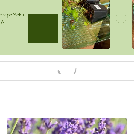
me v pořádku.
y.
Načítám...