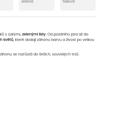
zelená
fialová
nků s úzkými,
zelenými listy
. Od pozdního jara až do
ch květů
, které dodají záhonu barvu a živost po velkou
 záhonu se rozrůstá do širších, souvislých trsů.