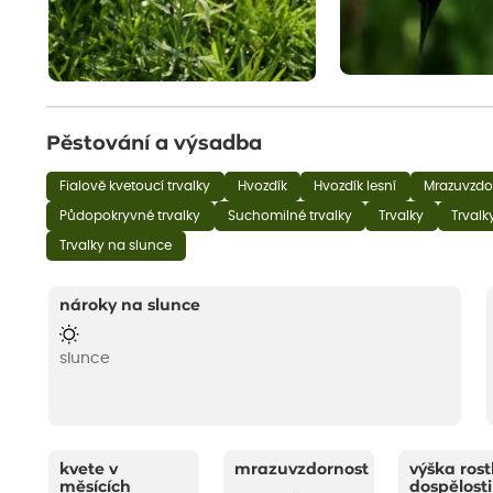
Pěstování a výsadba
Fialově kvetoucí trvalky
Hvozdík
Hvozdík lesní
Mrazuvzdor
Půdopokryvné trvalky
Suchomilné trvalky
Trvalky
Trvalk
Trvalky na slunce
nároky na slunce
slunce
kvete v
mrazuvzdornost
výška rost
měsících
dospělosti