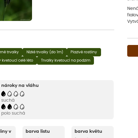
Nená
fialo
Vytvá
né trvalky
Nízké trvalky (do 1m)
Plazivé rostliny
y kvetoucí celé léto
Trvalky kvetoucí na podzim
nároky na vláhu
suchá
polo suchá
liny v
barva listu
barva květu