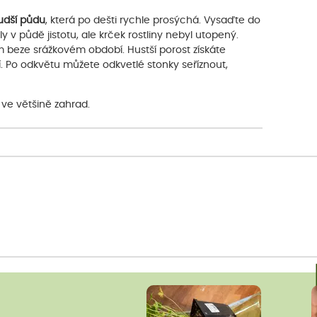
udší půdu
, která po dešti rychle prosýchá. Vysaďte do
v půdě jistotu, ale krček rostliny nebyl utopený.
ím beze srážkovém období. Hustší porost získáte
. Po odkvětu můžete odkvetlé stonky seříznout,
 ve většině zahrad.