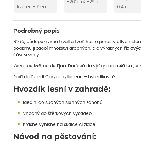
-26°c až -29°c
květen - říjen
0,4 m
Podrobný popis
Nízká, půdopokryvná trvalka tvoří husté porosty útlých sto
podzimu ji zdobí množství drobných, ale výrazných
fialový
část sezony.
Kvete
od května do října
. Dorůstá do výšky okolo
40 cm
, v
Patří do čeledi Caryophyllaceae – hvozdíkovité.
Hvozdík lesní v zahradě:
Ideální do suchých slunných záhonů.
Vhodný do štěrkových výsadeb.
Krásně vynikne na skalce či zídce.
Návod na pěstování: