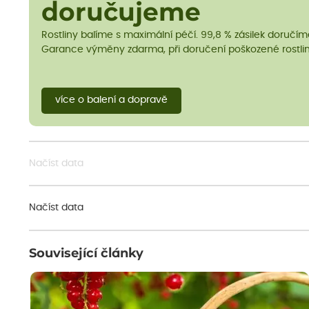
doručujeme
Rostliny balíme s maximální péčí. 99,8 % zásilek doručí
Garance výměny zdarma, při doručení poškozené rostlin
více o balení a dopravě
Načíst data
Načíst data
Související články