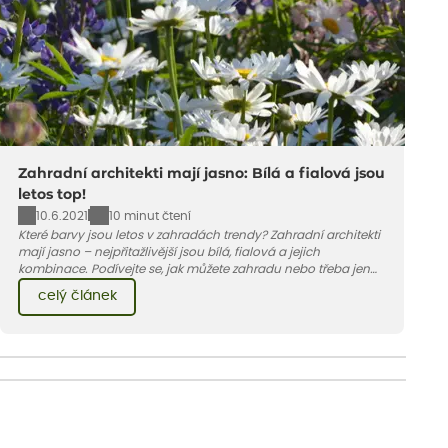
Zahradní architekti mají jasno: Bílá a fialová jsou
letos top!
10.6.2021
10 minut čtení
Které barvy jsou letos v zahradách trendy? Zahradní architekti
mají jasno – nejpřitažlivější jsou bílá, fialová a jejich
kombinace. Podívejte se, jak můžete zahradu nebo třeba jen
jeden záhon, terasu či balkon do bílo-fialových tónů
celý článek
obléknout i vy.