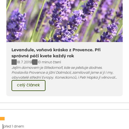
Levandule, voňavá kráska z Provence. Při
správné péči kvete každý rok
18.7.2019
10 minut čtení
Jejím domovem je Středomoří, kde se pěstuje dodnes.
Proslavila Provence a jižní Dalmácii, zamilovali jsme si ji i my,
obyvatelé střední Evropy. Koneckonců, i Petr Hapka jí věnoval
slavnou písničku – Levandulovou zná v podání zpěvačky
celý článek
Hany Hegerové nejspíše každý...
před 1 dnem