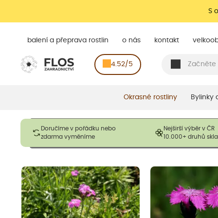
S 
balení a přeprava rostlin
o nás
kontakt
velkoo
4.52/5
Okrasné rostliny
Bylinky
Obrázky slouží pouze pro ilustrační účely a mají reprezentovat
Doručíme v pořádku nebo
Nejširší výběr v ČR
opadavé rostliny dodávány v dormantním stavu a bez listů. R
zdarma vyměníme
10.000+ druhů sk
výška, aby se podpo