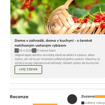
Doma v zahradě, doma v kuchyni – s čerstvě
natrhaným voňavým rybízem
29.4.2021
10 minut čtení
Hřejivé teplo letního sluníčka, které se sklání k obzoru. Mísa
rybízu, do níž to po hroznech přibývá jedna radost. Všechny ty
vůně a zvuky červencové zahrady. Sklizeň rybízu do kuchyně
vnese neuvěřitelný klid a radost. A taky trochu bezstarostnosti
celý článek
dětství při mlsání babiččina drobenkového koláče s rybízem.
Recenze
Zuzana
ověřený nákup