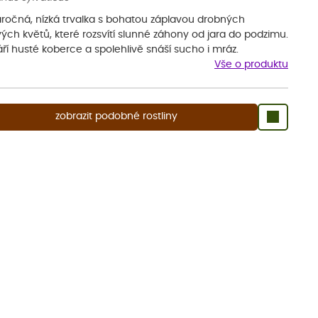
ročná, nízká trvalka s bohatou záplavou drobných
vých květů, které rozsvítí slunné záhony od jara do podzimu.
ří husté koberce a spolehlivě snáší sucho i mráz.
Vše o produktu
zobrazit podobné rostliny