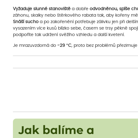
Vyžaduje slunné stanoviště
a dobře
odvodněnou, spíše ch
záhonu, skalky nebo štěrkového rabata tak, aby kořeny měly 
Snáší sucho
a po zakořenění potřebuje zálivku jen při delš
vysazením více kusů blízko sebe, časem se trsy pěkně spojí
podpoříte tak udržení svěžího vzhledu a další kvetení.
Je mrazuvzdorná do
-29 °C
, proto bez problémů přezimuje
Jak balíme a