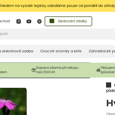
ohledem na vysoké teploty odesíláme pouze od pondělí do středy
bchod
Sledování zásilky
 a zeleninová sadba
Ovocné stromky a keře
Zahradnické p
 prodávané produkty. V závislosti na sezónnosti mohou být
Doprava zdarma při nákupu
Pěstujem
ostliny mohou být také sestřiženy níže, než je uvedená
ladem
nad 2500 Kč
způsobe
řil nový růst.
půdo
H
Diant