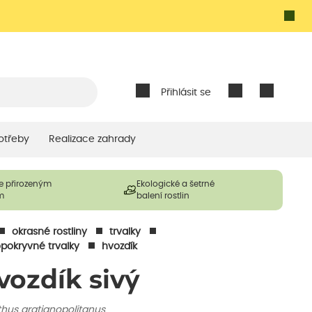
Přihlásit se
otřeby
Realizace zahrady
e přirozeným
Ekologické a šetrné
m
balení rostlin
okrasné rostliny
trvalky
pokryvné trvalky
hvozdík
vozdík sivý
thus gratianopolitanus