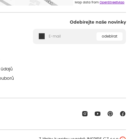
Map data from
OpenStreetMap
Odebírejte naše novinky
odebírat
ě
 údajů
ouborů