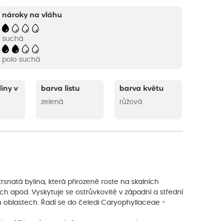
nároky na vláhu
suchá
polo suchá
liny v
barva listu
barva květu
zelená
růžová
trsnatá bylina, která přirozeně roste na skalních
h apod. Vyskytuje se ostrůvkovitě v západní a střední
 oblastech. Řadí se do čeledi Caryophyllaceae -