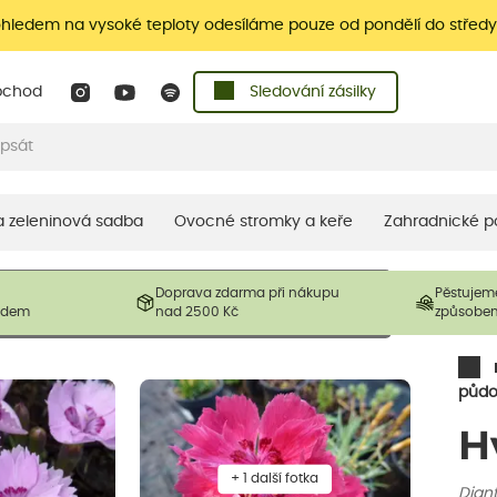
ohledem na vysoké teploty odesíláme pouze od pondělí do středy
bchod
Sledování zásilky
 a zeleninová sadba
Ovocné stromky a keře
Zahradnické p
 prodávané produkty. V závislosti na sezónnosti mohou být
Doprava zdarma při nákupu
Pěstujem
ostliny mohou být také sestřiženy níže, než je uvedená
ladem
nad 2500 Kč
způsobe
řil nový růst.
půdo
H
+ 1 další fotka
Dian