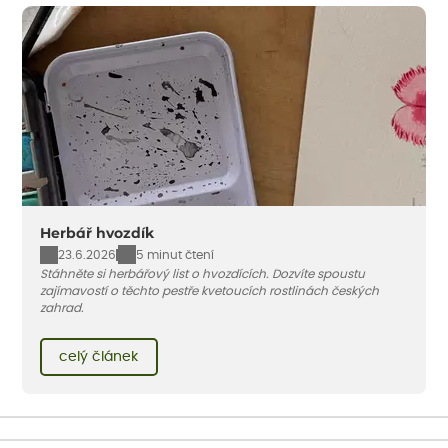
Herbář hvozdík
23.6.2026
5 minut čtení
Stáhněte si herbářový list o hvozdících. Dozvíte spoustu
zajímavostí o těchto pestře kvetoucích rostlinách českých
zahrad.
celý článek