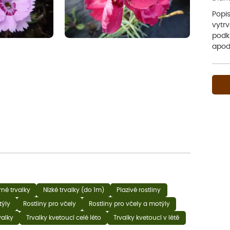
Popis
vytrv
podk
apod.
né trvalky
Nízké trvalky (do 1m)
Plazivé rostliny
týly
Rostliny pro včely
Rostliny pro včely a motýly
valky
Trvalky kvetoucí celé léto
Trvalky kvetoucí v létě