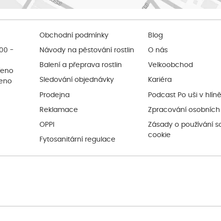
Obchodní podmínky
Blog
:00 -
Návody na pěstování rostlin
O nás
Balení a přeprava rostlin
Velkoobchod
řeno
Sledování objednávky
Kariéra
řeno
Prodejna
Podcast Po uši v hlín
Reklamace
Zpracování osobních
OPPI
Zásady o používání s
cookie
Fytosanitární regulace