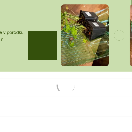
me v pořádku.
y.
Načítám...