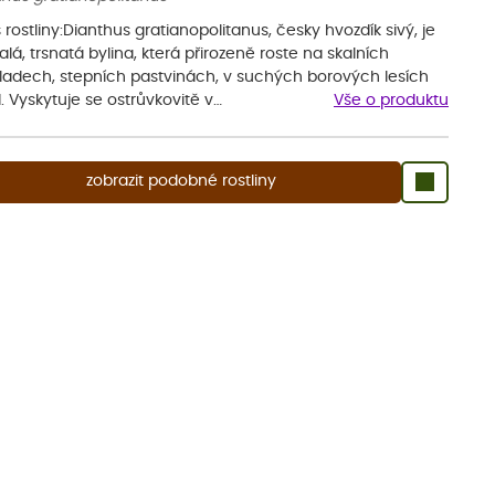
 rostliny:Dianthus gratianopolitanus, česky hvozdík sivý, je
alá, trsnatá bylina, která přirozeně roste na skalních
ladech, stepních pastvinách, v suchých borových lesích
 Vyskytuje se ostrůvkovitě v…
Vše o produktu
zobrazit podobné rostliny