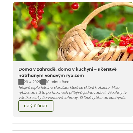
Doma v zahradě, doma v kuchyni – s čerstvě
natrhaným voňavým rybízem
29.4.2021
10 minut čtení
Hřejivé teplo letního sluníčka, které se sklání k obzoru. Mísa
rybízu, do níž to po hroznech přibývá jedna radost. Všechny ty
vůně a zvuky červencové zahrady. Sklizeň rybízu do kuchyně
vnese neuvěřitelný klid a radost. A taky trochu bezstarostnosti
celý článek
dětství při mlsání babiččina drobenkového koláče s rybízem.