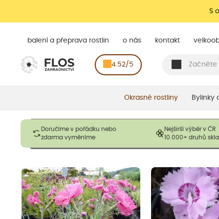
S 
balení a přeprava rostlin
o nás
kontakt
velkoo
4.52/5
Okrasné rostliny
Bylinky
Obrázky slouží pouze pro ilustrační účely a mají reprezentovat
Doručíme v pořádku nebo
Nejširší výběr v ČR
opadavé rostliny dodávány v dormantním stavu a bez listů. R
zdarma vyměníme
10.000+ druhů sk
výška, aby se podpo