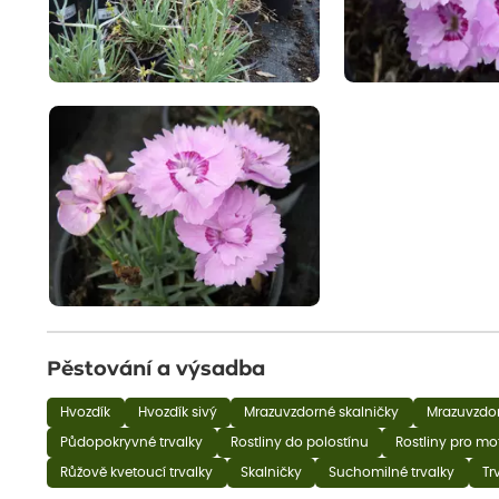
Pěstování a výsadba
Hvozdík
Hvozdík sivý
Mrazuvzdorné skalničky
Mrazuvzdor
Půdopokryvné trvalky
Rostliny do polostínu
Rostliny pro mo
Růžově kvetoucí trvalky
Skalničky
Suchomilné trvalky
Tr