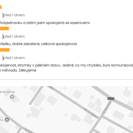
před 1 dnem
1objednavku a zatím jsem spokojená se sazenicemi
před 1 dnem
pořádku, dobře zabalené, celková spokojenost.
před 1 dnem
pokojenost, stromky v pěkném stavu. Jediné, co my chybělo, bylo komuniko
 náhradu. Děkujeme