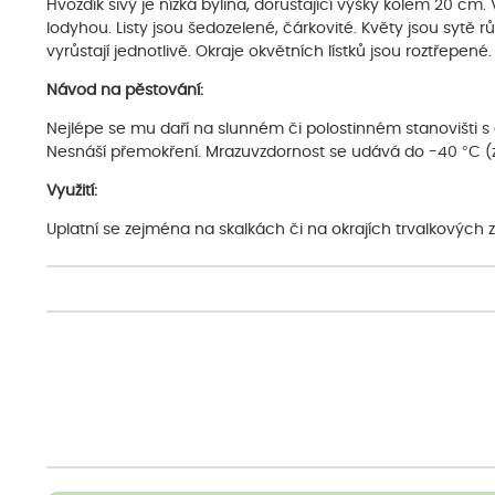
Hvozdík sivý je nízká bylina, dorůstající výšky kolem 20 cm.
lodyhou. Listy jsou šedozelené, čárkovité. Květy jsou sytě 
vyrůstají jednotlivě. Okraje okvětních lístků jsou roztřepen
Návod na pěstování:
Nejlépe se mu daří na slunném či polostinném stanovišti s 
Nesnáší přemokření. Mrazuvzdornost se udává do -40 °C (
Využití:
Uplatní se zejména na skalkách či na okrajích trvalkových 