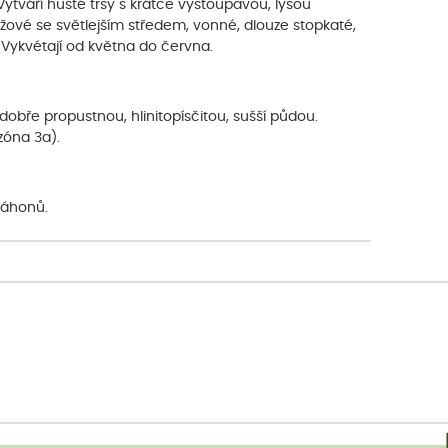
 Vytváří husté trsy s krátce vystoupavou, lysou
růžové se světlejším středem, vonné, dlouze stopkaté,
é. Vykvétají od května do června.
dobře propustnou, hlinitopísčitou, sušší půdou.
zóna 3a).
záhonů.