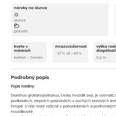
nároky na slunce
slunce
polostín
kvete v
mrazuvzdornost
výška rost
měsících
dospělosti
-37°c až -40°c
květen - červen
0,2 m
Podrobný popis
Popis rostliny:
Dianthus gratianopolitanus, česky hvozdík sivý, je vytrvalá, 
podkladech, stepních pastvinách, v suchých borových lesíc
Evropě. U nás roste vzácně v pahorkatinách a podhorských
hvozdíkovité.