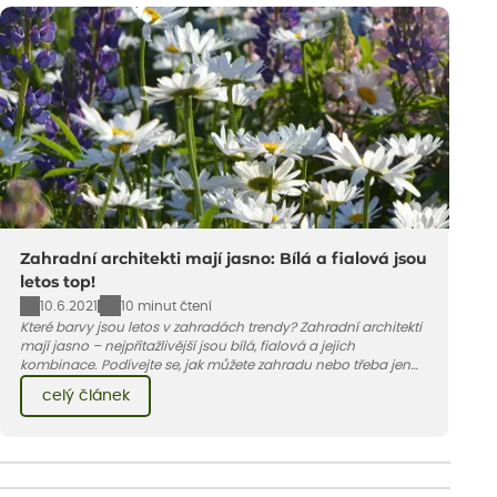
Zahradní architekti mají jasno: Bílá a fialová jsou
letos top!
10.6.2021
10 minut čtení
Které barvy jsou letos v zahradách trendy? Zahradní architekti
mají jasno – nejpřitažlivější jsou bílá, fialová a jejich
kombinace. Podívejte se, jak můžete zahradu nebo třeba jen
jeden záhon, terasu či balkon do bílo-fialových tónů
celý článek
obléknout i vy.