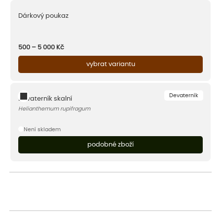
Dárkový poukaz
500 – 5 000
Kč
vybrat variantu
Devaterník
Devaterník skalní
Helianthemum rupifragum
Není skladem
podobné zboží