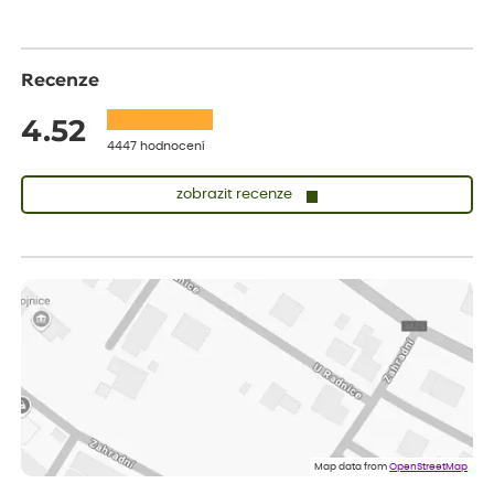
Recenze
4.52
4447 hodnocení
zobrazit recenze
Sandra
ověřený nákup
dnes
vše v naprostém pořádku
Eva
ověřený nákup
dnes
Velmi spokojená dekuji
Jana
ověřený nákup
dnes
Flos je nejlepší &#129321;
Map data from
OpenStreetMap