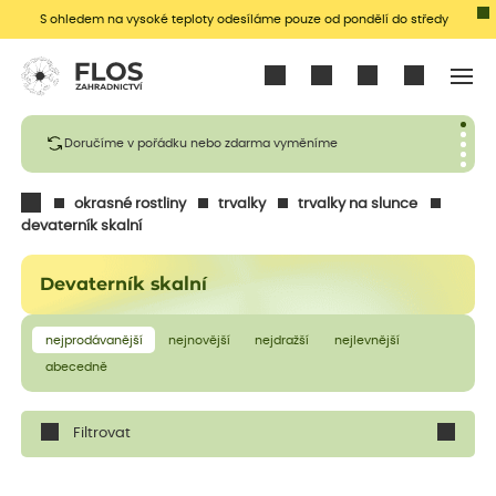
S ohledem na vysoké teploty odesíláme pouze od pondělí do středy
Přihlásit se
Doručíme v pořádku nebo zdarma vyměníme
okrasné rostliny
trvalky
trvalky na slunce
devaterník skalní
Devaterník skalní
nejprodávanější
nejnovější
nejdražší
nejlevnější
abecedně
Filtrovat