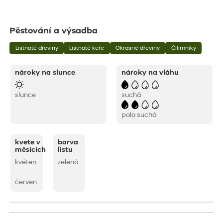
Pěstování a výsadba
Listnaté dřeviny
Listnaté keře
Okrasné dřeviny
Čilimníky
nároky na slunce
nároky na vláhu
slunce
suchá
polo suchá
kvete v
barva
měsících
listu
květen
zelená
-
červen