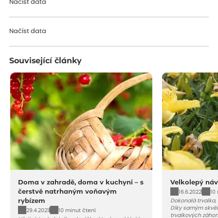
Načíst data
Načíst data
Související články
Doma v zahradě, doma v kuchyni – s
Velkolepý náv
čerstvě natrhaným voňavým
16.6.2022
10
rybízem
Dokonalá trvalka,
Díky samým skvěl
29.4.2021
10 minut čtení
trvalkových záho