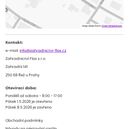
Rostliny byly v pořádku, dobře zabalené, celková spokojenost.
Dominika
ověřený nákup
dnes
Doporučuji :). Spokojenost, stromky v pěkném stavu. Jediné, co
Map data from
OpenStreetMap
my chybělo, bylo komunikování nedostupného zboží před
odesláním objednávky, objednali bychom obratem náhradu.
Děkujeme
Kontakt:
e-mail:
info@zahradnictvi-flos.cz
Zahradnictví Flos s.r.o.
Zahradní 141
250 68 Řež u Prahy
Otevírací doba:
Pondělí až sobota - 8:00 - 17:00
Pátek 1.5.2026 je otevřeno
Pátek 8.5.2026 je zavřeno
Obchodní podmínky