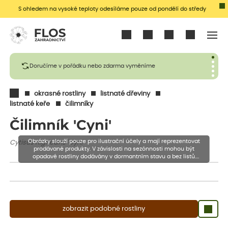
S ohledem na vysoké teploty odesíláme pouze od pondělí do středy
Přihlásit se
Doručíme v pořádku nebo zdarma vyměníme
okrasné rostliny
listnaté dřeviny
listnaté keře
čilimníky
Čilimník 'Cyni'
Obrázky slouží pouze pro ilustrační účely a mají reprezentovat
Cytisus nigricans 'Cyni'
prodávané produkty. V závislosti na sezónnosti mohou být
opadavé rostliny dodávány v dormantním stavu a bez listů.
Rostliny mohou být také sestřiženy níže, než je uvedená výška,
aby se podpořil nový růst.
zobrazit podobné rostliny