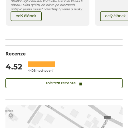
Hřejivé teplo letního sluníčka, které se sklání k
zahradách, ale i 
obzoru. Mísa rybízu, do níž to po hroznech
přibývá jedna radost. Všechny ty vůně a zvuky
červencové zahrady. Sklizeň rybízu do kuchyně
celý článek
celý článek
vnese neuvěřitelný klid a radost. A taky trochu
bezstarostnosti dětství při mlsání babiččina
drobenkového koláče s rybízem.
Recenze
4.52
4406 hodnocení
zobrazit recenze
Lenka
ověřený nákup
dnes
Měla jsem pouze 1objednavku a zatím jsem spokojená se
sazenicemi
Miroslava
ověřený nákup
dnes