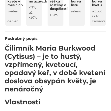
kvete v
mrazuvzdornost
výška
barva
barva
měsících
rostliny v
listu
květu
-17°c
dospělosti
květen
zelená
růžová
až
1,5 m
-
žlutá
-20°c
červen
červená
Podrobný popis
Čilimník Maria Burkwood
(Cytisus) – je to hustý,
vzpřímený, kvetoucí,
opadavý keř, v době kvetení
doslova obsypán květy, je
nenáročný
Vlastnosti