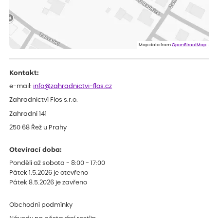
Dobrý den, byli jsme spokojeni
Lenka
ověřený nákup
dnes
Eshop, objednání bylo v pořádku, žádný problém. Jen jsem byla
Map data from
OpenStreetMap
smutná z dodávky jedné kytky, která nebyla v nejlepší kondici a i
po zasazení vypadá spíše, že odejde, než že se chytne. Byla to
celkově slabá rostlina oproti ostatním.
Kontakt:
e-mail:
info@zahradnictvi-flos.cz
Zahradnictví Flos s.r.o.
Zahradní 141
250 68 Řež u Prahy
Otevírací doba:
Pondělí až sobota - 8:00 - 17:00
Pátek 1.5.2026 je otevřeno
Pátek 8.5.2026 je zavřeno
Obchodní podmínky