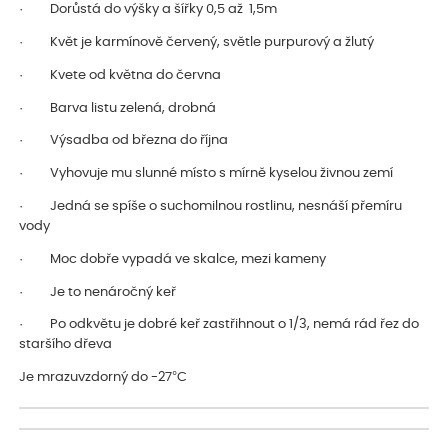
· Dorůstá do výšky a šířky 0,5 až 1,5m
· Květ je karmínově červený, světle purpurový a žlutý
· Kvete od května do června
· Barva listu zelená, drobná
· Výsadba od března do října
· Vyhovuje mu slunné místo s mírně kyselou živnou zemí
· Jedná se spíše o suchomilnou rostlinu, nesnáší přemíru
vody
· Moc dobře vypadá ve skalce, mezi kameny
· Je to nenáročný keř
· Po odkvětu je dobré keř zastřihnout o 1/3, nemá rád řez do
staršího dřeva
Je mrazuvzdorný do -27°C