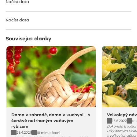
Načíst data
Načíst data
Související články
Doma v zahradě, doma v kuchyni – s
Velkolepý náv
čerstvě natrhaným voňavým
16.6.2022
10
rybízem
Dokonalá trvalka,
Díky samým skvěl
29.4.2021
10 minut čtení
trvalkových záho