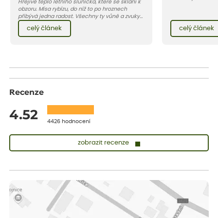
Hřejivé teplo letního sluníčka, které se sklání k
zahradách, ale i 
obzoru. Mísa rybízu, do níž to po hroznech
přibývá jedna radost. Všechny ty vůně a zvuky
červencové zahrady. Sklizeň rybízu do kuchyně
celý článek
celý článek
vnese neuvěřitelný klid a radost. A taky trochu
bezstarostnosti dětství při mlsání babiččina
drobenkového koláče s rybízem.
Recenze
4.52
4426 hodnocení
zobrazit recenze
Zuzana
ověřený nákup
dnes
Vše přišlo velice rychle krásně zabalené. Rostlinky po přesazení
velice dobře prospívají
Jarda
ověřený nákup
dnes