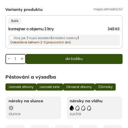
mapa zahradnictví
Varianty produktu
Balík
kontejner o objemu 2 litry
349
Kč
Více jak 5 kusů skladem
Umístění rostliny:
Odesíláme během 2-3 pracovních dnů
−
+
do košíku
Pěstování a výsadba
Listnaté dřeviny
Listnaté keře
Okrasné dřeviny
Čilimníky
nároky na slunce
nároky na vláhu
slunce
suchá