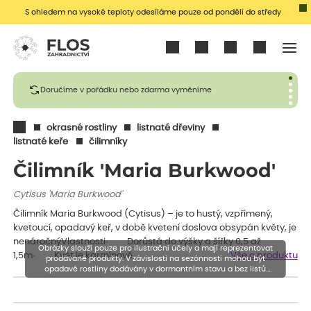
S ohledem na vysoké teploty odesíláme pouze od pondělí do středy
Přihlásit se
Doručíme v pořádku nebo zdarma vyměníme
okrasné rostliny
listnaté dřeviny
listnaté keře
čilimníky
Čilimník 'Maria Burkwood'
Cytisus 'Maria Burkwood'
Čilimník Maria Burkwood (Cytisus) – je to hustý, vzpřímený,
kvetoucí, opadavý keř, v době kvetení doslova obsypán květy, je
nenáročnýVlastnosti· Dorůstá do výšky a šířky 0,5 až
Obrázky slouží pouze pro ilustrační účely a mají reprezentovat
1,5m· Květ je karmínově…
Vše o produktu
prodávané produkty. V závislosti na sezónnosti mohou být
opadavé rostliny dodávány v dormantním stavu a bez listů.
Rostliny mohou být také sestřiženy níže, než je uvedená výška,
aby se podpořil nový růst.