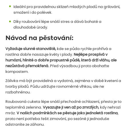
Ideální pro pravidelnou sklizeň mladých plodů na grilování,
smažení i do polévek.
Díky roubování lépe snáší stres a dává bohaté a
dlouhodobé úrody.
Návod na pěstování:
Vyžaduje slunné stanoviště,
kde se půda rychle prohřívá a
rostlina dobře nasazuje květy i plody.
Nejlépe prospívá v
humózní, hlinité a dobře propustné půdě, která drží vláhu, ale
nezůstává přemokřená.
Před výsadbou ji proto obohaťte
kompostem.
Zálivka má být pravidelná a vydatná, zejména v době kvetení a
tvorby plodů. Půdu udržujte rovnoměrně vlhkou, ale ne
rozbahněnou.
Roubovaná cuketa lépe snáší přechodné ochlazení, přesto je to
teplomilná zelenina.
Vysazujte ji ven až po zmrzlých
, kdy nehrozí
mráz.
V našich podmínkách se pěstuje jako jednoletá rostlina
,
proto není potřeba řešit zimování, po sezóně ji jednoduše
odstraníte ze záhonu.