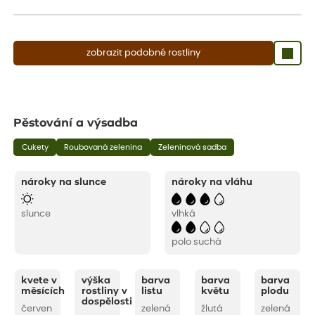
aby se podpořil nový růst.
zobrazit podobné rostliny
Pěstování a výsadba
Cukety
Roubovaná zelenina
Zeleninová sadba
nároky na slunce
nároky na vláhu
slunce
vlhká
polo suchá
kvete v
výška
barva
barva
barva
měsících
rostliny v
listu
květu
plodu
dospělosti
červen
zelená
žlutá
zelená