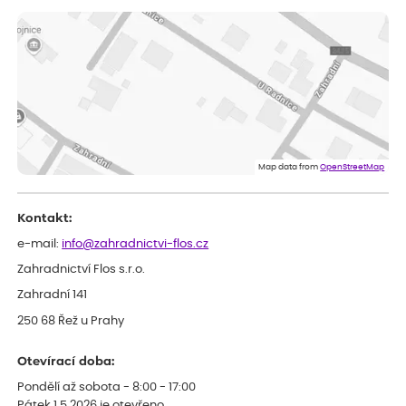
ověřený nákup
dnes
Vše přišlo velice rychle krásně zabalené. Rostlinky po přesazení
velice dobře prospívají
Jarda
ověřený nákup
dnes
Dobrý den, byli jsme spokojeni
Lenka
ověřený nákup
dnes
Eshop, objednání bylo v pořádku, žádný problém. Jen jsem byla
Map data from
OpenStreetMap
smutná z dodávky jedné kytky, která nebyla v nejlepší kondici a i
po zasazení vypadá spíše, že odejde, než že se chytne. Byla to
celkově slabá rostlina oproti ostatním.
Kontakt:
e-mail:
info@zahradnictvi-flos.cz
Zahradnictví Flos s.r.o.
Zahradní 141
250 68 Řež u Prahy
Otevírací doba:
Pondělí až sobota - 8:00 - 17:00
Pátek 1.5.2026 je otevřeno