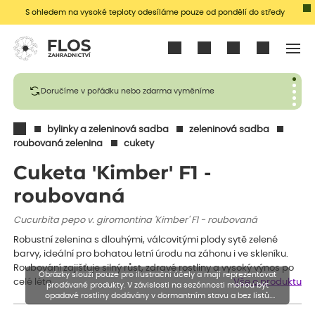
S ohledem na vysoké teploty odesíláme pouze od pondělí do středy
Přihlásit se
Doručíme v pořádku nebo zdarma vyměníme
bylinky a zeleninová sadba
zeleninová sadba
roubovaná zelenina
cukety
Cuketa 'Kimber' F1 -
roubovaná
Cucurbita pepo v. giromontina 'Kimber' F1 - roubovaná
Robustní zelenina s dlouhými, válcovitými plody sytě zelené
barvy, ideální pro bohatou letní úrodu na záhonu i ve skleníku.
Roubování zajišťuje silný růst, zdravé rostliny a vysoký výnos po
Obrázky slouží pouze pro ilustrační účely a mají reprezentovat
celé léto.
Vše o produktu
prodávané produkty. V závislosti na sezónnosti mohou být
opadavé rostliny dodávány v dormantním stavu a bez listů.
Rostliny mohou být také sestřiženy níže, než je uvedená výška,