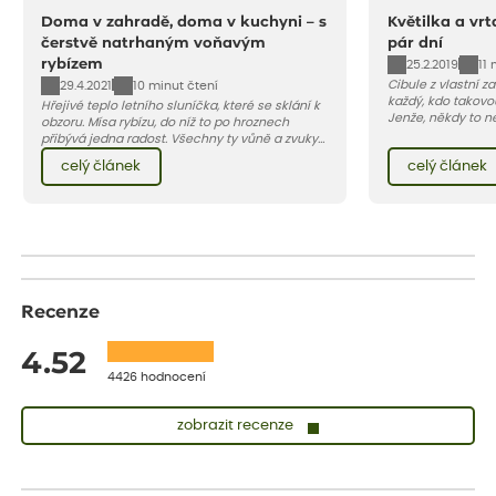
Doma v zahradě, doma v kuchyni – s
Květilka a vrt
čerstvě natrhaným voňavým
pár dní
rybízem
25.2.2019
11 
Cibule z vlastní za
29.4.2021
10 minut čtení
každý, kdo takovo
Hřejivé teplo letního sluníčka, které se sklání k
Jenže, někdy to n
obzoru. Mísa rybízu, do níž to po hroznech
snadné, v poslední
přibývá jedna radost. Všechny ty vůně a zvuky
napadají larvy d
červencové zahrady. Sklizeň rybízu do kuchyně
celý článek
celý článek
květilky cibulové 
vnese neuvěřitelný klid a radost. A taky trochu
bezstarostnosti dětství při mlsání babiččina
drobenkového koláče s rybízem.
Recenze
4.52
4426 hodnocení
zobrazit recenze
Zuzana