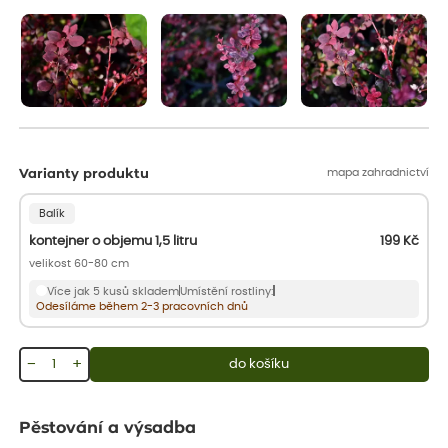
aby se podpořil nový růst.
mapa zahradnictví
Varianty produktu
Balík
kontejner o objemu 1,5 litru
199
Kč
velikost 60-80 cm
Více jak 5 kusů skladem
Umístění rostliny:
Odesíláme během 2-3 pracovních dnů
−
+
do košíku
Pěstování a výsadba