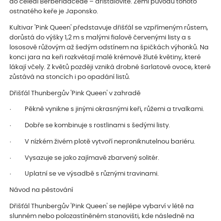
do čeledi Berberidaceae – dřišťálovité. Zemí původu tohoto
ostnatého keře je Japonsko.
Kultivar 'Pink Queen' představuje dřišťál se vzpřímeným růstem,
dorůstá do výšky 1,2 m s malými fialově červenými listy a s
lososově růžovým až šedým odstínem na špičkách výhonků. Na
konci jara na keři rozkvétají malé krémově žluté květiny, které
lákají včely. Z květů později vzniká drobné šarlatové ovoce, které
zůstává na stoncích i po opadání listů.
Dřišťál Thunbergův 'Pink Queen' v zahradě
· Pěkně vynikne s jinými okrasnými keři, růžemi a trvalkami.
· Dobře se kombinuje s rostlinami s šedými listy.
· V nízkém živém plotě vytvoří neproniknutelnou bariéru.
· Vysazuje se jako zajímavě zbarvený solitér.
· Uplatní se ve výsadbě s různými travinami.
Návod na pěstování
Dřišťál Thunbergův 'Pink Queen' se nejlépe vybarví v létě na
slunném nebo polozastíněném stanovišti, kde následně na