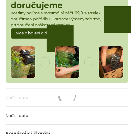
doručujeme
Rostliny balíme s maximální péčí. 99,8 % zásilek
doručíme v pořádku. Garance výměny zdarma,
při doručení poškozené rostliny.
více o balení a dopravě
Načíst data
Načítám...
Načíst data
Související články