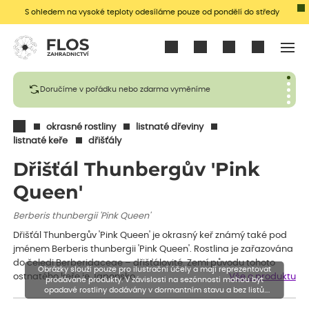
S ohledem na vysoké teploty odesíláme pouze od pondělí do středy
Přihlásit se
Doručíme v pořádku nebo zdarma vyměníme
okrasné rostliny
listnaté dřeviny
listnaté keře
dřišťály
Dřišťál Thunbergův 'Pink
Queen'
Berberis thunbergii 'Pink Queen'
Dřišťál Thunbergův 'Pink Queen' je okrasný keř známý také pod
jménem Berberis thunbergii 'Pink Queen'. Rostlina je zařazována
do čeledi Berberidaceae – dřišťálovité. Zemí původu tohoto
Obrázky slouží pouze pro ilustrační účely a mají reprezentovat
ostnatého keře je Japonsko…
Vše o produktu
prodávané produkty. V závislosti na sezónnosti mohou být
opadavé rostliny dodávány v dormantním stavu a bez listů.
Rostliny mohou být také sestřiženy níže, než je uvedená výška,