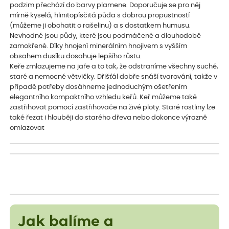
podzim přechází do barvy plamene. Doporučuje se pro něj
mírně kyselá, hlinitopísčitá půda s dobrou propustností
(můžeme ji obohatit o rašelinu) a s dostatkem humusu.
Nevhodné jsou půdy, které jsou podmáčené a dlouhodobě
zamokřené. Díky hnojení minerálním hnojivem s vyšším
obsahem dusíku dosahuje lepšího růstu.
Keře zmlazujeme na jaře a to tak, že odstraníme všechny suché,
staré a nemocné větvičky. Dřišťál dobře snáší tvarování, takže v
případě potřeby dosáhneme jednoduchým ošetřením
elegantního kompaktního vzhledu keřů. Keř můžeme také
zastřihovat pomocí zastřihovače na živé ploty. Staré rostliny lze
také řezat i hlouběji do starého dřeva nebo dokonce výrazně
omlazovat
Jak balíme a