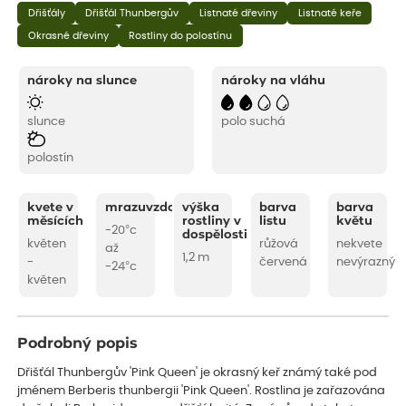
Dřišťály
Dřišťál Thunbergův
Listnaté dřeviny
Listnaté keře
Okrasné dřeviny
Rostliny do polostínu
nároky na slunce
nároky na vláhu
slunce
polo suchá
polostín
kvete v
mrazuvzdornost
výška
barva
barva
měsících
rostliny v
listu
květu
-20°c
dospělosti
květen
růžová
nekvete
až
1,2 m
-
červená
nevýrazný
-24°c
květen
Podrobný popis
Dřišťál Thunbergův 'Pink Queen' je okrasný keř známý také pod
jménem Berberis thunbergii 'Pink Queen'. Rostlina je zařazována