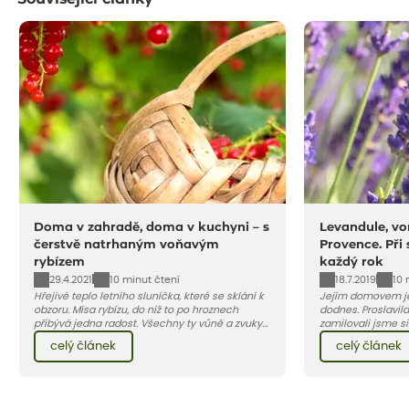
Doma v zahradě, doma v kuchyni – s
Levandule, vo
čerstvě natrhaným voňavým
Provence. Při
rybízem
každý rok
29.4.2021
18.7.2019
10 minut čtení
10 
Hřejivé teplo letního sluníčka, které se sklání k
Jejím domovem je
obzoru. Mísa rybízu, do níž to po hroznech
dodnes. Proslavila
přibývá jedna radost. Všechny ty vůně a zvuky
zamilovali jsme si 
červencové zahrady. Sklizeň rybízu do kuchyně
Evropy. Koneckonců, i Petr Hapka j
celý článek
celý článek
vnese neuvěřitelný klid a radost. A taky trochu
slavnou písničku 
bezstarostnosti dětství při mlsání babiččina
zpěvačky Hany Heg
drobenkového koláče s rybízem.