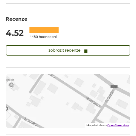
Recenze
4.52
4480 hodnocení
zobrazit recenze
Lenka
ověřený nákup
před 1 dnem
Doporučuji. Naprostá spokojenost.
Marcela
ověřený nákup
před 1 dnem
Jsem spokojená a budu vás doporučovat.
Vratislav
ověřený nákup
před 1 dnem
Spokojenost rostlina dorazila vpořádku
Map data from
OpenStreetMap