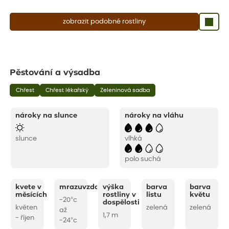
zobrazit podobné rostliny
Pěstování a výsadba
Chřest
Chřest lékařský
Zeleninová sadba
nároky na slunce
nároky na vláhu
slunce
vlhká
polo suchá
kvete v
mrazuvzdornost
výška
barva
barva
měsících
rostliny v
listu
květu
-20°c
dospělosti
květen
zelená
zelená
až
1,7 m
- říjen
-24°c