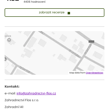
4406 hodnocení
zobrazit recenze
Lenka
ověřený nákup
před 1 dnem
Měla jsem pouze 1objednavku a zatím jsem spokojená se
sazenicemi
Miroslava
ověřený nákup
před 1 dnem
Rostliny byly v pořádku, dobře zabalené, celková spokojenost.
Dominika
ověřený nákup
před 1 dnem
Doporučuji :). Spokojenost, stromky v pěkném stavu. Jediné, co
Map data from
OpenStreetMap
my chybělo, bylo komunikování nedostupného zboží před
odesláním objednávky, objednali bychom obratem náhradu.
Děkujeme
Kontakt:
e-mail:
info@zahradnictvi-flos.cz
Zahradnictví Flos s.r.o.
Zahradní 141