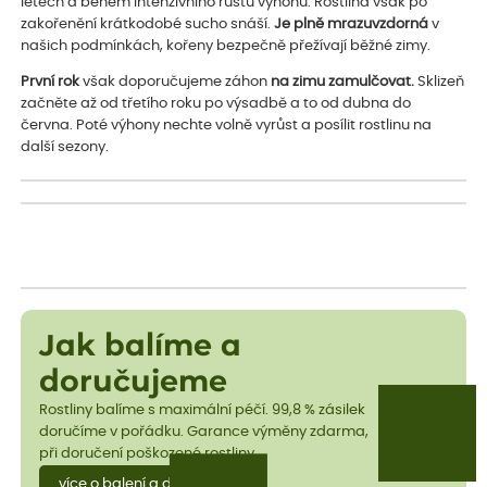
letech a během intenzivního růstu výhonů. Rostlina však po
zakořenění krátkodobé sucho snáší.
Je plně mrazuvzdorná
v
našich podmínkách, kořeny bezpečně přežívají běžné zimy.
První rok
však doporučujeme záhon
na zimu zamulčovat.
Sklizeň
začněte až od třetího roku po výsadbě a to od dubna do
června. Poté výhony nechte volně vyrůst a posílit rostlinu na
další sezony.
Jak balíme a
doručujeme
Rostliny balíme s maximální péčí. 99,8 % zásilek
doručíme v pořádku. Garance výměny zdarma,
při doručení poškozené rostliny.
více o balení a dopravě