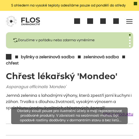
S ohledem na vysoké teploty odesíláme pouze od pondělí do středy
Přihlásit se
Doručíme v pořádku nebo zdarma vyměníme
bylinky a zeleninová sadba
zeleninová sadba
chřest
Chřest lékařský 'Mondeo'
Asparagus officinalis 'Mondeo'
Jemná zelenina s lahodnými výhony, která zpestří jarní kuchyni i
záhon. Trvalka s dlouhou životností, vysokým výnosem a
spolehlivou úrodou kvalitních chřestových ‚šparglí‘.
Obrázky slouží pouze pro ilustrační účely a mají reprezentovat
Vše o produktu
prodávané produkty. V závislosti na sezónnosti mohou být
opadavé rostliny dodávány v dormantním stavu a bez listů.
Rostliny mohou být také sestřiženy níže, než je uvedená výška,
aby se podpořil nový růst.