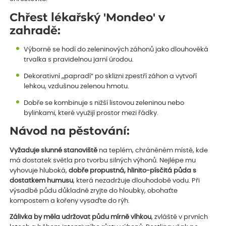
Chřest lékařský 'Mondeo' v
zahradě:
Výborně se hodí do zeleninových záhonů jako dlouhověká
trvalka s pravidelnou jarní úrodou.
Dekorativní „papradí“ po sklizni zpestří záhon a vytvoří
lehkou, vzdušnou zelenou hmotu.
Dobře se kombinuje s nižší listovou zeleninou nebo
bylinkami, které využijí prostor mezi řádky.
Návod na pěstování:
Vyžaduje slunné stanoviště
na teplém, chráněném místě, kde
má dostatek světla pro tvorbu silných výhonů. Nejlépe mu
vyhovuje hluboká,
dobře propustná, hlinito-písčitá půda s
dostatkem humusu
, která nezadržuje dlouhodobě vodu. Při
výsadbě půdu důkladně zryjte do hloubky, obohaťte
kompostem a kořeny vysaďte do rýh.
Zálivka by měla udržovat půdu mírně vlhkou
, zvláště v prvních