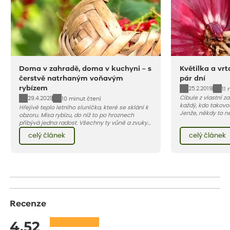
Doma v zahradě, doma v kuchyni – s
Květilka a vrt
čerstvě natrhaným voňavým
pár dní
rybízem
25.2.2019
11 
Cibule z vlastní za
29.4.2021
10 minut čtení
každý, kdo takovo
Hřejivé teplo letního sluníčka, které se sklání k
Jenže, někdy to n
obzoru. Mísa rybízu, do níž to po hroznech
snadné, v poslední
přibývá jedna radost. Všechny ty vůně a zvuky
napadají larvy d
červencové zahrady. Sklizeň rybízu do kuchyně
celý článek
celý článek
květilky cibulové 
vnese neuvěřitelný klid a radost. A taky trochu
bezstarostnosti dětství při mlsání babiččina
drobenkového koláče s rybízem.
Recenze
4.52