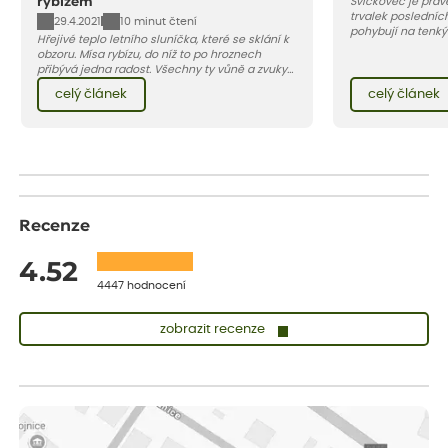
rybízem
Svíčkovec je práv
trvalek posledních
29.4.2021
10 minut čtení
pohybují na tenký
Hřejivé teplo letního sluníčka, které se sklání k
motýli. Jeho krásu
obzoru. Mísa rybízu, do níž to po hroznech
protože začíná kv
přibývá jedna radost. Všechny ty vůně a zvuky
do podzimu. Vybíra
červencové zahrady. Sklizeň rybízu do kuchyně
růžových až tmavě
celý článek
celý článek
vnese neuvěřitelný klid a radost. A taky trochu
bezstarostnosti dětství při mlsání babiččina
drobenkového koláče s rybízem.
Recenze
4.52
4447 hodnocení
zobrazit recenze
Sandra
ověřený nákup
před 1 dnem
vše v naprostém pořádku
Eva