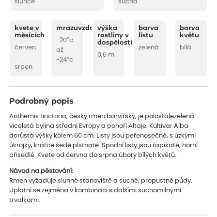
slunce
suchá
kvete v
mrazuvzdornost
výška
barva
barva
měsících
rostliny v
listu
květu
-20°c
dospělosti
červen
zelená
bílá
až
0,6 m
-
-24°c
srpen
Podrobný popis
Anthemis tinctoria, česky rmen barvířský, je polostálezelená
víceletá bylina střední Evropy a pohoří Altaje. Kultivar Alba
dorůstá výšky kolem 60 cm. Listy jsou peřenosečné, s úzkými
úkrojky, krátce šedě plstnaté. Spodní listy jsou řapíkaté, horní
přisedlé. Kvete od června do srpna úbory bílých květů.
Návod na pěstování:
Rmen vyžaduje slunné stanoviště a suché, propustné půdy.
Uplatní se zejména v kombinaci s dalšími suchomilnými
trvalkami.