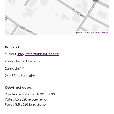
ověřený nákup
před 1 dnem
Velmi spokojená dekuji
Jana
ověřený nákup
před 1 dnem
Flos je nejlepší &#129321;
Map data from
OpenStreetMap
Kontakt:
e-mail:
info@zahradnictvi-flos.cz
Zahradnictví Flos s.r.o.
Zahradní 141
250 68 Řež u Prahy
Otevírací doba:
Pondělí až sobota - 8:00 - 17:00
Pátek 1.5.2026 je otevřeno
Pátek 8.5.2026 je zavřeno