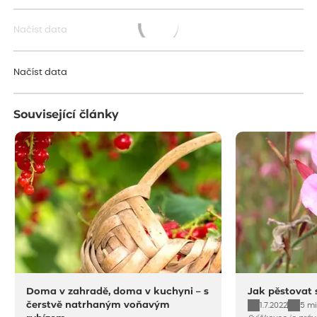
Načíst data
Načítám...
Načíst data
Související články
Doma v zahradě, doma v kuchyni – s
Jak pěstovat 
čerstvě natrhaným voňavým
1.7.2022
5 mi