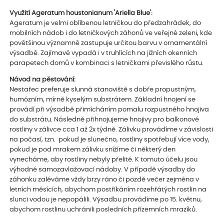
Využití Ageratum houstonianum 'Ariella Blue':
Ageratum je velmi oblíbenou letničkou do předzahrádek, do
mobilních nádob i do letničkových záhonů ve veřejné zeleni, kde
povětšinou významně zastupuje určitou barvu v ornamentální
výsadbě. Zajímavě vypadá i v truhlících na jižních okenních
parapetech domů v kombinaci s letničkami převislého růstu.
Návod na pěstování:
Nestařec preferuje slunná stanoviště s dobře propustným,
humózním, mírně kyselým substrátem. Základní hnojení se
provádí při výsadbě přimícháním pomalu rozpustného hnojiva
do substrátu. Následně přihnojujeme hnojivy pro balkonové
rostliny v zálivce cca 1 až 2x týdně. Zálivku provádíme v závislosti
na počasí, tzn. pokud je slunečno, rostliny spotřebují více vody,
pokud je pod mrakem zálivku snížíme či některý den
vynecháme, aby rostliny nebyly přelité. K tomuto účelu jsou
výhodné samozavlažovací nádoby. V případě výsadby do
záhonku zaléváme vždy brzy ráno či pozdě večer zejména v
letních měsících, abychom postříkáním rozehřátých rostlin na
slunci vodou je nepopálili. Výsadbu provádíme po 15. květnu,
abychom rostlinu uchránili posledních přízemních mrazíků.