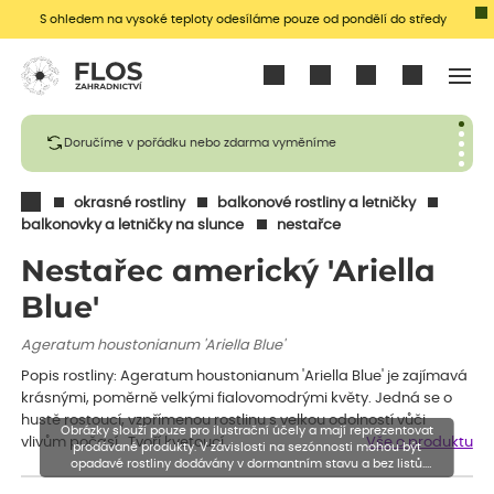
S ohledem na vysoké teploty odesíláme pouze od pondělí do středy
Přihlásit se
Doručíme v pořádku nebo zdarma vyměníme
okrasné rostliny
balkonové rostliny a letničky
balkonovky a letničky na slunce
nestařce
Nestařec americký 'Ariella
Blue'
Ageratum houstonianum 'Ariella Blue'
Popis rostliny: Ageratum houstonianum 'Ariella Blue' je zajímavá
krásnými, poměrně velkými fialovomodrými květy. Jedná se o
hustě rostoucí, vzpřímenou rostlinu s velkou odolností vůči
Obrázky slouží pouze pro ilustrační účely a mají reprezentovat
vlivům počasí. Tvoří kvetoucí…
Vše o produktu
prodávané produkty. V závislosti na sezónnosti mohou být
opadavé rostliny dodávány v dormantním stavu a bez listů.
Rostliny mohou být také sestřiženy níže, než je uvedená výška,