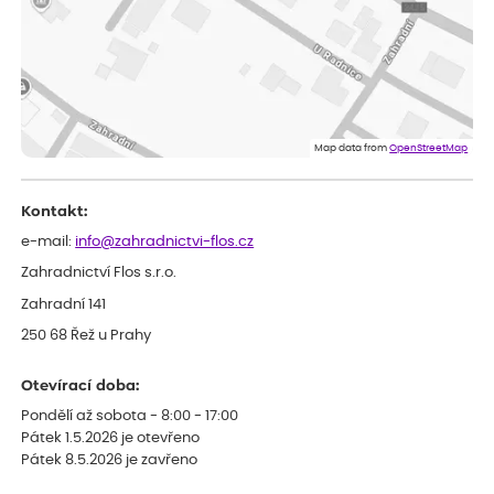
Jarda
ověřený nákup
dnes
Dobrý den, byli jsme spokojeni
Lenka
ověřený nákup
dnes
Eshop, objednání bylo v pořádku, žádný problém. Jen jsem byla
Map data from
OpenStreetMap
smutná z dodávky jedné kytky, která nebyla v nejlepší kondici a i
po zasazení vypadá spíše, že odejde, než že se chytne. Byla to
celkově slabá rostlina oproti ostatním.
Kontakt:
e-mail:
info@zahradnictvi-flos.cz
Zahradnictví Flos s.r.o.
Zahradní 141
250 68 Řež u Prahy
Otevírací doba:
Pondělí až sobota - 8:00 - 17:00
Pátek 1.5.2026 je otevřeno
Pátek 8.5.2026 je zavřeno