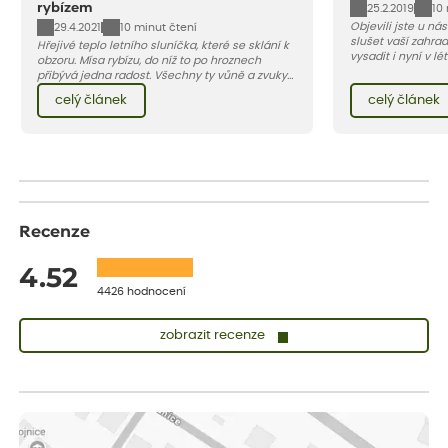
rybízem
25.2.2019
10
Objevili jste u ná
29.4.2021
10 minut čtení
slušet vaší zahra
Hřejivé teplo letního sluníčka, které se sklání k
vysadit i nyní v l
obzoru. Mísa rybízu, do níž to po hroznech
v kontejnerech, d
přibývá jedna radost. Všechny ty vůně a zvuky
celý rok – nyní p
červencové zahrady. Sklizeň rybízu do kuchyně
celý článek
celý článek
vody než na jaře 
vnese neuvěřitelný klid a radost. A taky trochu
bezstarostnosti dětství při mlsání babiččina
drobenkového koláče s rybízem.
Recenze
4.52
4426 hodnocení
zobrazit recenze
Zuzana
ověřený nákup
dnes
Vše přišlo velice rychle krásně zabalené. Rostlinky po přesazení
velice dobře prospívají