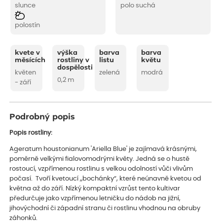
slunce
polo suchá
polostín
kvete v
výška
barva
barva
měsících
rostliny v
listu
květu
dospělosti
květen
zelená
modrá
0,2 m
- září
Podrobný popis
Popis rostliny:
Ageratum houstonianum 'Ariella Blue' je zajímavá krásnými,
poměrně velkými fialovomodrými květy. Jedná se o hustě
rostoucí, vzpřímenou rostlinu s velkou odolností vůči vlivům
počasí. Tvoří kvetoucí „bochánky“, které neúnavně kvetou od
května až do září. Nízký kompaktní vzrůst tento kultivar
předurčuje jako vzpřímenou letničku do nádob na jižní,
jihovýchodní či západní stranu či rostlinu vhodnou na obruby
záhonků.