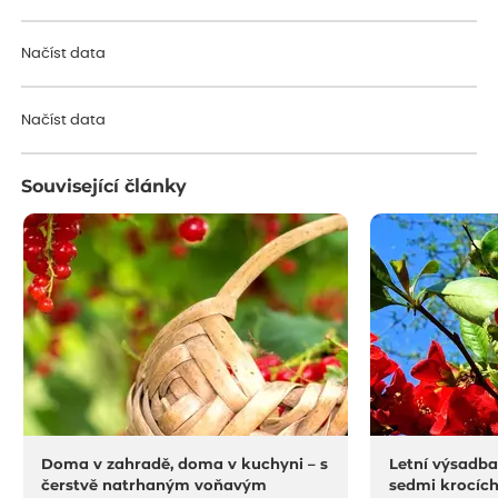
Načíst data
Načíst data
Související články
Doma v zahradě, doma v kuchyni – s
Letní výsadba
čerstvě natrhaným voňavým
sedmi krocíc