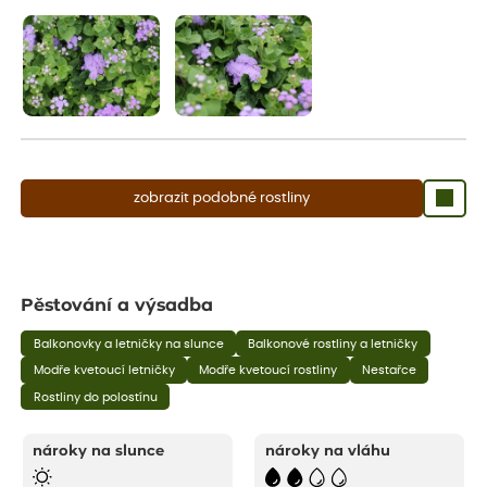
aby se podpořil nový růst.
zobrazit podobné rostliny
Pěstování a výsadba
Balkonovky a letničky na slunce
Balkonové rostliny a letničky
Modře kvetoucí letničky
Modře kvetoucí rostliny
Nestařce
Rostliny do polostínu
nároky na slunce
nároky na vláhu