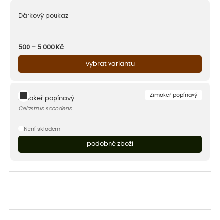
Dárkový poukaz
500 – 5 000
Kč
vybrat variantu
Zimokeř popínavý
Zimokeř popínavý
Celastrus scandens
Není skladem
podobné zboží