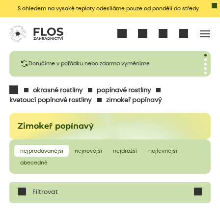
S ohledem na vysoké teploty odesíláme pouze od pondělí do středy
Přihlásit se
Doručíme v pořádku nebo zdarma vyměníme
okrasné rostliny
popínavé rostliny
kvetoucí popínavé rostliny
zimokeř popínavý
Zimokeř popínavý
nejprodávanější
nejnovější
nejdražší
nejlevnější
abecedně
Filtrovat