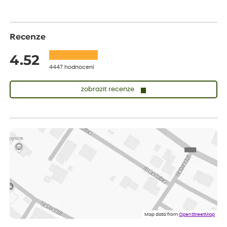
Recenze
4.52
4447 hodnocení
zobrazit recenze
Sandra
ověřený nákup
dnes
vše v naprostém pořádku
Eva
ověřený nákup
dnes
Velmi spokojená dekuji
Jana
ověřený nákup
dnes
Flos je nejlepší &#129321;
Map data from
OpenStreetMap