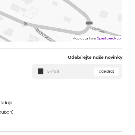
Map data from
OpenStreetMap
Odebírejte naše novinky
odebírat
ě
 údajů
ouborů