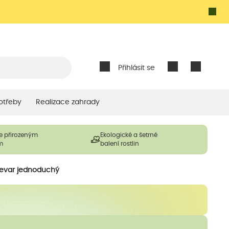
Přihlásit se
otřeby
Realizace zahrady
e přirozeným
Ekologické a šetrné
m
balení rostlin
zevar jednoduchý