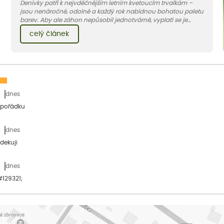
Denivky patří k nejvděčnějším letním kvetoucím trvalkám –
jsou nenáročné, odolné a každý rok nabídnou bohatou paletu
barev. Aby ale záhon nepůsobil jednotvárně, vyplatí se je
doplnit vhodnými sousedy. V dnešním článku vám ukážeme, s
celý článek
jakými trvalkami a travinami denivky nejlépe ladí.
dnes
 pořádku
dnes
dekuji
dnes
&#129321;