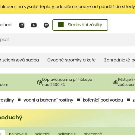
ohledem na vysoké teploty odesíláme pouze od pondělí do středy
bchod
Sledování zásilky
 a zeleninová sadba
Ovocné stromky a keře
Zahradnické p
Doprava zdarma při nákupu
Pěstujem
ladem
nad 2500 Kč
způsobe
ostliny
vodní a bahenní rostliny
kořenící pod vodou
noduchý
í
nejnovější
nejdražší
nejlevnější
abecedně