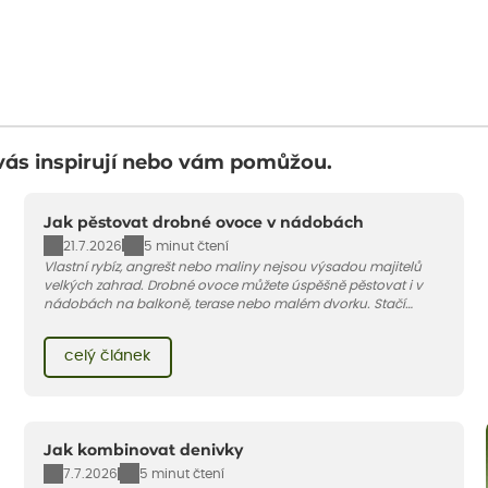
vás inspirují nebo vám pomůžou.
Jak pěstovat drobné ovoce v nádobách
21.7.2026
5 minut čtení
Vlastní rybíz, angrešt nebo maliny nejsou výsadou majitelů
velkých zahrad. Drobné ovoce můžete úspěšně pěstovat i v
nádobách na balkoně, terase nebo malém dvorku. Stačí
vybrat vhodnou odrůdu, dostatečně velký květináč a dodržet
pár základních pravidel. V tomto článku vám poradíme, jak na
celý článek
to.
Jak kombinovat denivky
7.7.2026
5 minut čtení