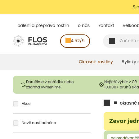
S 
balení a přeprava rostlin
o nás
kontakt
velkoo
4.52/5
Okrasné rostliny
Bylinky
Doručíme v pořádku nebo
Nejširší výběr v ČR
zdarma vyměníme
10.000+ druhů sk
okrasné r
Akce
Zevar jed
Nově naskladněno
nejprodávanějš