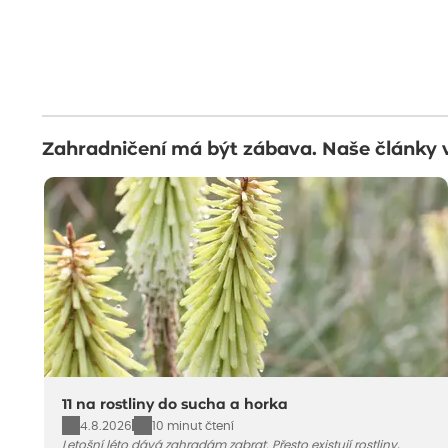
Zahradničení má být zábava. Naše články 
11 na rostliny do sucha a horka
4.8.2026
10 minut čtení
Letošní léto dává zahradám zabrat. Přesto existují rostliny,