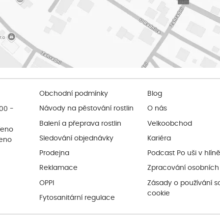
Obchodní podmínky
Blog
:00 -
Návody na pěstování rostlin
O nás
Balení a přeprava rostlin
Velkoobchod
řeno
Sledování objednávky
Kariéra
řeno
Prodejna
Podcast Po uši v hlín
Reklamace
Zpracování osobních
OPPI
Zásady o používání s
cookie
Fytosanitární regulace