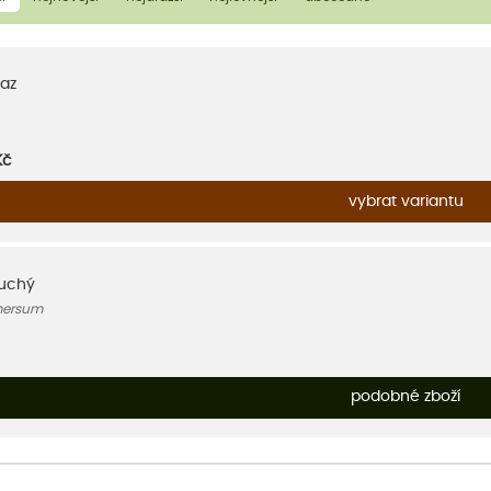
az
Kč
vybrat variantu
duchý
mersum
podobné zboží