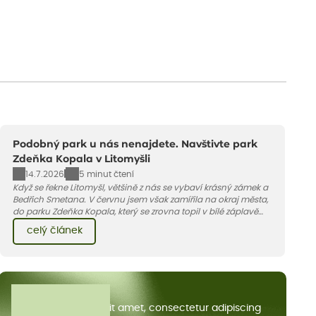
Podobný park u nás nenajdete. Navštivte park
Zdeňka Kopala v Litomyšli
14.7.2026
5 minut čtení
Když se řekne Litomyšl, většině z nás se vybaví krásný zámek a
Bedřich Smetana. V červnu jsem však zamířila na okraj města,
do parku Zdeňka Kopala, který se zrovna topil v bílé záplavě
kvetoucích kopretin. Fotky řeknou víc než slova, přidávám k
celý článek
nim pár řádků o tom, jak tento jedinečný kus krajiny vznikl.
Všechny články
Lorem ipsum dolor sit amet, consectetur adipiscing