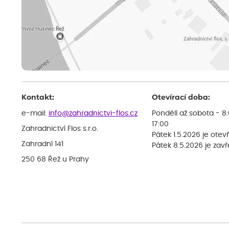
Kontakt:
Otevírací doba:
e-mail:
info@zahradnictvi-flos.cz
Pondělí až sobota - 8
17:00
Zahradnictví Flos s.r.o.
Pátek 1.5.2026 je otev
Zahradní 141
Pátek 8.5.2026 je zav
250 68 Řež u Prahy