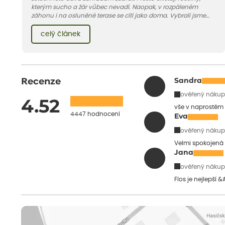
kterým sucho a žár vůbec nevadí. Naopak, v rozpáleném
záhonu i na osluněné terase se cítí jako doma. Vybrali jsme
pro vás 11 tipů na odolné druhy, které zvládnou horké a suché
léto bez pravidelné zálivky. Pojďme se podívat, které to jsou.
celý článek
Recenze
Sandra
ověřený nákup
4.52
vše v naprostém
4447 hodnocení
Eva
ověřený nákup
Velmi spokojená 
Jana
ověřený nákup
Flos je nejlepší 