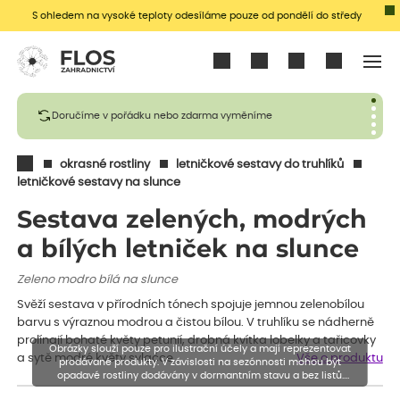
S ohledem na vysoké teploty odesíláme pouze od pondělí do středy
Přihlásit se
Doručíme v pořádku nebo zdarma vyměníme
okrasné rostliny
letničkové sestavy do truhlíků
letničkové sestavy na slunce
Sestava zelených, modrých
a bílých letniček na slunce
Zeleno modro bílá na slunce
Svěží sestava v přírodních tónech spojuje jemnou zelenobílou
barvu s výraznou modrou a čistou bílou. V truhlíku se nádherně
prolínají bohaté květy petunií, drobná kvítka lobelky a tařicovky
Obrázky slouží pouze pro ilustrační účely a mají reprezentovat
a sytě modré květy svlačce…
Vše o produktu
prodávané produkty. V závislosti na sezónnosti mohou být
opadavé rostliny dodávány v dormantním stavu a bez listů.
Rostliny mohou být také sestřiženy níže, než je uvedená výška,