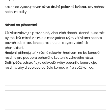
Sazenice vysazujte ven až
ve druhé polovině května
, kdy nehrozí
noční mrazíky.
Návod na pěstování:
Zálivka:
zalévejte pravidelně, v horkých dnech i denně. Substrát
by měl být mírně vlhký, ale mezi jednotlivými zálivkami nechte
povrch substrátu lehce proschnout, abyste zabránili
přemokření.
Hnojení:
přihnojujte 1× týdně tekutým hnojivem na balkonové
rostliny pro podporu bohatého kvetení a zdravého růstu.
Další péče:
odstraňujte odkvetlé květy petunií a kontrolujte
rostliny, aby si sestava udržela kompaktní a svěží vzhled.