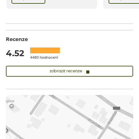
bezstarostnosti dětství při mlsání babiččina
drobenkového koláče s rybízem.
Recenze
4.52
4480 hodnocení
zobrazit recenze
Lenka
ověřený nákup
dnes
Doporučuji. Naprostá spokojenost.
Marcela
ověřený nákup
dnes
Jsem spokojená a budu vás doporučovat.
Vratislav
ověřený nákup
dnes