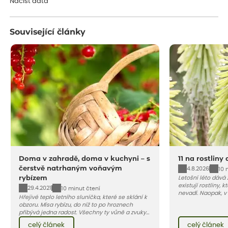
Načíst data
Související články
Doma v zahradě, doma v kuchyni – s
11 na rostliny
čerstvě natrhaným voňavým
4.8.2026
10 
rybízem
Letošní léto dává
existují rostliny,
29.4.2021
10 minut čtení
nevadí. Naopak, v
Hřejivé teplo letního sluníčka, které se sklání k
osluněné terase s
obzoru. Mísa rybízu, do níž to po hroznech
pro vás 11 tipů na
přibývá jedna radost. Všechny ty vůně a zvuky
horké a suché léto
červencové zahrady. Sklizeň rybízu do kuchyně
Pojďme se podívat,
celý článek
celý článek
vnese neuvěřitelný klid a radost. A taky trochu