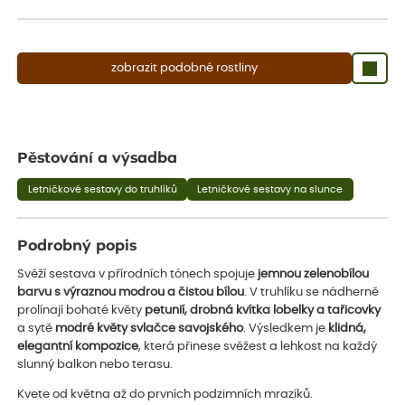
aby se podpořil nový růst.
zobrazit podobné rostliny
Pěstování a výsadba
Letničkové sestavy do truhlíků
Letničkové sestavy na slunce
Podrobný popis
Svěží sestava v přírodních tónech spojuje
jemnou zelenobílou
barvu s výraznou modrou a čistou bílou
. V truhlíku se nádherně
prolínají bohaté květy
petunií, drobná kvítka lobelky a tařicovky
a sytě
modré květy svlačce savojského
. Výsledkem je
klidná,
elegantní kompozice
, která přinese svěžest a lehkost na každý
slunný balkon nebo terasu.
Kvete od května až do prvních podzimních mrazíků.