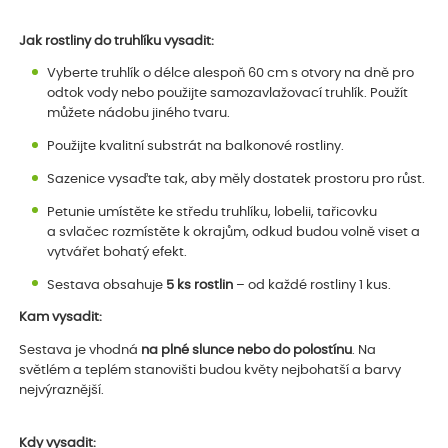
Jak rostliny do truhlíku vysadit:
Vyberte truhlík o délce alespoň 60 cm s otvory na dně pro
odtok vody nebo použijte samozavlažovací truhlík. Použít
můžete nádobu jiného tvaru.
Použijte kvalitní substrát na balkonové rostliny.
Sazenice vysaďte tak, aby měly dostatek prostoru pro růst.
Petunie umístěte ke středu truhlíku, lobelii, tařicovku
a svlačec rozmístěte k okrajům, odkud budou volně viset a
vytvářet bohatý efekt.
Sestava obsahuje
5 ks rostlin
– od každé rostliny 1 kus.
Kam vysadit:
Sestava je vhodná
na plné slunce nebo do polostínu
. Na
světlém a teplém stanovišti budou květy nejbohatší a barvy
nejvýraznější.
Kdy vysadit: