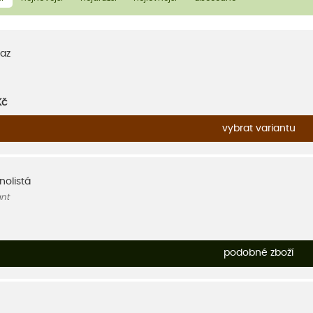
az
Kč
vybrat variantu
nolistá
nt
podobné zboží