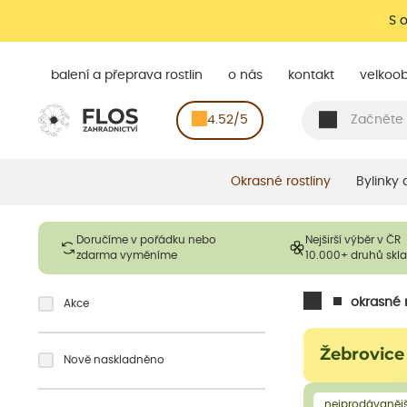
S 
balení a přeprava rostlin
o nás
kontakt
velkoo
4.52/5
Okrasné rostliny
Bylinky
Doručíme v pořádku nebo
Nejširší výběr v ČR
zdarma vyměníme
10.000+ druhů sk
okrasné r
Akce
Žebrovice
Nově naskladněno
nejprodávanějš