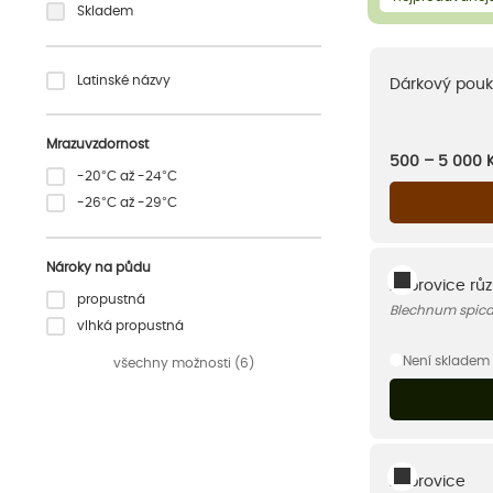
Skladem
Latinské názvy
Dárkový pouk
Mrazuvzdornost
500 – 5 000
-20°C až -24°C
-26°C až -29°C
Nároky na půdu
Žebrovice růz
propustná
Blechnum spica
vlhká propustná
Není skladem
všechny možnosti (6)
Žebrovice