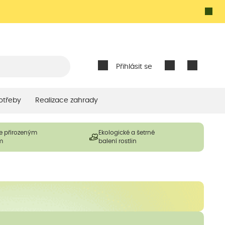
Přihlásit se
otřeby
Realizace zahrady
e přirozeným
Ekologické a šetrné
m
balení rostlin