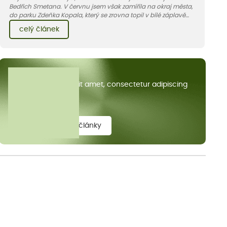
Bedřich Smetana. V červnu jsem však zamířila na okraj města,
do parku Zdeňka Kopala, který se zrovna topil v bílé záplavě
kvetoucích kopretin. Fotky řeknou víc než slova, přidávám k
celý článek
nim pár řádků o tom, jak tento jedinečný kus krajiny vznikl.
Všechny články
Lorem ipsum dolor sit amet, consectetur adipiscing
elit.
zobrazit všechny články