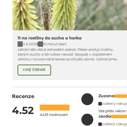
11 na rostliny do sucha a horka
4.8.2026
10 minut čtení
Letošní léto dává zahradám zabrat. Přesto existují rostliny,
kterým sucho a žár vůbec nevadí. Naopak, v rozpáleném
záhonu i na osluněné terase se cítí jako doma. Vybrali jsme
pro vás 11 tipů na odolné druhy, které zvládnou horké a suché
léto bez pravidelné zálivky. Pojďme se podívat, které to jsou.
celý článek
Recenze
Zuzana
ověřený nákup
4.52
Vše přišlo velice
4426 hodnocení
Jarda
ověřený nákup