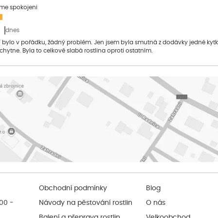
sme spokojeni
dnes
bylo v pořádku, žádný problém. Jen jsem byla smutná z dodávky jedné kytky, 
 chytne. Byla to celkově slabá rostlina oproti ostatním.
Obchodní podmínky
Blog
:00 -
Návody na pěstování rostlin
O nás
Balení a přeprava rostlin
Velkoobchod