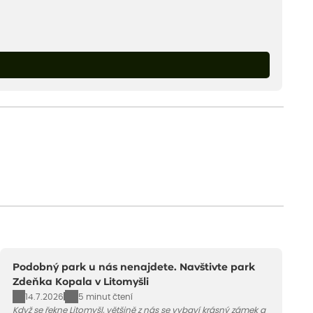
Podobný park u nás nenajdete. Navštivte park
Zdeňka Kopala v Litomyšli
14.7.2026
5 minut čtení
Když se řekne Litomyšl, většině z nás se vybaví krásný zámek a