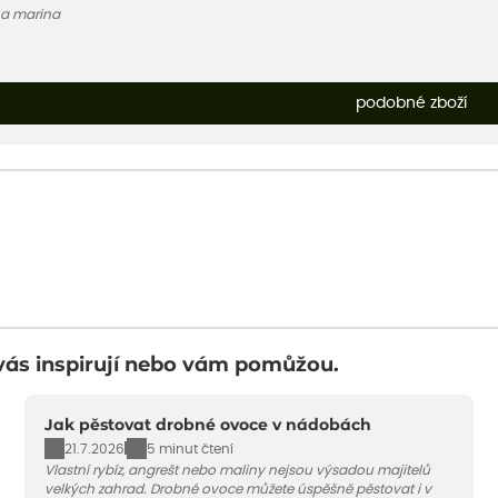
a marina
podobné zboží
vás inspirují nebo vám pomůžou.
Jak pěstovat drobné ovoce v nádobách
21.7.2026
5 minut čtení
Vlastní rybíz, angrešt nebo maliny nejsou výsadou majitelů
velkých zahrad. Drobné ovoce můžete úspěšně pěstovat i v