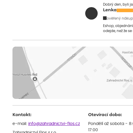
Dobrý den, byli j
Lenka
ověřený nákup
Eshop, objednání 
odejde, než že se
Kontakt:
Otevírací doba:
e-mail:
info@zahradnictvi-flos.cz
Pondělí až sobota - 8
17:00
Zahradnictví Flos s.r.o.