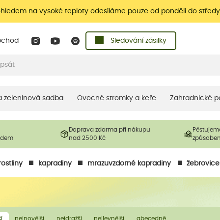
ohledem na vysoké teploty odesíláme pouze od pondělí do středy
bchod
Sledování zásilky
 a zeleninová sadba
Ovocné stromky a keře
Zahradnické p
Doprava zdarma při nákupu
Pěstujem
ladem
nad 2500 Kč
způsobe
ostliny
kapradiny
mrazuvzdorné kapradiny
žebrovice
í
nejnovější
nejdražší
nejlevnější
abecedně