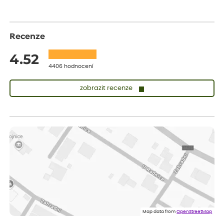
Recenze
4.52
4406 hodnocení
zobrazit recenze
Lenka
ověřený nákup
před 1 dnem
Měla jsem pouze 1objednavku a zatím jsem spokojená se
sazenicemi
Miroslava
ověřený nákup
před 1 dnem
Rostliny byly v pořádku, dobře zabalené, celková spokojenost.
Dominika
ověřený nákup
před 1 dnem
Doporučuji :). Spokojenost, stromky v pěkném stavu. Jediné, co
Map data from
OpenStreetMap
my chybělo, bylo komunikování nedostupného zboží před
odesláním objednávky, objednali bychom obratem náhradu.