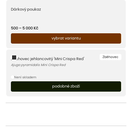
Dárkový poukaz
500 – 5 000
Kč
vybrat variantu
Zběhovec
Zběhovec jehlancovitý 'Mini Crispa Red'
Ajuga pyramidalis Mini Crispa Red
Není skladem
podobné zboží