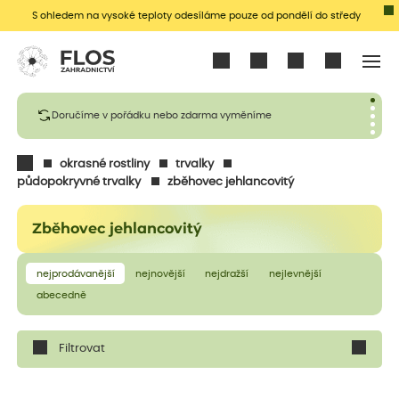
S ohledem na vysoké teploty odesíláme pouze od pondělí do středy
Přihlásit se
Doručíme v pořádku nebo zdarma vyměníme
okrasné rostliny
trvalky
půdopokryvné trvalky
zběhovec jehlancovitý
Zběhovec jehlancovitý
nejprodávanější
nejnovější
nejdražší
nejlevnější
abecedně
Filtrovat