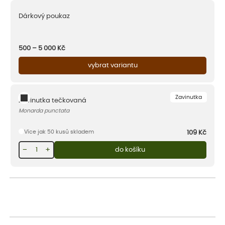
Dárkový poukaz
500 – 5 000
Kč
vybrat variantu
Zavinutka
Zavinutka tečkovaná
Monarda punctata
Více jak 50 kusů skladem
109
Kč
−
+
do košíku