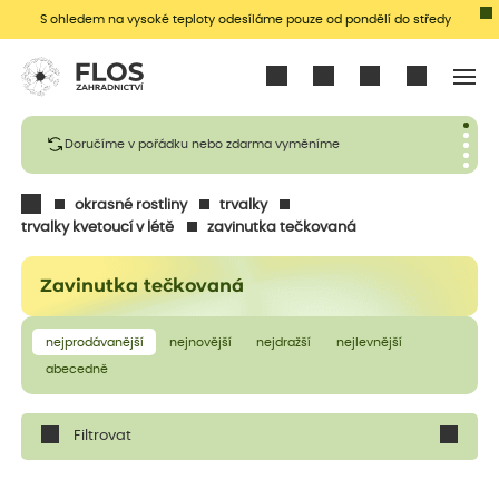
S ohledem na vysoké teploty odesíláme pouze od pondělí do středy
Přihlásit se
Doručíme v pořádku nebo zdarma vyměníme
okrasné rostliny
trvalky
trvalky kvetoucí v létě
zavinutka tečkovaná
Zavinutka tečkovaná
nejprodávanější
nejnovější
nejdražší
nejlevnější
abecedně
Filtrovat