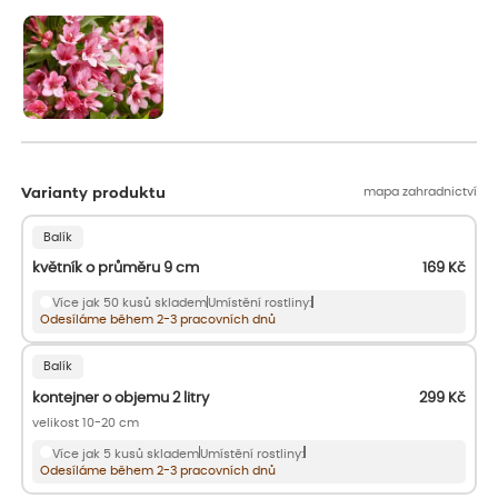
aby se podpořil nový růst.
mapa zahradnictví
Varianty produktu
Balík
květník o průměru 9 cm
169
Kč
Více jak 50 kusů skladem
Umístění rostliny:
Odesíláme během 2-3 pracovních dnů
Balík
kontejner o objemu 2 litry
299
Kč
velikost 10-20 cm
Více jak 5 kusů skladem
Umístění rostliny:
Odesíláme během 2-3 pracovních dnů