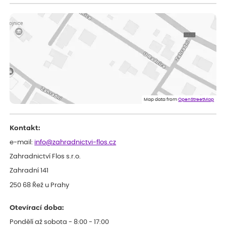
ověřený nákup
dnes
Vše v pořádku, jsem spokojena.
Iveta
ověřený nákup
dnes
Rostlina mi přišla v dobrém stavu, jsem spokojená.
Zuzana
ověřený nákup
dnes
Spokojenost s dodáním kvalitních rostlin
Map data from
OpenStreetMap
Kontakt:
e-mail:
info@zahradnictvi-flos.cz
Zahradnictví Flos s.r.o.
Zahradní 141
250 68 Řež u Prahy
Otevírací doba:
Pondělí až sobota - 8:00 - 17:00