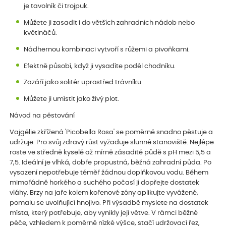
je tavolník či trojpuk.
Můžete ji zasadit i do větších zahradních nádob nebo
květináčů.
Nádhernou kombinaci vytvoří s růžemi a pivoňkami.
Efektně působí, když ji vysadíte podél chodníku.
Zazáří jako solitér uprostřed trávníku.
Můžete ji umístit jako živý plot.
Návod na pěstování
Vajgélie zkřížená 'Picobella Rosa' se poměrně snadno pěstuje a
udržuje. Pro svůj zdravý růst vyžaduje slunné stanoviště. Nejlépe
roste ve středně kyselé až mírně zásadité půdě s pH mezi 5,5 a
7,5. Ideální je vlhká, dobře propustná, běžná zahradní půda. Po
vysazení nepotřebuje téměř žádnou doplňkovou vodu. Během
mimořádně horkého a suchého počasí jí dopřejte dostatek
vláhy. Brzy na jaře kolem kořenové zóny aplikujte vyvážené,
pomalu se uvolňující hnojivo. Při výsadbě myslete na dostatek
místa, který potřebuje, aby vynikly její větve. V rámci běžné
péče, vzhledem k poměrně nízké výšce, stačí udržovací řez,