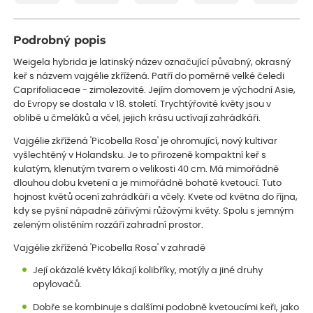
Podrobný popis
Weigela hybrida je latinský název označující půvabný, okrasný
keř s názvem vajgélie zkřížená. Patří do poměrně velké čeledi
Caprifoliaceae - zimolezovité. Jejím domovem je východní Asie,
do Evropy se dostala v 18. století. Trychtýřovité květy jsou v
oblibě u čmeláků a včel, jejich krásu uctívají zahrádkáři.
Vajgélie zkřížená 'Picobella Rosa' je ohromující, nový kultivar
vyšlechtěný v Holandsku. Je to přirozeně kompaktní keř s
kulatým, klenutým tvarem o velikosti 40 cm. Má mimořádně
dlouhou dobu kvetení a je mimořádně bohatě kvetoucí. Tuto
hojnost květů ocení zahrádkáři a včely. Kvete od května do října,
kdy se pyšní nápadně zářivými růžovými květy. Spolu s jemným
zeleným olistěním rozzáří zahradní prostor.
Vajgélie zkřížená 'Picobella Rosa' v zahradě
Její okázalé květy lákají kolibříky, motýly a jiné druhy
opylovačů.
Dobře se kombinuje s dalšími podobně kvetoucími keři, jako