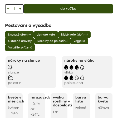
−
+
do košíku
Pěstování a výsadba
Listnaté dřeviny
Listnaté keře
Nízké keře (do 1m)
Okrasné dřeviny
Rostliny do polostínu
Vajgélie
Vajgélie zkřížená
nároky na slunce
nároky na vláhu
slunce
vlhká
polostín
polo suchá
kvete v
mrazuvzdornost
výška
barva
barva
měsících
rostliny v
listu
květu
-20°c
dospělosti
květen
zelená
růžová
až
1 m
- říjen
-24°c