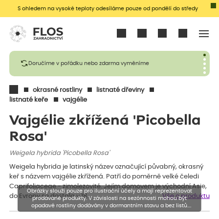
S ohledem na vysoké teploty odesíláme pouze od pondělí do středy
Přihlásit se
Doručíme v pořádku nebo zdarma vyměníme
okrasné rostliny
listnaté dřeviny
listnaté keře
vajgélie
Vajgélie zkřížená 'Picobella
Rosa'
Weigela hybrida 'Picobella Rosa'
Weigela hybrida je latinský název označující půvabný, okrasný
keř s názvem vajgélie zkřížená. Patří do poměrně velké čeledi
Caprifoliaceae - zimolezovité. Jejím domovem je východní Asie,
Obrázky slouží pouze pro ilustrační účely a mají reprezentovat
do Evropy se dostala v 18.…
Vše o produktu
prodávané produkty. V závislosti na sezónnosti mohou být
opadavé rostliny dodávány v dormantním stavu a bez listů.
Rostliny mohou být také sestřiženy níže, než je uvedená výška,