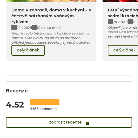
Doma v zahradě, doma v kuchyni – s
Letní výsadba
čerstvě natrhaným voňavým
sedmi krocíc
rybízem
25.2.2019
10
Objevili jste u ná
29.4.2021
10 minut čtení
slušet vaší zahra
Hřejivé teplo letního sluníčka, které se sklání k
vysadit i nyní v l
obzoru. Mísa rybízu, do níž to po hroznech
v kontejnerech, d
přibývá jedna radost. Všechny ty vůně a zvuky
celý rok – nyní p
červencové zahrady. Sklizeň rybízu do kuchyně
celý článek
celý článek
vody než na jaře 
vnese neuvěřitelný klid a radost. A taky trochu
bezstarostnosti dětství při mlsání babiččina
drobenkového koláče s rybízem.
Recenze
4.52
4466 hodnocení
zobrazit recenze
Vladimíra