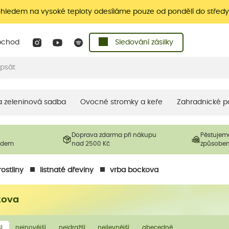
ohledem na vysoké teploty odesíláme pouze od pondělí do středy
bchod
Sledování zásilky
 a zeleninová sadba
Ovocné stromky a keře
Zahradnické p
Doprava zdarma při nákupu
Pěstujem
ladem
nad 2500 Kč
způsobe
ostliny
listnaté dřeviny
vrba bockova
kova
í
nejnovější
nejdražší
nejlevnější
abecedně