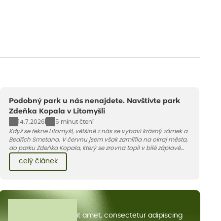
Podobný park u nás nenajdete. Navštivte park
Zdeňka Kopala v Litomyšli
14.7.2026
5 minut čtení
Když se řekne Litomyšl, většině z nás se vybaví krásný zámek a
Bedřich Smetana. V červnu jsem však zamířila na okraj města,
do parku Zdeňka Kopala, který se zrovna topil v bílé záplavě
kvetoucích kopretin. Fotky řeknou víc než slova, přidávám k
celý článek
nim pár řádků o tom, jak tento jedinečný kus krajiny vznikl.
Všechny články
Lorem ipsum dolor sit amet, consectetur adipiscing