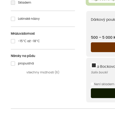
Skladem
Latinské názvy
Dárkový pouk
Mrazuvzdornost
500 – 5 000
-15°C až -18°C
Nároky na půdu
propustná
Vrba Bockov
všechny možnosti (6)
Salix bockii
Není skladem