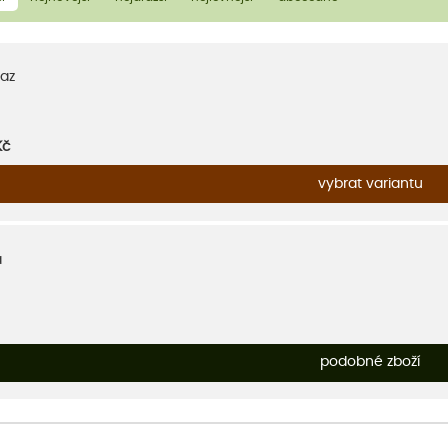
az
Kč
vybrat variantu
a
podobné zboží