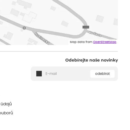
Map data from
OpenStreetMap
Odebírejte naše novinky
odebírat
ě
 údajů
ouborů