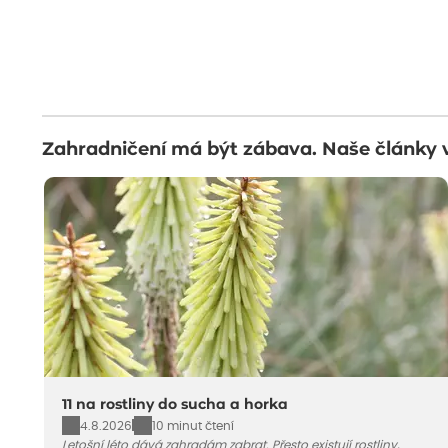
Zahradničení má být zábava. Naše články 
11 na rostliny do sucha a horka
4.8.2026
10 minut čtení
Letošní léto dává zahradám zabrat. Přesto existují rostliny,