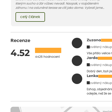
kterým sucho a žár vůbec nevadí. Naopak, v rozpáleném
záhonu i na osluněné terase se cítí jako doma. Vybrali jsme
pro vás 11 tipů na odolné druhy, které zvládnou horké a suché
léto bez pravidelné zálivky. Pojďme se podívat, které to jsou.
celý článek
Recenze
Zuzana
ověřený nákup
4.52
Vše přišlo velice
4426 hodnocení
Jarda
ověřený nákup
Dobrý den, byli j
Lenka
ověřený nákup
Eshop, objednání 
odejde, než že se