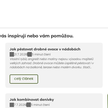
vás inspirují nebo vám pomůžou.
Jak pěstovat drobné ovoce v nádobách
21.7.2026
5 minut čtení
Vlastní rybíz, angrešt nebo maliny nejsou výsadou majitelů
velkých zahrad. Drobné ovoce můžete úspěšně pěstovat i v
nádobách na balkoně, terase nebo malém dvorku. Stačí
vybrat vhodnou odrůdu, dostatečně velký květináč a dodržet
pár základních pravidel. V tomto článku vám poradíme, jak na
celý článek
to.
Jak kombinovat denivky
7.7.2026
5 minut čtení