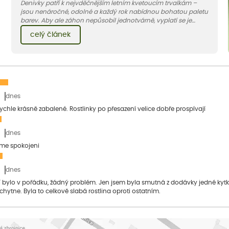
Denivky patří k nejvděčnějším letním kvetoucím trvalkám –
jsou nenáročné, odolné a každý rok nabídnou bohatou paletu
barev. Aby ale záhon nepůsobil jednotvárně, vyplatí se je
doplnit vhodnými sousedy. V dnešním článku vám ukážeme, s
celý článek
jakými trvalkami a travinami denivky nejlépe ladí.
dnes
 rychle krásně zabalené. Rostlinky po přesazení velice dobře prospívají
dnes
sme spokojeni
dnes
bylo v pořádku, žádný problém. Jen jsem byla smutná z dodávky jedné kytky, 
 chytne. Byla to celkově slabá rostlina oproti ostatním.