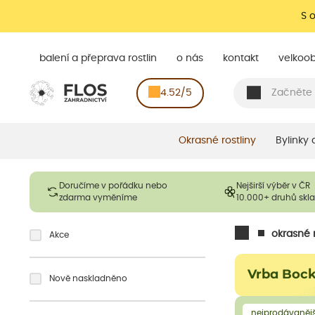
S 
balení a přeprava rostlin
o nás
kontakt
velkoo
4.52/5
Okrasné rostliny
Bylinky
Doručíme v pořádku nebo
Nejširší výběr v ČR
zdarma vyměníme
10.000+ druhů sk
okrasné r
Akce
Vrba Boc
Nově naskladněno
nejprodávanějš