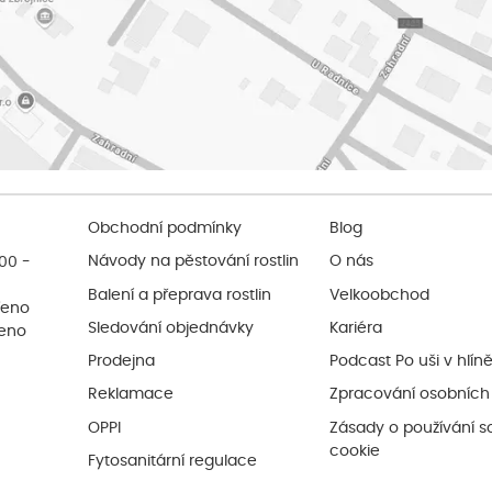
Obchodní podmínky
Blog
:00 -
Návody na pěstování rostlin
O nás
Balení a přeprava rostlin
Velkoobchod
řeno
Sledování objednávky
Kariéra
řeno
Prodejna
Podcast Po uši v hlín
Reklamace
Zpracování osobních
OPPI
Zásady o používání s
cookie
Fytosanitární regulace