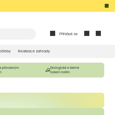
Přihlásit se
otřeby
Realizace zahrady
e přirozeným
Ekologické a šetrné
m
balení rostlin