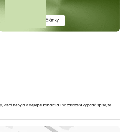
elit.
zobrazit všechny články
která nebyla v nejlepší kondici a i po zasazení vypadá spíše, že