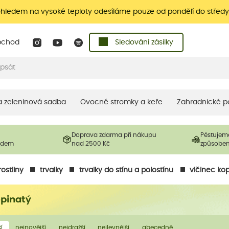
ohledem na vysoké teploty odesíláme pouze od pondělí do středy
bchod
Sledování zásilky
 a zeleninová sadba
Ovocné stromky a keře
Zahradnické p
Doprava zdarma při nákupu
Pěstujem
ladem
nad 2500 Kč
způsobe
ostliny
trvalky
trvalky do stínu a polostínu
vlčinec ko
opinatý
í
nejnovější
nejdražší
nejlevnější
abecedně