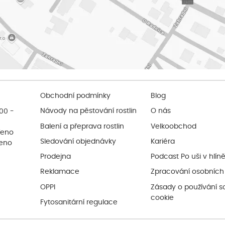
Obchodní podmínky
Blog
:00 -
Návody na pěstování rostlin
O nás
Balení a přeprava rostlin
Velkoobchod
řeno
Sledování objednávky
Kariéra
řeno
Prodejna
Podcast Po uši v hlín
Reklamace
Zpracování osobních
OPPI
Zásady o používání s
cookie
Fytosanitární regulace