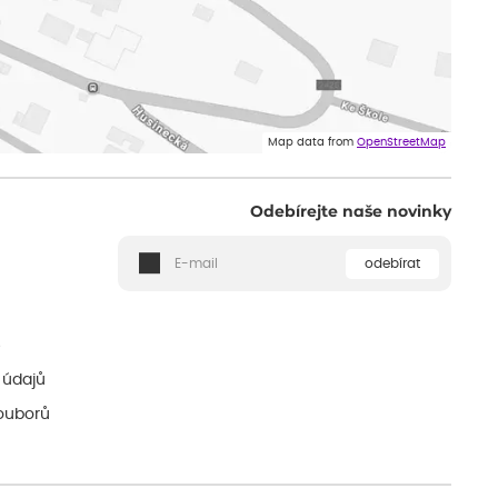
Map data from
OpenStreetMap
Odebírejte naše novinky
odebírat
ě
 údajů
ouborů