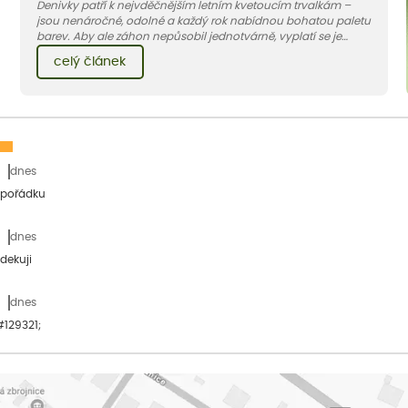
Denivky patří k nejvděčnějším letním kvetoucím trvalkám –
jsou nenáročné, odolné a každý rok nabídnou bohatou paletu
barev. Aby ale záhon nepůsobil jednotvárně, vyplatí se je
doplnit vhodnými sousedy. V dnešním článku vám ukážeme, s
celý článek
jakými trvalkami a travinami denivky nejlépe ladí.
dnes
 pořádku
dnes
dekuji
dnes
&#129321;