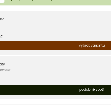
az
Kč
vybrat variantu
atý
ceolata
podobné zboží