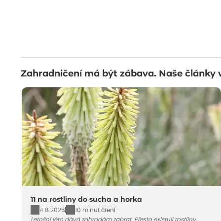
Zahradničení má být zábava. Naše články 
11 na rostliny do sucha a horka
4.8.2026
10 minut čtení
Letošní léto dává zahradám zabrat. Přesto existují rostliny,