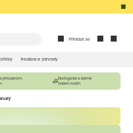
Přihlásit se
otřeby
Realizace zahrady
e přirozeným
Ekologické a šetrné
m
balení rostlin
pinatý