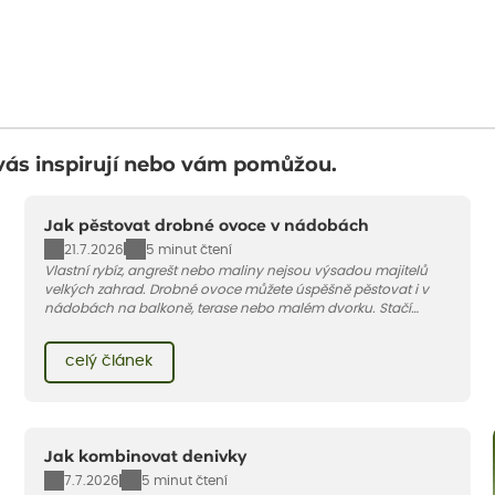
vás inspirují nebo vám pomůžou.
Jak pěstovat drobné ovoce v nádobách
21.7.2026
5 minut čtení
Vlastní rybíz, angrešt nebo maliny nejsou výsadou majitelů
velkých zahrad. Drobné ovoce můžete úspěšně pěstovat i v
nádobách na balkoně, terase nebo malém dvorku. Stačí
vybrat vhodnou odrůdu, dostatečně velký květináč a dodržet
pár základních pravidel. V tomto článku vám poradíme, jak na
celý článek
to.
Jak kombinovat denivky
7.7.2026
5 minut čtení