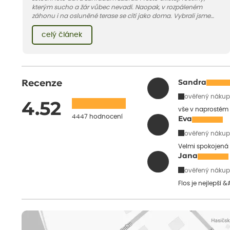
kterým sucho a žár vůbec nevadí. Naopak, v rozpáleném
záhonu i na osluněné terase se cítí jako doma. Vybrali jsme
pro vás 11 tipů na odolné druhy, které zvládnou horké a suché
léto bez pravidelné zálivky. Pojďme se podívat, které to jsou.
celý článek
Recenze
Sandra
ověřený nákup
4.52
vše v naprostém
4447 hodnocení
Eva
ověřený nákup
Velmi spokojená 
Jana
ověřený nákup
Flos je nejlepší 