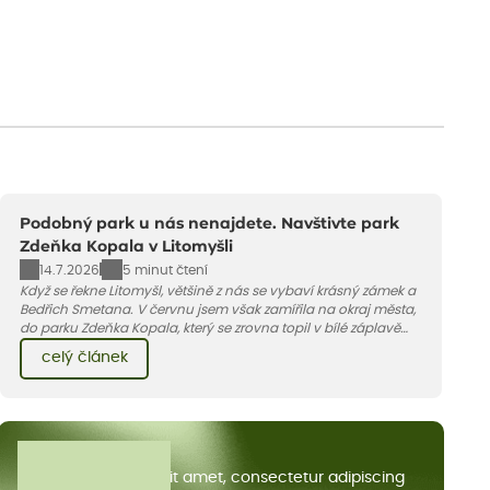
Podobný park u nás nenajdete. Navštivte park
Zdeňka Kopala v Litomyšli
14.7.2026
5 minut čtení
Když se řekne Litomyšl, většině z nás se vybaví krásný zámek a
Bedřich Smetana. V červnu jsem však zamířila na okraj města,
do parku Zdeňka Kopala, který se zrovna topil v bílé záplavě
kvetoucích kopretin. Fotky řeknou víc než slova, přidávám k
celý článek
nim pár řádků o tom, jak tento jedinečný kus krajiny vznikl.
Všechny články
Lorem ipsum dolor sit amet, consectetur adipiscing