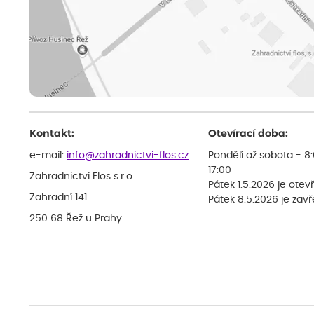
Kontakt:
Otevírací doba:
e-mail:
info@zahradnictvi-flos.cz
Pondělí až sobota - 8
17:00
Zahradnictví Flos s.r.o.
Pátek 1.5.2026 je otev
Zahradní 141
Pátek 8.5.2026 je zav
250 68 Řež u Prahy