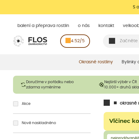
S 
balení a přeprava rostlin
o nás
kontakt
velkoo
4.52/5
Okrasné rostliny
Bylinky
Doručíme v pořádku nebo
Nejširší výběr v ČR
zdarma vyměníme
10.000+ druhů sk
okrasné r
Akce
Vlčinec k
Nově naskladněno
nejprodávanějš