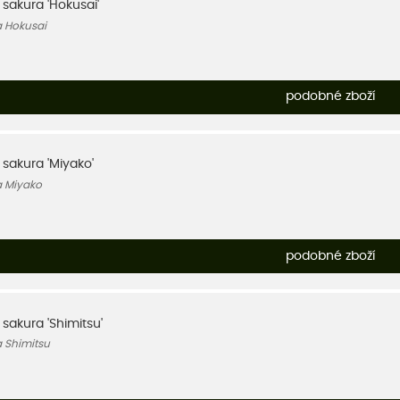
, sakura 'Hokusai'
a Hokusai
podobné zboží
, sakura 'Miyako'
a Miyako
podobné zboží
, sakura 'Shimitsu'
a Shimitsu