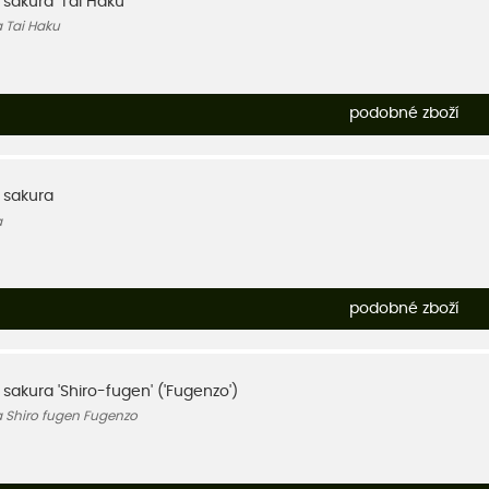
, sakura 'Tai Haku'
a Tai Haku
podobné zboží
, sakura
a
podobné zboží
, sakura 'Shiro-fugen' ('Fugenzo')
a Shiro fugen Fugenzo