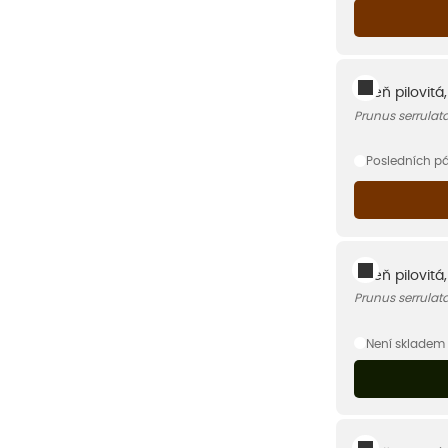
Višeň pilovitá
Prunus serrulat
Posledních p
Višeň pilovitá
Prunus serrulata
Není skladem