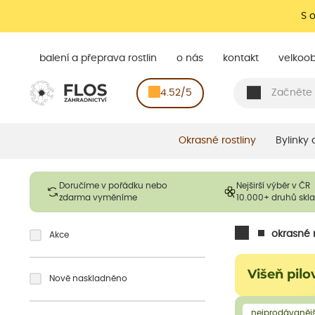
S 
balení a přeprava rostlin
o nás
kontakt
velkoo
4.52/5
Okrasné rostliny
Bylinky
Doručíme v pořádku nebo
Nejširší výběr v ČR
zdarma vyměníme
10.000+ druhů sk
okrasné r
Akce
Višeň pilo
Nově naskladněno
nejprodávanějš