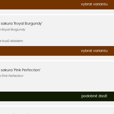
vybrat variantu
, sakura 'Royal Burgundy'
a Royal Burgundy
ár kusů skladem
vybrat variantu
, sakura 'Pink Perfection'
 Pink Perfection
podobné zboží