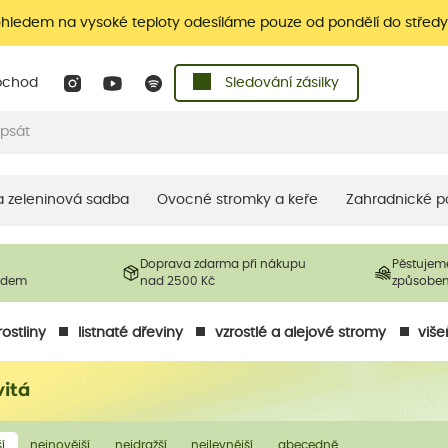
ohledem na vysoké teploty odesíláme pouze od pondělí do středy
bchod
Sledování zásilky
 a zeleninová sadba
Ovocné stromky a keře
Zahradnické p
Doprava zdarma při nákupu
Pěstujem
ladem
nad 2500 Kč
způsobe
ostliny
listnaté dřeviny
vzrostlé a alejové stromy
više
vitá
í
nejnovější
nejdražší
nejlevnější
abecedně