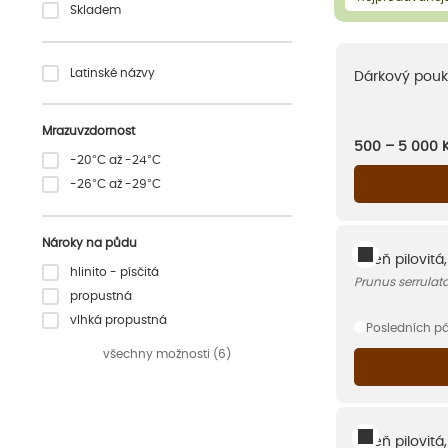
Skladem
Latinské názvy
Dárkový pouk
Mrazuvzdornost
500 – 5 000
-20°C až -24°C
-26°C až -29°C
Nároky na půdu
Višeň pilovitá
hlinito - písčitá
Prunus serrulata
propustná
vlhká propustná
Posledních p
všechny možnosti (6)
Višeň pilovit