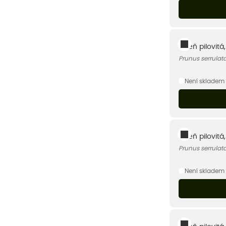
Višeň pilovitá
Prunus serrulat
Není skladem
Višeň pilovitá
Prunus serrulat
Není skladem