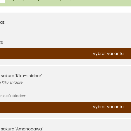
az
Kč
vybrat variantu
, sakura 'Kiku-shidare'
 Kiku shidare
ár kusů skladem
vybrat variantu
á, sakura 'Amanogawa'