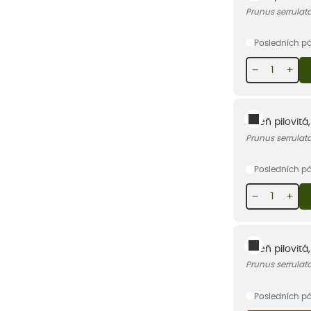
Prunus serrul
Posledních p
−
+
Višeň pilovitá
Prunus serrulat
Posledních p
−
+
Višeň pilovitá
Prunus serrulat
Posledních p