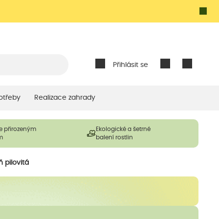
Přihlásit se
otřeby
Realizace zahrady
e přirozeným
Ekologické a šetrné
m
balení rostlin
ň pilovitá