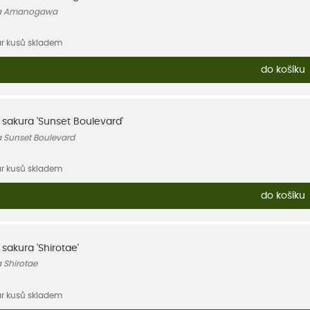
ata Amanogawa
ár kusů skladem
do košíku
, sakura 'Sunset Boulevard'
a Sunset Boulevard
ár kusů skladem
do košíku
, sakura 'Shirotae'
a Shirotae
ár kusů skladem