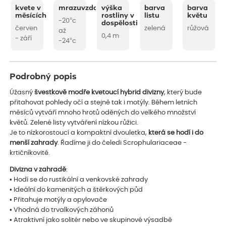
kvete v
mrazuvzdornost
výška
barva
barva
měsících
rostliny v
listu
květu
-20°c
dospělosti
červen
zelená
růžová
až
0,4 m
- září
-24°c
Podrobný popis
Úžasný
švestkově modře kvetoucí hybrid divizny
, který bude
přitahovat pohledy očí a stejně tak i motýly. Během letních
měsíců vytváří mnoho hrotů oděných do velkého množství
květů. Zelené listy vytváření nízkou růžici.
Je to nízkorostoucí a kompaktní dvouletka,
která se hodí i do
menší zahrady
. Řadíme ji do čeledi Scrophulariaceae -
krtičníkovité.
Divizna v zahradě
:
• Hodí se do rustikální a venkovské zahrady
• Ideální do kamenitých a štěrkových půd
• Přitahuje motýly a opylovače
• Vhodná do trvalkových záhonů
• Atraktivní jako solitér nebo ve skupinové výsadbě