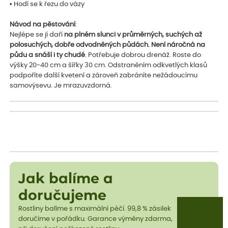
• Hodí se k řezu do vázy
Návod na pěstování
:
Nejlépe se jí daří
na plném slunci v průměrných, suchých až
polosuchých, dobře odvodněných půdách. Není náročná na
půdu a snáší i ty chudé
. Potřebuje dobrou drenáž. Roste do
výšky 20-40 cm a šířky 30 cm. Odstraněním odkvetlých klasů
podpoříte další kvetení a zároveň zabráníte nežádoucímu
samovýsevu. Je mrazuvzdorná.
Jak balíme a
doručujeme
Rostliny balíme s maximální péčí. 99,8 % zásilek
doručíme v pořádku. Garance výměny zdarma,