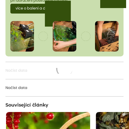
při doručení poškozené rostliny.
více o balení a dopravě
Načíst data
Načítám...
Načíst data
Související články