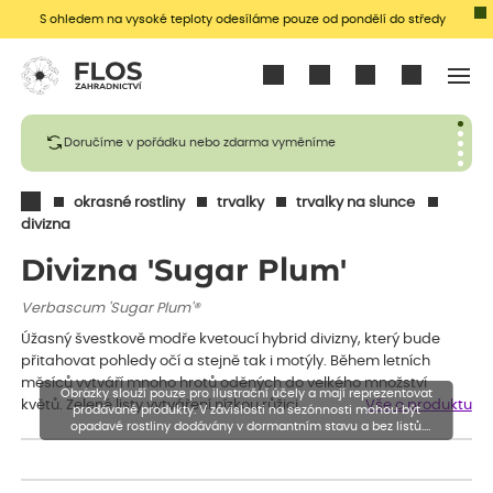
S ohledem na vysoké teploty odesíláme pouze od pondělí do středy
Přihlásit se
Doručíme v pořádku nebo zdarma vyměníme
okrasné rostliny
trvalky
trvalky na slunce
divizna
Divizna 'Sugar Plum'
Verbascum 'Sugar Plum'®
Úžasný švestkově modře kvetoucí hybrid divizny, který bude
přitahovat pohledy očí a stejně tak i motýly. Během letních
měsíců vytváří mnoho hrotů oděných do velkého množství
Obrázky slouží pouze pro ilustrační účely a mají reprezentovat
květů. Zelené listy vytváření nízkou růžici.…
Vše o produktu
prodávané produkty. V závislosti na sezónnosti mohou být
opadavé rostliny dodávány v dormantním stavu a bez listů.
Rostliny mohou být také sestřiženy níže, než je uvedená výška,
aby se podpořil nový růst.