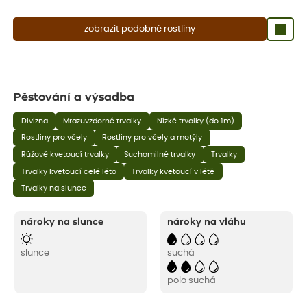
zobrazit podobné rostliny
Pěstování a výsadba
Divizna
Mrazuvzdorné trvalky
Nízké trvalky (do 1m)
Rostliny pro včely
Rostliny pro včely a motýly
Růžově kvetoucí trvalky
Suchomilné trvalky
Trvalky
Trvalky kvetoucí celé léto
Trvalky kvetoucí v létě
Trvalky na slunce
nároky na slunce
nároky na vláhu
slunce
suchá
polo suchá