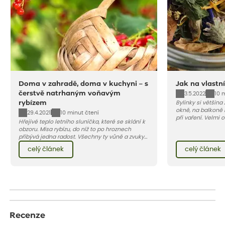
Doma v zahradě, doma v kuchyni – s
Jak na vlastní
čerstvě natrhaným voňavým
3.5.2022
10 
rybízem
Bylinky si většina
okně, na balkoně 
29.4.2021
10 minut čtení
při vaření. Velmi 
Hřejivé teplo letního sluníčka, které se sklání k
bylinkových čajů.
obzoru. Mísa rybízu, do níž to po hroznech
květinový nápoj.
přibývá jedna radost. Všechny ty vůně a zvuky
červencové zahrady. Sklizeň rybízu do kuchyně
celý článek
celý článek
vnese neuvěřitelný klid a radost. A taky trochu
bezstarostnosti dětství při mlsání babiččina
drobenkového koláče s rybízem.
Recenze