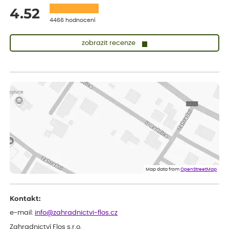
4.52
4466 hodnocení
zobrazit recenze
Vladimíra
ověřený nákup
dnes
Vše v pořádku, jsem spokojena.
Iveta
ověřený nákup
dnes
Rostlina mi přišla v dobrém stavu, jsem spokojená.
Zuzana
ověřený nákup
dnes
Spokojenost s dodáním kvalitních rostlin
Map data from
OpenStreetMap
Kontakt:
e-mail:
info@zahradnictvi-flos.cz
Zahradnictví Flos s.r.o.