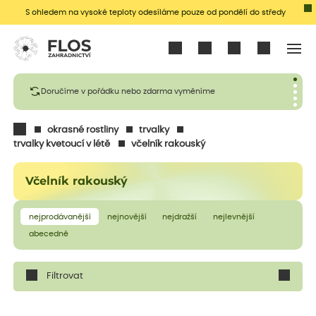
S ohledem na vysoké teploty odesíláme pouze od pondělí do středy
Přihlásit se
Doručíme v pořádku nebo zdarma vyměníme
okrasné rostliny
trvalky
trvalky kvetoucí v létě
včelník rakouský
Včelník rakouský
nejprodávanější
nejnovější
nejdražší
nejlevnější
abecedně
Filtrovat