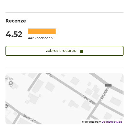
Recenze
4.52
4426 hodnocení
zobrazit recenze
Zuzana
ověřený nákup
dnes
Vše přišlo velice rychle krásně zabalené. Rostlinky po přesazení
velice dobře prospívají
Jarda
ověřený nákup
dnes
Dobrý den, byli jsme spokojeni
Lenka
ověřený nákup
dnes
Eshop, objednání bylo v pořádku, žádný problém. Jen jsem byla
Map data from
OpenStreetMap
smutná z dodávky jedné kytky, která nebyla v nejlepší kondici a i
po zasazení vypadá spíše, že odejde, než že se chytne. Byla to