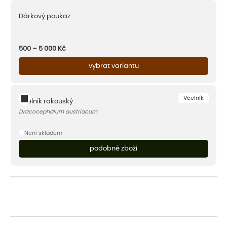
Dárkový poukaz
500 – 5 000
Kč
vybrat variantu
Včelník
Včelník rakouský
Dracocephalum austriacum
Není skladem
podobné zboží