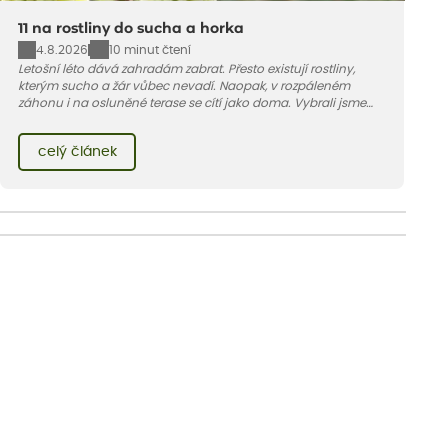
11 na rostliny do sucha a horka
4.8.2026
10 minut čtení
Letošní léto dává zahradám zabrat. Přesto existují rostliny,
kterým sucho a žár vůbec nevadí. Naopak, v rozpáleném
záhonu i na osluněné terase se cítí jako doma. Vybrali jsme
pro vás 11 tipů na odolné druhy, které zvládnou horké a suché
léto bez pravidelné zálivky. Pojďme se podívat, které to jsou.
celý článek