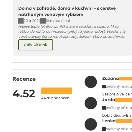
Doma v zahradě, doma v kuchyni – s čerstvě
natrhaným voňavým rybízem
29.4.2021
10 minut čtení
Hřejivé teplo letního sluníčka, které se sklání k obzoru. Mísa
rybízu, do níž to po hroznech přibývá jedna radost. Všechny ty
vůně a zvuky červencové zahrady. Sklizeň rybízu do kuchyně
vnese neuvěřitelný klid a radost. A taky trochu bezstarostnosti
celý článek
dětství při mlsání babiččina drobenkového koláče s rybízem.
Recenze
Zuzana
ověřený nákup
4.52
Vše přišlo velice
4426 hodnocení
Jarda
ověřený nákup
Dobrý den, byli j
Lenka
ověřený nákup