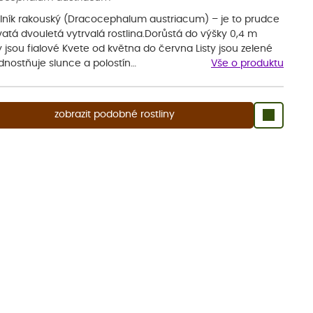
ník rakouský (Dracocephalum austriacum) – je to prudce
atá dvouletá vytrvalá rostlina.Dorůstá do výšky 0,4 m
 jsou fialové Kvete od května do června Listy jsou zelené
dnostňuje slunce a polostín…
Vše o produktu
zobrazit podobné rostliny