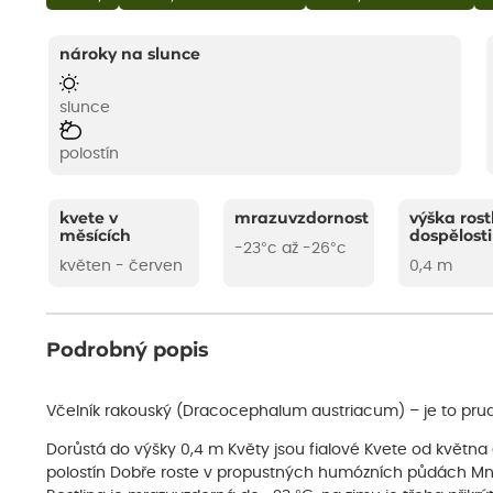
nároky na slunce
slunce
polostín
kvete v
mrazuvzdornost
výška rost
měsících
dospělosti
-23°c až -26°c
květen - červen
0,4 m
Podrobný popis
Včelník rakouský (Dracocephalum austriacum) – je to prudc
Dorůstá do výšky 0,4 m Květy jsou fialové Kvete od května
polostín Dobře roste v propustných humózních půdách M