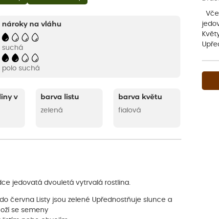
Včel
jedov
nároky na vláhu
Květy
Upře
suchá
polo suchá
liny v
barva listu
barva květu
zelená
fialová
e jedovatá dvouletá vytrvalá rostlina.
 do června Listy jsou zelené Upřednostňuje slunce a
noží se semeny