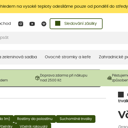
ohledem na vysoké teploty odesíláme pouze od pondělí do středy
bchod
Sledování zásilky
 a zeleninová sadba
Ovocné stromky a keře
Zahradnické p
 prodávané produkty. V závislosti na sezónnosti mohou být
Doprava zdarma při nákupu
Pěstujem
ostliny mohou být také sestřiženy níže, než je uvedená
ladem
nad 2500 Kč
způsobe
řil nový růst.
trval
V
(do 1m)
Rostliny do polostínu
Suchomilné trvalky
Včelníky
Včelník rakouský
Drac