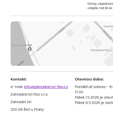
Eshop, objednání 
odejde, než že se
Kontakt:
Otevírací doba:
e-mail:
info@zahradnictvi-flos.cz
Pondělí až sobota - 8
17:00
Zahradnictví Flos s.r.o.
Pátek 1.5.2026 je otev
Zahradní 141
Pátek 8.5.2026 je zav
250 68 Řež u Prahy