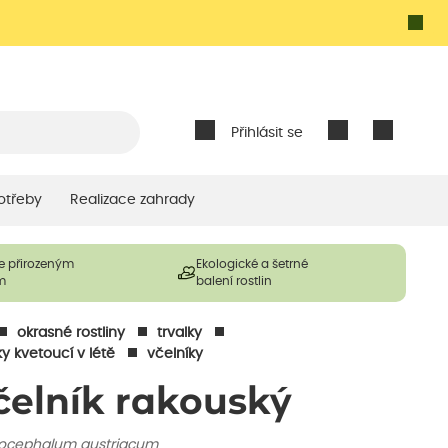
Přihlásit se
otřeby
Realizace zahrady
e přirozeným
Ekologické a šetrné
m
balení rostlin
okrasné rostliny
trvalky
ky kvetoucí v létě
včelníky
čelník rakouský
ocephalum austriacum