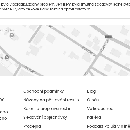
bylo v pořádku, žádný problém. Jen jsem byla smutná z dodávky jedné kytky, 
 chytne. Byla to celkově slabá rostlina oproti ostatním.
Obchodní podmínky
Blog
:00 -
Návody na pěstování rostlin
O nás
Balení a přeprava rostlin
Velkoobchod
řeno
Sledování objednávky
Kariéra
řeno
Prodejna
Podcast Po uši v hlín