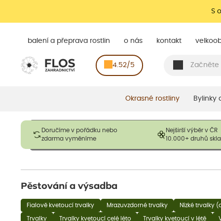
S 
balení a přeprava rostlin
o nás
kontakt
velkoo
4.52/5
Okrasné rostliny
Bylinky
Obrázky slouží pouze pro ilustrační účely a mají reprezentovat
Doručíme v pořádku nebo
Nejširší výběr v ČR
opadavé rostliny dodávány v dormantním stavu a bez listů. R
zdarma vyměníme
10.000+ druhů sk
výška, aby se podpo
Pěstování a výsadba
Fialově kvetoucí trvalky
Mrazuvzdorné trvalky
Nízké trvalky 
Trvalky
Trvalky kvetoucí celé léto
Trvalky kvetoucí v létě