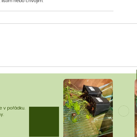
 listím nebo chvojím.
me v pořádku.
y.