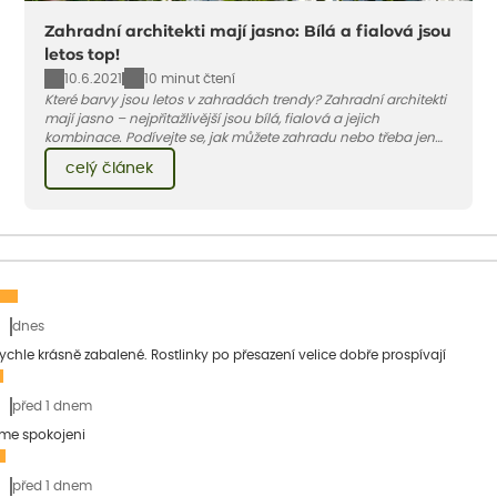
Zahradní architekti mají jasno: Bílá a fialová jsou
letos top!
10.6.2021
10 minut čtení
Které barvy jsou letos v zahradách trendy? Zahradní architekti
mají jasno – nejpřitažlivější jsou bílá, fialová a jejich
kombinace. Podívejte se, jak můžete zahradu nebo třeba jen
jeden záhon, terasu či balkon do bílo-fialových tónů
celý článek
obléknout i vy.
dnes
 rychle krásně zabalené. Rostlinky po přesazení velice dobře prospívají
před 1 dnem
sme spokojeni
před 1 dnem