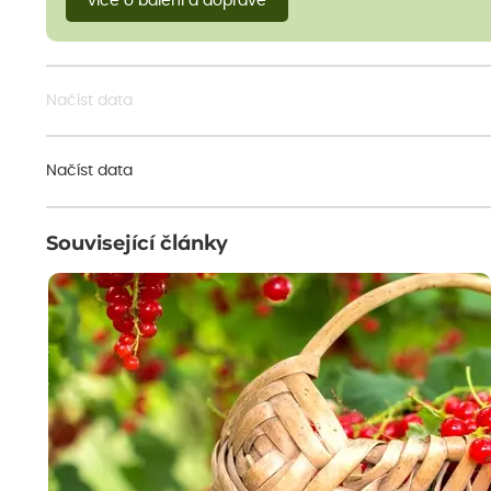
více o balení a dopravě
Načíst data
Načíst data
Související články