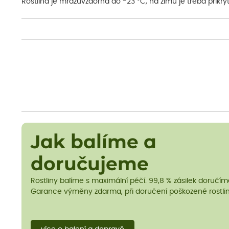
Rostlina je mrazuvzdorná do -23 °C, na zimu je třeba přikrýt
Jak balíme a
doručujeme
Rostliny balíme s maximální péčí. 99,8 % zásilek doručí
Garance výměny zdarma, při doručení poškozené rostlin