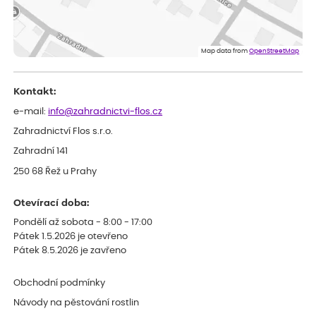
Lenka
ověřený nákup
dnes
Eshop, objednání bylo v pořádku, žádný problém. Jen jsem byla
Map data from
OpenStreetMap
smutná z dodávky jedné kytky, která nebyla v nejlepší kondici a i
po zasazení vypadá spíše, že odejde, než že se chytne. Byla to
celkově slabá rostlina oproti ostatním.
Kontakt:
e-mail:
info@zahradnictvi-flos.cz
Zahradnictví Flos s.r.o.
Zahradní 141
250 68 Řež u Prahy
Otevírací doba:
Pondělí až sobota - 8:00 - 17:00
Pátek 1.5.2026 je otevřeno
Pátek 8.5.2026 je zavřeno
Obchodní podmínky
Návody na pěstování rostlin