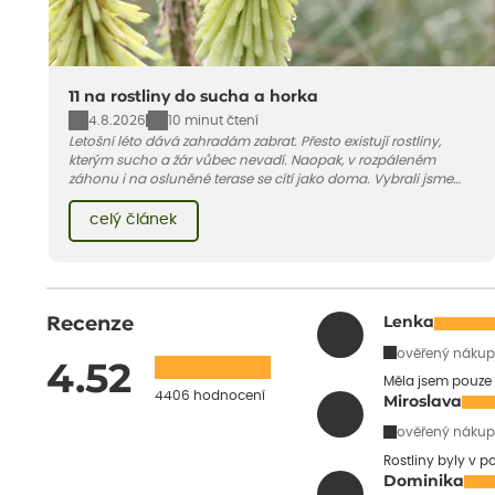
11 na rostliny do sucha a horka
4.8.2026
10 minut čtení
Letošní léto dává zahradám zabrat. Přesto existují rostliny,
kterým sucho a žár vůbec nevadí. Naopak, v rozpáleném
záhonu i na osluněné terase se cítí jako doma. Vybrali jsme
pro vás 11 tipů na odolné druhy, které zvládnou horké a suché
léto bez pravidelné zálivky. Pojďme se podívat, které to jsou.
celý článek
Recenze
Lenka
ověřený nákup
4.52
Měla jsem pouze 
4406 hodnocení
Miroslava
ověřený nákup
Rostliny byly v 
Dominika