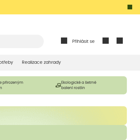
Přihlásit se
otřeby
Realizace zahrady
e přirozeným
Ekologické a šetrné
m
balení rostlin