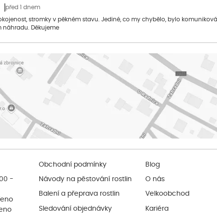
před 1 dnem
pokojenost, stromky v pěkném stavu. Jediné, co my chybělo, bylo komuniko
 náhradu. Děkujeme
Obchodní podmínky
Blog
:00 -
Návody na pěstování rostlin
O nás
Balení a přeprava rostlin
Velkoobchod
řeno
Sledování objednávky
Kariéra
řeno