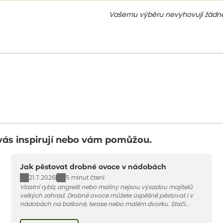
Vašemu výběru nevyhovují žádné
vás inspirují nebo vám pomůžou.
Jak pěstovat drobné ovoce v nádobách
21.7.2026
5 minut čtení
Vlastní rybíz, angrešt nebo maliny nejsou výsadou majitelů
velkých zahrad. Drobné ovoce můžete úspěšně pěstovat i v
nádobách na balkoně, terase nebo malém dvorku. Stačí
vybrat vhodnou odrůdu, dostatečně velký květináč a dodržet
pár základních pravidel. V tomto článku vám poradíme, jak na