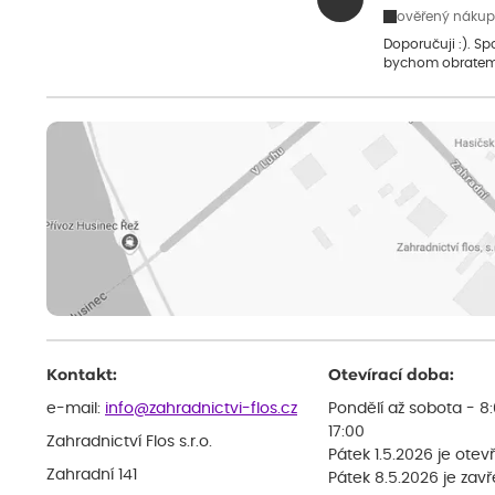
ověřený nákup
Doporučuji :). S
bychom obratem
Kontakt:
Otevírací doba:
e-mail:
info@zahradnictvi-flos.cz
Pondělí až sobota - 8
17:00
Zahradnictví Flos s.r.o.
Pátek 1.5.2026 je otev
Zahradní 141
Pátek 8.5.2026 je zav