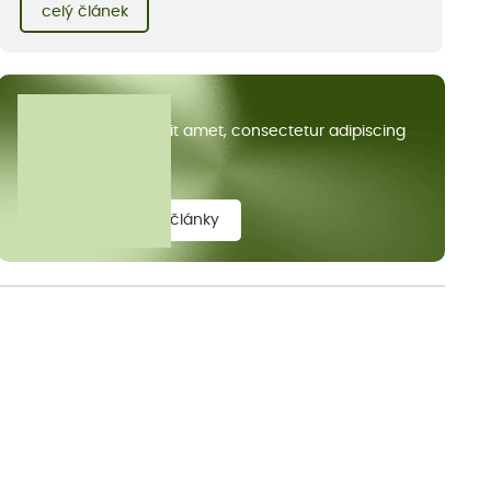
kvetoucích kopretin. Fotky řeknou víc než slova, přidávám k
celý článek
nim pár řádků o tom, jak tento jedinečný kus krajiny vznikl.
Všechny články
Lorem ipsum dolor sit amet, consectetur adipiscing
elit.
zobrazit všechny články