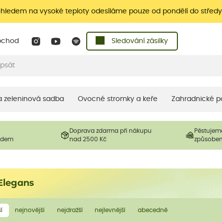
ohledem na vysoké teploty odesíláme pouze od pondělí do středy
bchod
Sledování zásilky
 a zeleninová sadba
Ovocné stromky a keře
Zahradnické p
Doprava zdarma při nákupu
Pěstujem
ladem
nad 2500 Kč
způsobe
Elegans
í
nejnovější
nejdražší
nejlevnější
abecedně