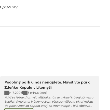
 produkty.
Podobný park u nás nenajdete. Navštivte park
Zdeňka Kopala v Litomyšli
14.7.2026
5 minut čtení
Když se řekne Litomyšl, většině z nás se vybaví krásný zámek a
Bedřich Smetana. V červnu jsem však zamířila na okraj města,
do parku Zdeňka Kopala, který se zrovna topil v bílé záplavě