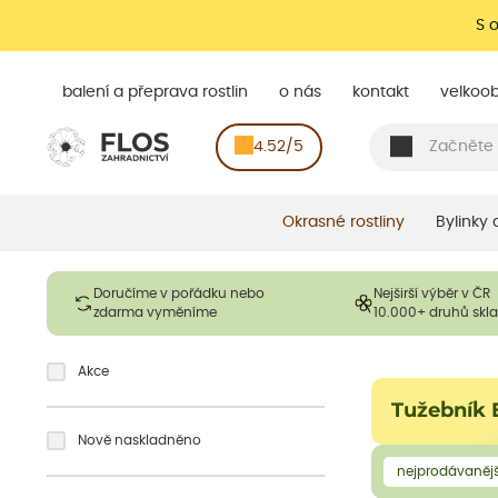
S 
balení a přeprava rostlin
o nás
kontakt
velkoo
4.52/5
Okrasné rostliny
Bylinky
Doručíme v pořádku nebo
Nejširší výběr v ČR
zdarma vyměníme
10.000+ druhů sk
Akce
Tužebník 
Nově naskladněno
nejprodávanějš