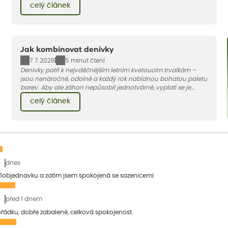
celý článek
to.
Jak kombinovat denivky
7.7.2026
5 minut čtení
Denivky patří k nejvděčnějším letním kvetoucím trvalkám –
jsou nenáročné, odolné a každý rok nabídnou bohatou paletu
barev. Aby ale záhon nepůsobil jednotvárně, vyplatí se je
doplnit vhodnými sousedy. V dnešním článku vám ukážeme, s
celý článek
jakými trvalkami a travinami denivky nejlépe ladí.
dnes
1objednavku a zatím jsem spokojená se sazenicemi
před 1 dnem
pořádku, dobře zabalené, celková spokojenost.