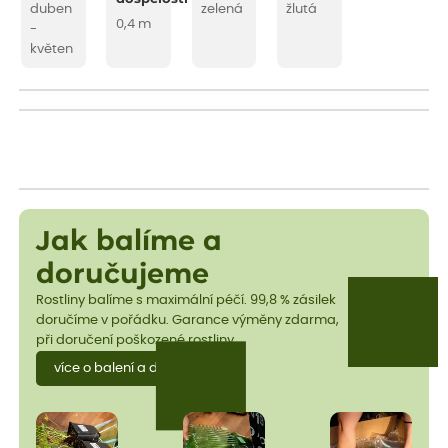
duben
zelená
žlutá
0,4 m
-
květen
Jak balíme a
doručujeme
Rostliny balíme s maximální péčí. 99,8 % zásilek
doručíme v pořádku. Garance výměny zdarma,
při doručení poškozené rostliny.
více o balení a dopravě