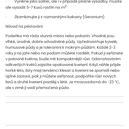
· Vynikne jako solitér, ale i v případě plošné výsadby, musíte
2
ale vysadit 5-7 kusů rostlin na m
.
· Zkombinujte ji s rozmanitými kakosty (Geranium).
Návod na pěstování
Podeňka má ráda slunná místa nebo polostín. Vhodné jsou
vlhké, úrodné, dobře odvodněné půdy. Upřednostňuje kyselé,
humusové půdy a je tolerantní k mokrým půdám. Každé 2-3
roky ji na jaře nebo na podzim můžete rozdělit. Pokud ji seříznete
v polovině května, bude mít kompaktnější růst. Odstraňováním
odkvetlých květů zajistíte opakované kvetení. Když náhle přijde
horké léto, listy mají tendenci klesat a kvetení se zpomalí nebo
úplně zastaví, pak ji můžete seříznout, podpoříte růst nových
listů a druhé kvetení později v létě. Je mrazuvzdorná do -23 °C,
ale v zimě jí vadí přemočená půda.