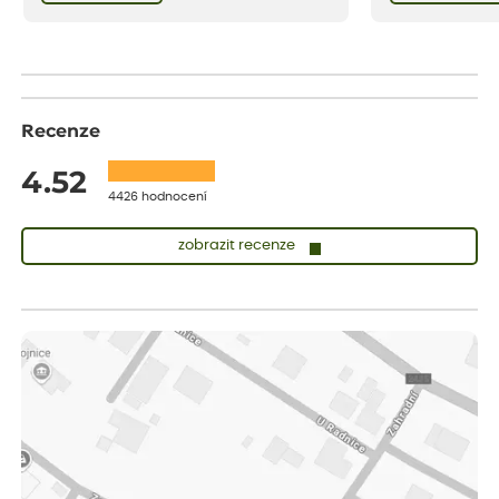
bezstarostnosti dětství při mlsání babiččina
drobenkového koláče s rybízem.
Recenze
4.52
4426 hodnocení
zobrazit recenze
Zuzana
ověřený nákup
dnes
Vše přišlo velice rychle krásně zabalené. Rostlinky po přesazení
velice dobře prospívají
Jarda
ověřený nákup
dnes
Dobrý den, byli jsme spokojeni
Lenka
ověřený nákup
dnes