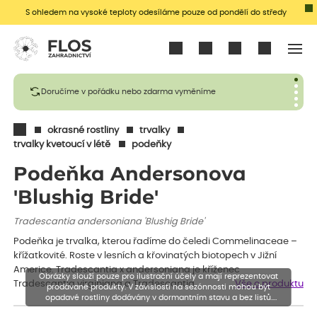
S ohledem na vysoké teploty odesíláme pouze od pondělí do středy
Přihlásit se
Doručíme v pořádku nebo zdarma vyměníme
okrasné rostliny
trvalky
trvalky kvetoucí v létě
podeňky
Podeňka Andersonova
'Blushig Bride'
Tradescantia andersoniana 'Blushig Bride'
Podeňka je trvalka, kterou řadíme do čeledi Commelinaceae –
křížatkovité. Roste v lesních a křovinatých biotopech v Jižní
Americe. Tradescantia x andersoniana je kříženec
Obrázky slouží pouze pro ilustrační účely a mají reprezentovat
Tradescantia virginiana a Tradescantia…
Vše o produktu
prodávané produkty. V závislosti na sezónnosti mohou být
opadavé rostliny dodávány v dormantním stavu a bez listů.
Rostliny mohou být také sestřiženy níže, než je uvedená výška,