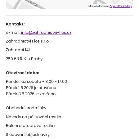
Eshop, objednání bylo v pořádku, žádný problém. Jen jsem byla
Map data from
OpenStreetMap
smutná z dodávky jedné kytky, která nebyla v nejlepší kondici a i
po zasazení vypadá spíše, že odejde, než že se chytne. Byla to
celkově slabá rostlina oproti ostatním.
Kontakt:
e-mail:
info@zahradnictvi-flos.cz
Zahradnictví Flos s.r.o.
Zahradní 141
250 68 Řež u Prahy
Otevírací doba:
Pondělí až sobota - 8:00 - 17:00
Pátek 1.5.2026 je otevřeno
Pátek 8.5.2026 je zavřeno
Obchodní podmínky
Návody na pěstování rostlin
Balení a přeprava rostlin
Sledování objednávky