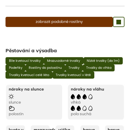
aby se podpořil nový růst.
zobrazit podobné rostliny
Pěstování a výsadba
Bíle kvetoucí trvalky
Mrazuvzdorné trvalky
Nízké trvalky (do 1m)
Podeňky
Rostliny do polostínu
Trvalky
Trvalky do vlhka
Trvalky kvetoucí celé léto
Trvalky kvetoucí v létě
nároky na slunce
nároky na vláhu
slunce
vlhká
polostín
polo suchá