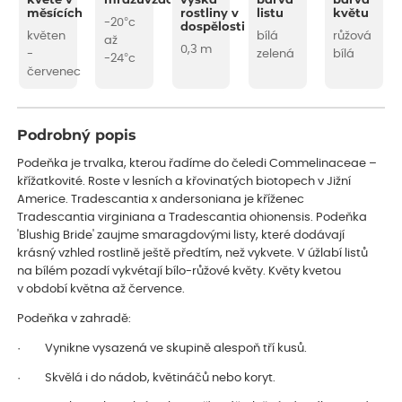
kvete v
mrazuvzdornost
výška
barva
barva
měsících
rostliny v
listu
květu
-20°c
dospělosti
květen
bílá
růžová
až
0,3 m
-
zelená
bílá
-24°c
červenec
Podrobný popis
Podeňka je trvalka, kterou řadíme do čeledi Commelinaceae –
křížatkovité. Roste v lesních a křovinatých biotopech v Jižní
Americe. Tradescantia x andersoniana je kříženec
Tradescantia virginiana a Tradescantia ohionensis. Podeňka
'Blushig Bride' zaujme smaragdovými listy, které dodávají
krásný vzhled rostlině ještě předtím, než vykvete. V úžlabí listů
na bílém pozadí vykvétají bílo-růžové květy. Květy kvetou
v období května až července.
Podeňka v zahradě:
· Vynikne vysazená ve skupině alespoň tří kusů.
· Skvělá i do nádob, květináčů nebo koryt.