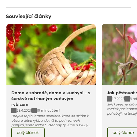
Související články
Doma v zahradě, doma v kuchyni – s
Jak pěstovat 
čerstvě natrhaným voňavým
1.7.2022
5 mi
rybízem
Svíčkovec je práv
trvalek posledních
29.4.2021
10 minut čtení
pohybují na tenký
Hřejivé teplo letního sluníčka, které se sklání k
motýli. Jeho krásu
obzoru. Mísa rybízu, do níž to po hroznech
protože začíná kv
přibývá jedna radost. Všechny ty vůně a zvuky
do podzimu. Vybíra
červencové zahrady. Sklizeň rybízu do kuchyně
růžových až tmavě
celý článek
celý článek
vnese neuvěřitelný klid a radost. A taky trochu