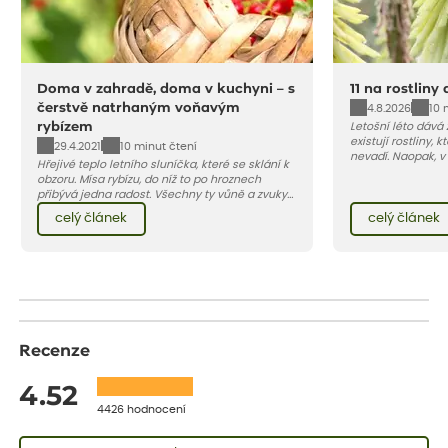
Doma v zahradě, doma v kuchyni – s
11 na rostliny
čerstvě natrhaným voňavým
4.8.2026
10 
rybízem
Letošní léto dává
existují rostliny,
29.4.2021
10 minut čtení
nevadí. Naopak, v
Hřejivé teplo letního sluníčka, které se sklání k
osluněné terase s
obzoru. Mísa rybízu, do níž to po hroznech
pro vás 11 tipů na
přibývá jedna radost. Všechny ty vůně a zvuky
horké a suché léto
červencové zahrady. Sklizeň rybízu do kuchyně
Pojďme se podívat,
celý článek
celý článek
vnese neuvěřitelný klid a radost. A taky trochu
bezstarostnosti dětství při mlsání babiččina
drobenkového koláče s rybízem.
Recenze
4.52
4426 hodnocení