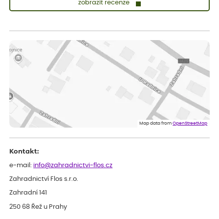
zobrazit recenze
Zuzana
ověřený nákup
před 1 dnem
Vše přišlo velice rychle krásně zabalené. Rostlinky po přesazení
velice dobře prospívají
Jarda
ověřený nákup
před 1 dnem
Dobrý den, byli jsme spokojeni
Lenka
ověřený nákup
před 1 dnem
Eshop, objednání bylo v pořádku, žádný problém. Jen jsem byla
Map data from
OpenStreetMap
smutná z dodávky jedné kytky, která nebyla v nejlepší kondici a i
po zasazení vypadá spíše, že odejde, než že se chytne. Byla to
celkově slabá rostlina oproti ostatním.
Kontakt:
e-mail:
info@zahradnictvi-flos.cz
Zahradnictví Flos s.r.o.
Zahradní 141
250 68 Řež u Prahy