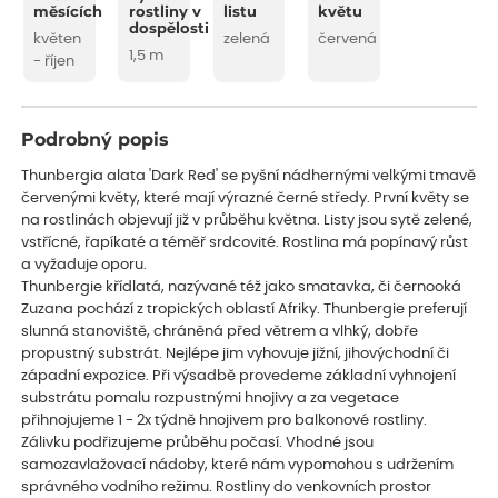
měsících
rostliny v
listu
květu
dospělosti
květen
zelená
červená
1,5 m
- říjen
Podrobný popis
Thunbergia alata 'Dark Red' se pyšní nádhernými velkými tmavě
červenými květy, které mají výrazné černé středy. První květy se
na rostlinách objevují již v průběhu května. Listy jsou sytě zelené,
vstřícné, řapíkaté a téměř srdcovité. Rostlina má popínavý růst
a vyžaduje oporu.
Thunbergie křídlatá, nazývané též jako smatavka, či černooká
Zuzana pochází z tropických oblastí Afriky. Thunbergie preferují
slunná stanoviště, chráněná před větrem a vlhký, dobře
propustný substrát. Nejlépe jim vyhovuje jižní, jihovýchodní či
západní expozice. Při výsadbě provedeme základní vyhnojení
substrátu pomalu rozpustnými hnojivy a za vegetace
přihnojujeme 1 - 2x týdně hnojivem pro balkonové rostliny.
Zálivku podřizujeme průběhu počasí. Vhodné jsou
samozavlažovací nádoby, které nám vypomohou s udržením
správného vodního režimu. Rostliny do venkovních prostor