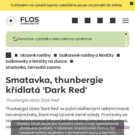
S ohledem na vysoké teploty odesíláme pouze od pondělí do středy
Přihlásit se
Doručíme v pořádku nebo zdarma vyměníme
okrasné rostliny
balkonové rostliny a letničky
balkonovky a letničky na slunce
smatavka, černooká zuzana
Smatavka, thunbergie
křídlatá 'Dark Red'
Thunbergia alata 'Dark Red'
Thunbergia alata 'Dark Red' se pyšní nádhernými velkými tmavě
červenými květy, které mají výrazné černé středy. První květy se
na rostlinách objevují již v průběhu května. Listy jsou sytě zelené,
Obrázky slouží pouze pro ilustrační účely a mají reprezentovat
vstřícné, řapíkaté a…
Vše o produktu
prodávané produkty. V závislosti na sezónnosti mohou být
opadavé rostliny dodávány v dormantním stavu a bez listů.