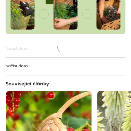
Načíst data
Načítám...
Načíst data
Související články