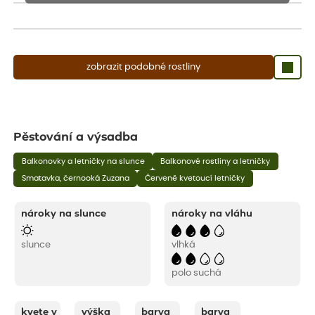
Rostliny mohou být také sestřiženy níže, než je uvedená výška,
aby se podpořil nový růst.
zobrazit podobné rostliny
Pěstování a výsadba
Balkonovky a letničky na slunce
Balkonové rostliny a letničky
Smatavka, černooká Zuzana
Červeně kvetoucí letničky
nároky na slunce
nároky na vláhu
slunce
vlhká
polo suchá
kvete v
výška
barva
barva