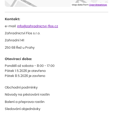
Doporučuji :). Spokojenost, stromky v pěkném stavu. Jediné, co
Map data from
OpenStreetMap
my chybělo, bylo komunikování nedostupného zboží před
odesláním objednávky, objednali bychom obratem náhradu.
Děkujeme
Kontakt:
e-mail:
info@zahradnictvi-flos.cz
Zahradnictví Flos s.r.o.
Zahradní 141
250 68 Řež u Prahy
Otevírací doba:
Pondělí až sobota - 8:00 - 17:00
Pátek 1.5.2026 je otevřeno
Pátek 8.5.2026 je zavřeno
Obchodní podmínky
Návody na pěstování rostlin
Balení a přeprava rostlin
Sledování objednávky