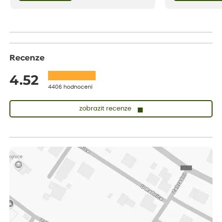
bezstarostnosti dětství při mlsání babiččina
drobenkového koláče s rybízem.
Recenze
4.52
4406 hodnocení
zobrazit recenze
Lenka
ověřený nákup
před 1 dnem
Měla jsem pouze 1objednavku a zatím jsem spokojená se
sazenicemi
Miroslava
ověřený nákup
před 1 dnem
Rostliny byly v pořádku, dobře zabalené, celková spokojenost.
Dominika
ověřený nákup
před 1 dnem