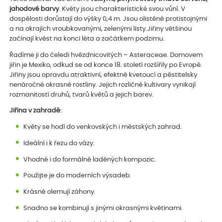
jahodové barvy
. Květy jsou charakteristické svou vůní. V
dospělosti dorůstají do výšky 0,4 m. Jsou olistěné protistojnými
a na okrajích vroubkovanými, zelenými listy.Jiřiny většinou
začínají kvést na konci léta a začátkem podzimu.
Řadíme ji do čeledi hvězdnicovitých – Asteraceae. Domovem
jiřin je Mexiko, odkud se od konce 18. století rozšířily po Evropě.
Jiřiny jsou opravdu atraktivní, efektně kvetoucí a pěstitelsky
nenáročné okrasné rostliny. Jejich rozličné kultivary vynikají
rozmanitostí druhů, tvarů květů a jejich barev.
Jiřina v zahradě:
Květy se hodí do venkovských i městských zahrad.
Ideální i k řezu do vázy.
Vhodné i do formálně laděných kompozic.
Použijte je do moderních výsadeb.
Krásně olemují záhony.
Snadno se kombinují s jinými okrasnými květinami.