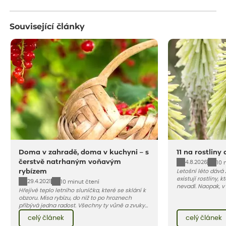
Související články
Doma v zahradě, doma v kuchyni – s
11 na rostliny
čerstvě natrhaným voňavým
4.8.2026
10 
rybízem
Letošní léto dává
existují rostliny,
29.4.2021
10 minut čtení
nevadí. Naopak, v
Hřejivé teplo letního sluníčka, které se sklání k
osluněné terase s
obzoru. Mísa rybízu, do níž to po hroznech
pro vás 11 tipů na
přibývá jedna radost. Všechny ty vůně a zvuky
horké a suché léto
červencové zahrady. Sklizeň rybízu do kuchyně
Pojďme se podívat,
celý článek
celý článek
vnese neuvěřitelný klid a radost. A taky trochu