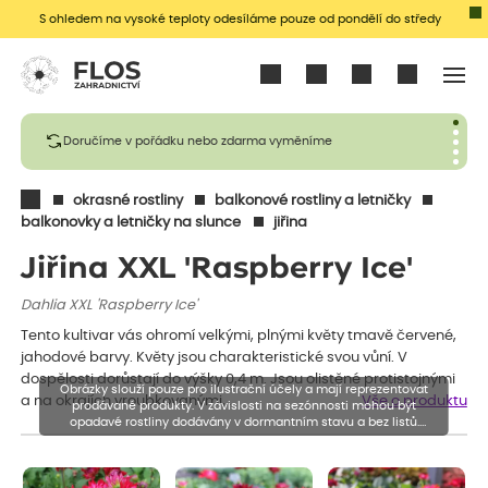
S ohledem na vysoké teploty odesíláme pouze od pondělí do středy
Přihlásit se
Doručíme v pořádku nebo zdarma vyměníme
okrasné rostliny
balkonové rostliny a letničky
balkonovky a letničky na slunce
jiřina
Jiřina XXL 'Raspberry Ice'
Dahlia XXL 'Raspberry Ice'
Tento kultivar vás ohromí velkými, plnými květy tmavě červené,
jahodové barvy. Květy jsou charakteristické svou vůní. V
dospělosti dorůstají do výšky 0,4 m. Jsou olistěné protistojnými
Obrázky slouží pouze pro ilustrační účely a mají reprezentovat
a na okrajích vroubkovanými,…
Vše o produktu
prodávané produkty. V závislosti na sezónnosti mohou být
opadavé rostliny dodávány v dormantním stavu a bez listů.
Rostliny mohou být také sestřiženy níže, než je uvedená výška,
aby se podpořil nový růst.