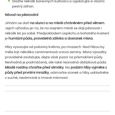
Slaďte několik barevných kultivarů a vypěstujte si vlastní
pestrý záhon.
Návod na pěstování:
Jiřinám se daří
na slunci a na místě chráněném před větrem
.
Jejich výhodou je i to, že na stejném místě se dají pěstovat i
několik let po sobě. Předpokladem úspěchu a bohatého kvetení
je
humózní půda, pravidelná zálivka a dostatek místa.
Hlízy vysazujte od poloviny května, po mrazech. Nad hlízou by
měla být několika centimentová vrstva zeminy. Místa výsadby
pravidelně zavlažujte, dejte však pozor na přemokření půdy.
Nevhodná je podmáčená, ale také neúrodná oblázková půda.
Mladé rostliny chraňte před slimáky
. Na
podzim hlízy vyjměte z
půdy před prvními mrazíky
, odstraňte stonek a hlízy uskladněte
v suché, nezámrzné a tmavé místnosti.