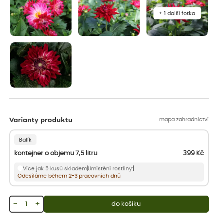
+ 1 další fotka
mapa zahradnictví
Varianty produktu
Balík
kontejner o objemu 7,5 litru
399
Kč
Více jak 5 kusů skladem
Umístění rostliny:
Odesíláme během 2-3 pracovních dnů
−
+
do košíku