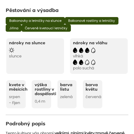
Pěstování a výsadba
Balkonovky a letničky na slunce
Balkonové rostliny a letničky
Jiřina
Červeně kvetoucí letničky
nároky na slunce
nároky na vláhu
slunce
vlhká
polo suchá
kvete v
výška
barva
barva
měsících
rostliny v
listu
květu
dospělosti
srpen
zelená
červená
0,4 m
- říjen
Podrobný popis
Tento kultivar vás ohromí
velkými, plnými květy tmavě červené,