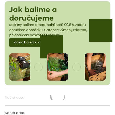
Jak balíme a
doručujeme
Rostliny balíme s maximální péčí. 99,8 % zásilek
doručíme v pořádku. Garance výměny zdarma,
při doručení poškozené rostliny.
více o balení a dopravě
Načíst data
Načítám...
Načíst data