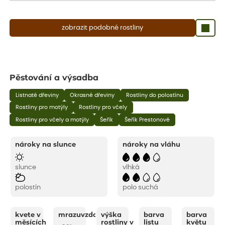
zobrazit podobné rostliny
Pěstování a výsadba
Listnaté dřeviny
Okrasné dřeviny
Rostliny do polostínu
Rostliny pro motýly
Rostliny pro včely
Rostliny pro včely a motýly
Šeřík
Šeřík Prestonové
nároky na slunce
nároky na vláhu
slunce
vlhká
polostín
polo suchá
kvete v
mrazuvzdornost
výška
barva
barva
měsících
rostliny v
listu
květu