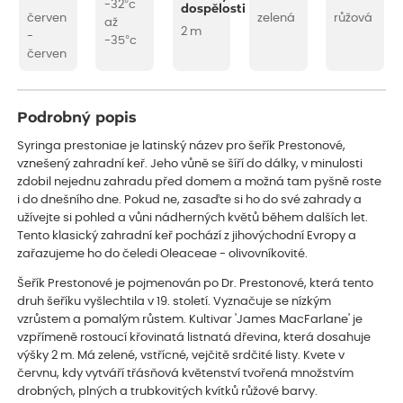
-32°c
dospělosti
červen
zelená
růžová
až
2 m
-
-35°c
červen
Podrobný popis
Syringa prestoniae je latinský název pro šeřík Prestonové,
vznešený zahradní keř. Jeho vůně se šíří do dálky, v minulosti
zdobil nejednu zahradu před domem a možná tam pyšně roste
i do dnešního dne. Pokud ne, zasaďte si ho do své zahrady a
užívejte si pohled a vůni nádherných květů během dalších let.
Tento klasický zahradní keř pochází z jihovýchodní Evropy a
zařazujeme ho do čeledi Oleaceae - olivovníkovité.
Šeřík Prestonové je pojmenován po Dr. Prestonové, která tento
druh šeříku vyšlechtila v 19. století. Vyznačuje se nízkým
vzrůstem a pomalým růstem. Kultivar 'James MacFarlane' je
vzpřímeně rostoucí křovinatá listnatá dřevina, která dosahuje
výšky 2 m. Má zelené, vstřícné, vejčitě srdčité listy. Kvete v
červnu, kdy vytváří třásňová květenství tvořená množstvím
drobných, plných a trubkovitých kvítků růžové barvy.