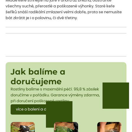
Mladé keře stříhejte na jaře v únoru až březnu, odstraňte
všechny suché, přerostlé a poškozené výhonky. Staré keře
šeříků snáší radikální zmlazení velmi dobře, proto se nemusíte
bát zkrátit je i o polovinu, či dvě třetiny.
Jak balíme a
doručujeme
Rostliny balíme s maximální péčí. 99,8 % zásilek
doručíme v pořádku. Garance výměny zdarma,
při doručení poškozené rostliny.
více o balení a dopravě