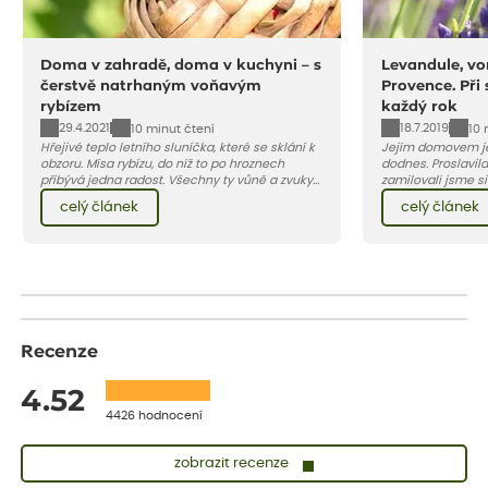
Doma v zahradě, doma v kuchyni – s
Levandule, vo
čerstvě natrhaným voňavým
Provence. Při
rybízem
každý rok
29.4.2021
18.7.2019
10 minut čtení
10 
Hřejivé teplo letního sluníčka, které se sklání k
Jejím domovem je
obzoru. Mísa rybízu, do níž to po hroznech
dodnes. Proslavila
přibývá jedna radost. Všechny ty vůně a zvuky
zamilovali jsme si 
červencové zahrady. Sklizeň rybízu do kuchyně
Evropy. Koneckonců, i Petr Hapka j
celý článek
celý článek
vnese neuvěřitelný klid a radost. A taky trochu
slavnou písničku 
bezstarostnosti dětství při mlsání babiččina
zpěvačky Hany Heg
drobenkového koláče s rybízem.
Recenze
4.52
4426 hodnocení
zobrazit recenze