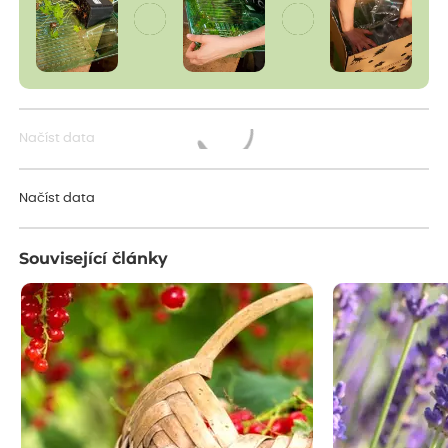
Načíst data
Načítám...
Načíst data
Související články