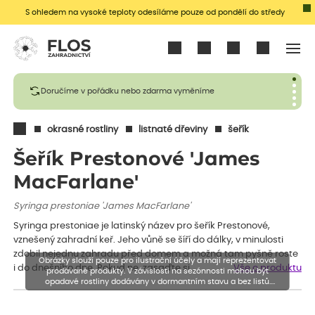
S ohledem na vysoké teploty odesíláme pouze od pondělí do středy
Přihlásit se
Doručíme v pořádku nebo zdarma vyměníme
okrasné rostliny
listnaté dřeviny
šeřík
Šeřík Prestonové 'James
MacFarlane'
Syringa prestoniae 'James MacFarlane'
Syringa prestoniae je latinský název pro šeřík Prestonové,
vznešený zahradní keř. Jeho vůně se šíří do dálky, v minulosti
zdobil nejednu zahradu před domem a možná tam pyšně roste
Obrázky slouží pouze pro ilustrační účely a mají reprezentovat
i do dnešního dne. Pokud ne, zasaďte si…
Vše o produktu
prodávané produkty. V závislosti na sezónnosti mohou být
opadavé rostliny dodávány v dormantním stavu a bez listů.
Rostliny mohou být také sestřiženy níže, než je uvedená výška,
aby se podpořil nový růst.