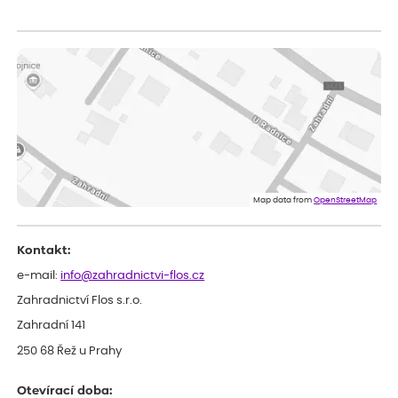
Zuzana
ověřený nákup
dnes
Vše přišlo velice rychle krásně zabalené. Rostlinky po přesazení
velice dobře prospívají
Jarda
ověřený nákup
dnes
Dobrý den, byli jsme spokojeni
Lenka
ověřený nákup
dnes
Eshop, objednání bylo v pořádku, žádný problém. Jen jsem byla
Map data from
OpenStreetMap
smutná z dodávky jedné kytky, která nebyla v nejlepší kondici a i
po zasazení vypadá spíše, že odejde, než že se chytne. Byla to
celkově slabá rostlina oproti ostatním.
Kontakt:
e-mail:
info@zahradnictvi-flos.cz
Zahradnictví Flos s.r.o.
Zahradní 141
250 68 Řež u Prahy
Otevírací doba: