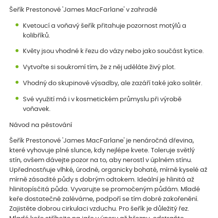
Šeřík Prestonové 'James MacFarlane' v zahradě
Kvetoucí a voňavý šeřík přitahuje pozornost motýlů a
kolibříků.
Květy jsou vhodné k řezu do vázy nebo jako součást kytice.
Vytvořte si soukromí tím, že z něj uděláte živý plot.
Vhodný do skupinové výsadby, ale zazáří také jako solitér.
Své využití má i v kosmetickém průmyslu při výrobě
voňavek.
Návod na pěstování
Šeřík Prestonové 'James MacFarlane' je nenáročná dřevina,
které vyhovuje plné slunce, kdy nejlépe kvete. Toleruje světlý
stín, ovšem dávejte pozor na to, aby nerostl v úplném stínu.
Upřednostňuje vlhké, úrodné, organicky bohaté, mírně kyselé až
mírně zásadité půdy s dobrým odtokem. Ideální je hlinitá až
hlinitopísčitá půda. Vyvarujte se promočeným půdám. Mladé
keře dostatečně zaléváme, podpoří se tím dobré zakořenění.
Zajistěte dobrou cirkulaci vzduchu. Pro šeřík je důležitý řez.