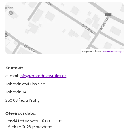
ověřený nákup
dnes
vše v naprostém pořádku
Eva
ověřený nákup
dnes
Velmi spokojená dekuji
Jana
ověřený nákup
dnes
Flos je nejlepší &#129321;
Map data from
OpenStreetMap
Kontakt:
e-mail:
info@zahradnictvi-flos.cz
Zahradnictví Flos s.r.o.
Zahradní 141
250 68 Řež u Prahy
Otevírací doba:
Pondělí až sobota - 8:00 - 17:00
Pátek 1.5.2026 je otevřeno