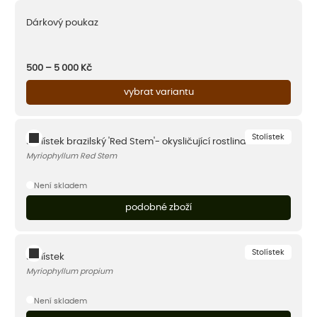
Dárkový poukaz
500 – 5 000
Kč
vybrat variantu
Stolístek
Stolístek brazilský 'Red Stem'- okysličující rostlina
Myriophyllum Red Stem
Není skladem
podobné zboží
Stolístek
Stolístek
Myriophyllum propium
Není skladem