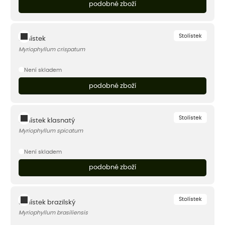
podobné zboží
Stolístek
Stolístek
Myriophyllum crispatum
Není skladem
podobné zboží
Stolístek
Stolístek klasnatý
Myriophyllum spicatum
Není skladem
podobné zboží
Stolístek
Stolístek brazilský
Myriophyllum brasiliensis