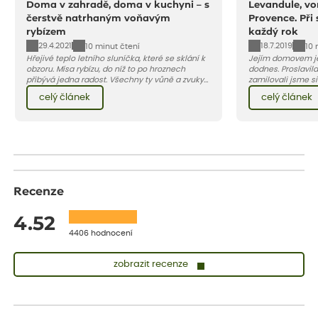
Doma v zahradě, doma v kuchyni – s
Levandule, vo
čerstvě natrhaným voňavým
Provence. Při
rybízem
každý rok
29.4.2021
18.7.2019
10 minut čtení
10 
Hřejivé teplo letního sluníčka, které se sklání k
Jejím domovem je
obzoru. Mísa rybízu, do níž to po hroznech
dodnes. Proslavila
přibývá jedna radost. Všechny ty vůně a zvuky
zamilovali jsme si 
červencové zahrady. Sklizeň rybízu do kuchyně
Evropy. Koneckonců, i Petr Hapka j
celý článek
celý článek
vnese neuvěřitelný klid a radost. A taky trochu
slavnou písničku 
bezstarostnosti dětství při mlsání babiččina
zpěvačky Hany Heg
drobenkového koláče s rybízem.
Recenze
4.52
4406 hodnocení
zobrazit recenze
Lenka
ověřený nákup
před 1 dnem