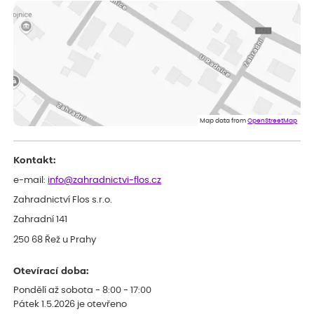
Měla jsem pouze 1objednavku a zatím jsem spokojená se
sazenicemi
Miroslava
ověřený nákup
před 1 dnem
Rostliny byly v pořádku, dobře zabalené, celková spokojenost.
Dominika
ověřený nákup
před 1 dnem
Doporučuji :). Spokojenost, stromky v pěkném stavu. Jediné, co
Map data from
OpenStreetMap
my chybělo, bylo komunikování nedostupného zboží před
odesláním objednávky, objednali bychom obratem náhradu.
Děkujeme
Kontakt:
e-mail:
info@zahradnictvi-flos.cz
Zahradnictví Flos s.r.o.
Zahradní 141
250 68 Řež u Prahy
Otevírací doba:
Pondělí až sobota - 8:00 - 17:00
Pátek 1.5.2026 je otevřeno