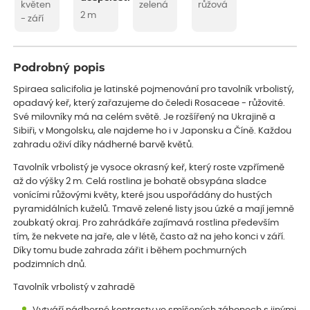
květen
zelená
růžová
2 m
- září
Podrobný popis
Spiraea salicifolia je latinské pojmenování pro tavolník vrbolistý,
opadavý keř, který zařazujeme do čeledi Rosaceae - růžovité.
Své milovníky má na celém světě. Je rozšířený na Ukrajině a
Sibiři, v Mongolsku, ale najdeme ho i v Japonsku a Číně. Každou
zahradu oživí díky nádherné barvě květů.
Tavolník vrbolistý je vysoce okrasný keř, který roste vzpřímeně
až do výšky 2 m. Celá rostlina je bohatě obsypána sladce
vonícími růžovými květy, které jsou uspořádány do hustých
pyramidálních kuželů. Tmavě zelené listy jsou úzké a mají jemně
zoubkatý okraj. Pro zahrádkáře zajímavá rostlina především
tím, že nekvete na jaře, ale v létě, často až na jeho konci v září.
Díky tomu bude zahrada zářit i během pochmurných
podzimních dnů.
Tavolník vrbolistý v zahradě