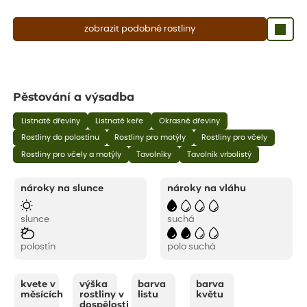
zobrazit podobné rostliny
Pěstování a výsadba
Listnaté dřeviny
Listnaté keře
Okrasné dřeviny
Rostliny do polostínu
Rostliny pro motýly
Rostliny pro včely
Rostliny pro včely a motýly
Tavolníky
Tavolník vrbolistý
nároky na slunce
nároky na vláhu
slunce
suchá
polostín
polo suchá
kvete v
výška
barva
barva
měsících
rostliny v
listu
květu
dospělosti