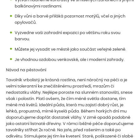
Vytváří nádherné kontrasty ve smíšených záhonech s jinými
balkónovými rostlinami.
Díky vůni a barvě přiláká pozornost motýlů, včel a jiných
opylovačů.
Vyzvedne vaši zahradní expozici po většinu roku svou
barvou.
Můžete jej vysadit ve městě jako součást veřejné zeleně.
Je vhodnou ozdobou venkovské, ale i moderní zahrady.
Návod na pěstování
Tavolník vrbolistý je krásná rostlina, není náročný na péči a je
velmi tolerantní ke znečištěnému prostředí, mrazům či
nedostatku vláhy. Nejlépe poroste na slunném stanovišti, snese
však i polostín. Platí ovšem, že čím méně světla dostane, tím
méně má květů. Ideální půda, která mu zajistí dobrý růst, je
lehká, propustná, mírně kyselá půda. Během horkých dní mu
doporučujeme dopřát dostatek vláhy. V zimě opadá podobně
jako ostatní listnaté dřeviny. V rámci běžné péče doporučujeme
tavolníky stříhat 2x ročně. Na jaře, před rašením a také po
odkvětu. Stimulujete jej tím ke kvetení. Staré, poškozené či slabé