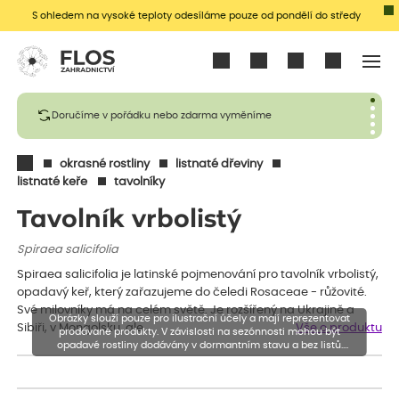
S ohledem na vysoké teploty odesíláme pouze od pondělí do středy
Přihlásit se
Doručíme v pořádku nebo zdarma vyměníme
okrasné rostliny
listnaté dřeviny
listnaté keře
tavolníky
Tavolník vrbolistý
Spiraea salicifolia
Spiraea salicifolia je latinské pojmenování pro tavolník vrbolistý,
opadavý keř, který zařazujeme do čeledi Rosaceae - růžovité.
Své milovníky má na celém světě. Je rozšířený na Ukrajině a
Obrázky slouží pouze pro ilustrační účely a mají reprezentovat
Sibiři, v Mongolsku, ale…
Vše o produktu
prodávané produkty. V závislosti na sezónnosti mohou být
opadavé rostliny dodávány v dormantním stavu a bez listů.
Rostliny mohou být také sestřiženy níže, než je uvedená výška,
aby se podpořil nový růst.