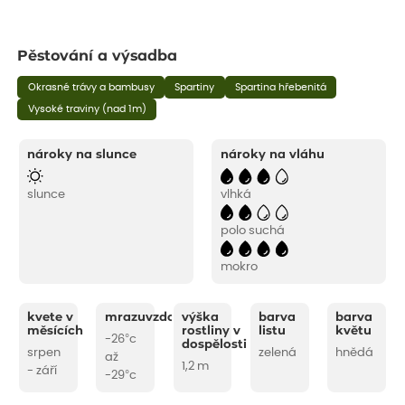
Pěstování a výsadba
Okrasné trávy a bambusy
Spartiny
Spartina hřebenitá
Vysoké traviny (nad 1m)
nároky na slunce
nároky na vláhu
slunce
vlhká
polo suchá
mokro
kvete v
mrazuvzdornost
výška
barva
barva
měsících
rostliny v
listu
květu
-26°c
dospělosti
srpen
zelená
hnědá
až
1,2 m
- září
-29°c