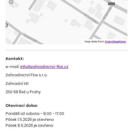
Iveta
ověřený nákup
dnes
Rostlina mi přišla v dobrém stavu, jsem spokojená.
Zuzana
ověřený nákup
dnes
Spokojenost s dodáním kvalitních rostlin
Map data from
OpenStreetMap
Kontakt:
e-mail:
info@zahradnictvi-flos.cz
Zahradnictví Flos s.r.o.
Zahradní 141
250 68 Řež u Prahy
Otevírací doba:
Pondělí až sobota - 8:00 - 17:00
Pátek 1.5.2026 je otevřeno
Pátek 8.5.2026 je zavřeno