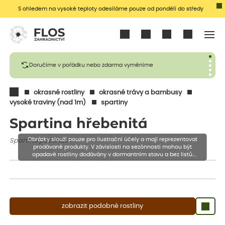
S ohledem na vysoké teploty odesíláme pouze od pondělí do středy
Přihlásit se
Doručíme v pořádku nebo zdarma vyměníme
okrasné rostliny
okrasné trávy a bambusy
vysoké traviny (nad 1m)
spartiny
Spartina hřebenitá
Obrázky slouží pouze pro ilustrační účely a mají reprezentovat
Spartina pectinata
prodávané produkty. V závislosti na sezónnosti mohou být
opadavé rostliny dodávány v dormantním stavu a bez listů.
Rostliny mohou být také sestřiženy níže, než je uvedená výška,
aby se podpořil nový růst.
zobrazit podobné rostliny