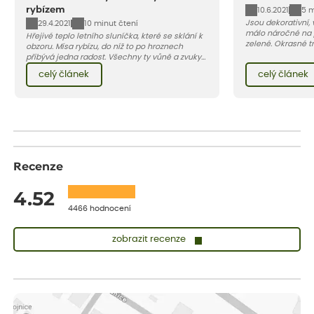
rybízem
10.6.2021
5 m
Jsou dekorativní, 
29.4.2021
10 minut čtení
málo náročné na 
Hřejivé teplo letního sluníčka, které se sklání k
zelené. Okrasné tr
obzoru. Mísa rybízu, do níž to po hroznech
terasu živou pale
přibývá jedna radost. Všechny ty vůně a zvuky
jedna z nejoblíbe
červencové zahrady. Sklizeň rybízu do kuchyně
celý článek
celý článek
vnese neuvěřitelný klid a radost. A taky trochu
bezstarostnosti dětství při mlsání babiččina
drobenkového koláče s rybízem.
Recenze
4.52
4466 hodnocení
zobrazit recenze
Vladimíra
ověřený nákup
dnes
Vše v pořádku, jsem spokojena.