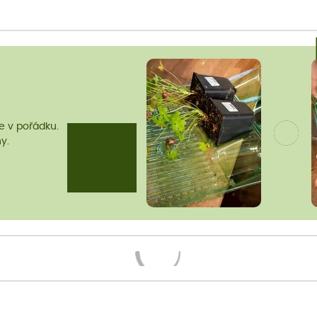
me v pořádku.
y.
Načítám...