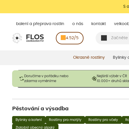
S 
balení a přeprava rostlin
o nás
kontakt
velkoo
4.52/5
Okrasné rostliny
Bylinky
Obrázky slouží pouze pro ilustrační účely a mají reprezentovat
Doručíme v pořádku nebo
Nejširší výběr v ČR
opadavé rostliny dodávány v dormantním stavu a bez listů. R
zdarma vyměníme
10.000+ druhů sk
výška, aby se podpo
Pěstování a výsadba
Bylinky a koření
Rostliny pro motýly
Rostliny pro včely
Ro
Zlatobýl obecný alpský