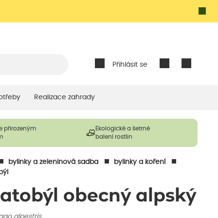
Přihlásit se
otřeby
Realizace zahrady
e přirozeným
Ekologické a šetrné
m
balení rostlin
bylinky a zeleninová sadba
bylinky a koření
býl
latobýl obecný alpský
ago alpestris