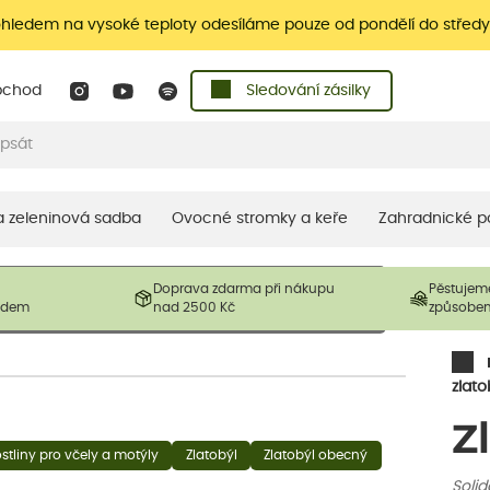
ohledem na vysoké teploty odesíláme pouze od pondělí do středy
bchod
Sledování zásilky
 a zeleninová sadba
Ovocné stromky a keře
Zahradnické p
 prodávané produkty. V závislosti na sezónnosti mohou být
Doprava zdarma při nákupu
Pěstujem
ostliny mohou být také sestřiženy níže, než je uvedená
ladem
nad 2500 Kč
způsobe
řil nový růst.
zlato
Z
stliny pro včely a motýly
Zlatobýl
Zlatobýl obecný
Solid