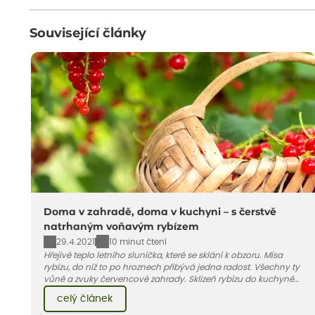
Související články
Doma v zahradě, doma v kuchyni – s čerstvě
natrhaným voňavým rybízem
29.4.2021
10 minut čtení
Hřejivé teplo letního sluníčka, které se sklání k obzoru. Mísa
rybízu, do níž to po hroznech přibývá jedna radost. Všechny ty
vůně a zvuky červencové zahrady. Sklizeň rybízu do kuchyně
vnese neuvěřitelný klid a radost. A taky trochu bezstarostnosti
celý článek
dětství při mlsání babiččina drobenkového koláče s rybízem.