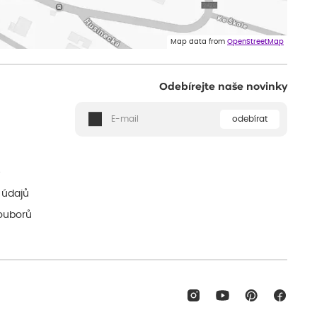
Map data from
OpenStreetMap
Odebírejte naše novinky
odebírat
ě
 údajů
ouborů