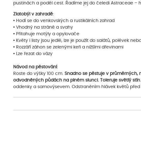
pustinách a podél cest. Řadíme jej do čeledi Astraceae – h
Zlatobýl v zahradě
:
• Hodí se do venkovských a rustikálních zahrad
• Vhodný na stráně a svahy
• Přitahuje motýly a opylovače
• Květy i listy jsou jedlé, lze je použít do salátů, polévek ne
• Rozzáří záhon se zelenými keři a nižšími dřevinami
• Lze řezat do vázy
Návod na pěstování
:
Roste do výšky 100 cm.
Snadno se pěstuje v průměrných, m
odvodněných půdách na plném slunci. Toleruje světlý stín
oddenky a samovýsevem. Odstraněním hlávek květů před 