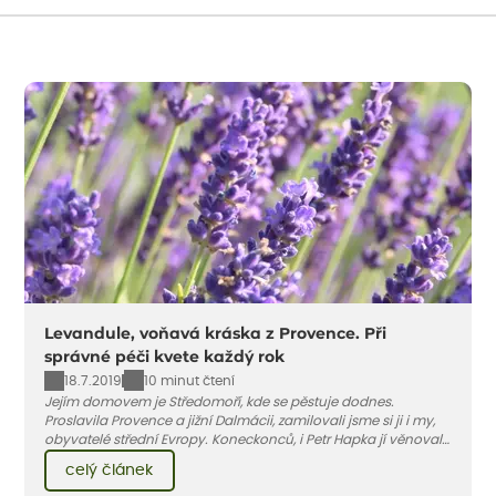
Levandule, voňavá kráska z Provence. Při
správné péči kvete každý rok
18.7.2019
10 minut čtení
Jejím domovem je Středomoří, kde se pěstuje dodnes.
Proslavila Provence a jižní Dalmácii, zamilovali jsme si ji i my,
obyvatelé střední Evropy. Koneckonců, i Petr Hapka jí věnoval
slavnou písničku – Levandulovou zná v podání zpěvačky
celý článek
Hany Hegerové nejspíše každý...