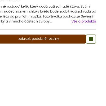
mně rostoucí keřík, který dodá vaší zahradě šťávu. Svými
ými načechranými shluky květů bude zdobit vaši zahradu od
 léta do prvních mrazíků. Tato trvalka pochází ze Severní
iky a v mnoha částech Evropy…
Vše o produktu
zobrazit podobné rostliny