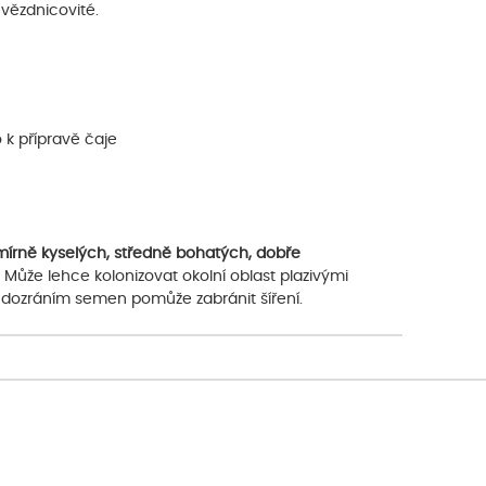
vězdnicovité.
bo k přípravě čaje
írně kyselých, středně bohatých, dobře
. Může lehce kolonizovat okolní oblast plazivými
dozráním semen pomůže zabránit šíření.