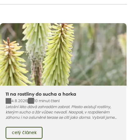
11 na rostliny do sucha a horka
4.8.2026
10 minut čtení
Letošní léto dává zahradám zabrat. Přesto existují rostliny,
kterým sucho a žár vůbec nevadí. Naopak, v rozpáleném
záhonu i na osluněné terase se cítí jako doma. Vybrali jsme
pro vás 11 tipů na odolné druhy, které zvládnou horké a suché
léto bez pravidelné zálivky. Pojďme se podívat, které to jsou.
celý článek