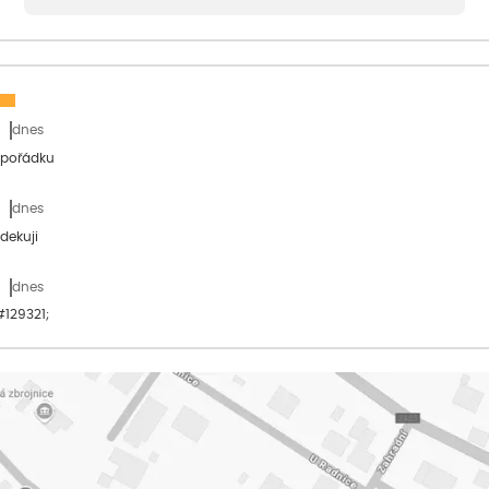
dnes
 pořádku
dnes
dekuji
dnes
&#129321;