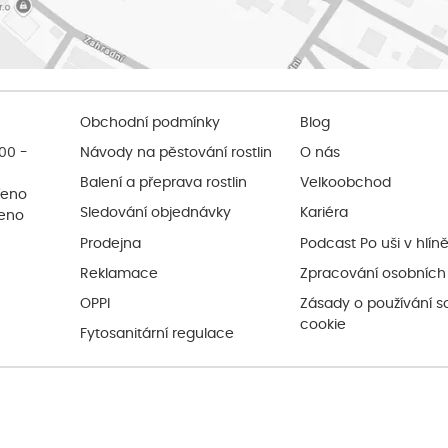
Obchodní podmínky
Blog
:00 -
Návody na pěstování rostlin
O nás
Balení a přeprava rostlin
Velkoobchod
řeno
Sledování objednávky
Kariéra
řeno
Prodejna
Podcast Po uši v hlín
Reklamace
Zpracování osobních
OPPI
Zásady o používání s
cookie
Fytosanitární regulace