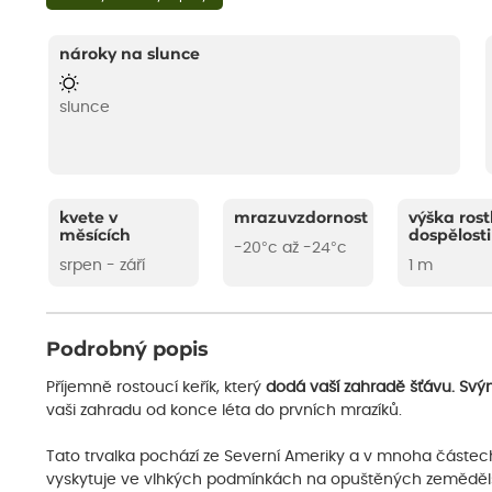
nároky na slunce
slunce
kvete v
mrazuvzdornost
výška rost
měsících
dospělosti
-20°c až -24°c
srpen - září
1 m
Podrobný popis
Příjemně rostoucí keřík, který
dodá vaší zahradě šťávu. Svý
vaši zahradu od konce léta do prvních mrazíků.
Tato trvalka pochází ze Severní Ameriky a v mnoha částech
vyskytuje ve vlhkých podmínkách na opuštěných zemědělský