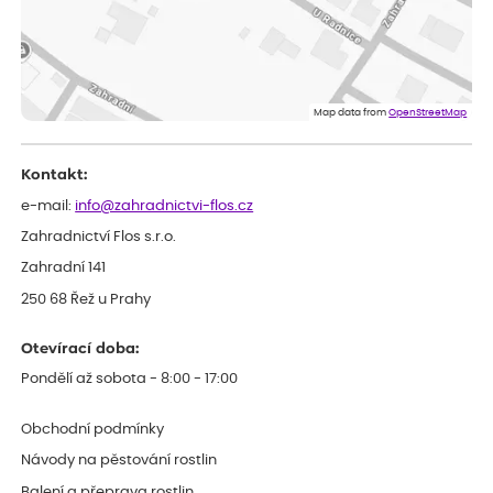
Jsem spokojená a budu vás doporučovat.
Vratislav
ověřený nákup
dnes
Spokojenost rostlina dorazila vpořádku
Map data from
OpenStreetMap
Kontakt:
e-mail:
info@zahradnictvi-flos.cz
Zahradnictví Flos s.r.o.
Zahradní 141
250 68 Řež u Prahy
Otevírací doba:
Pondělí až sobota - 8:00 - 17:00
Obchodní podmínky
Návody na pěstování rostlin
Balení a přeprava rostlin