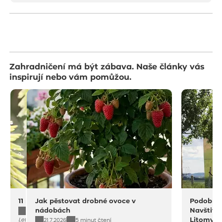
Zahradničení má být zábava. Naše články vás
inspirují nebo vám pomůžou.
11 na rostliny do sucha a horka
Jak pěstovat drobné ovoce v
Podobný 
nádobách
Navštivt
4.8.2026
10 minut čtení
Letošní léto dává zahradám zabrat. Přesto
Litomyšli
21.7.2026
5 minut čtení