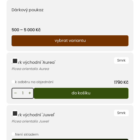
Dárkový poukaz
500 – 5 000
Kč
vybrat variantu
Smrk
Smrk východní 'Aurea'
Picea orientalis Aurea
k odběru na objednání
1790
Kč
−
+
do košíku
Smrk
Smrk východní 'Juwel'
Picea orientalis Juwel
Není skladem