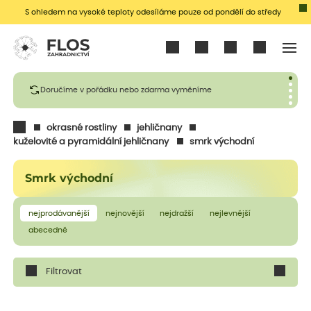
S ohledem na vysoké teploty odesíláme pouze od pondělí do středy
Přihlásit se
Doručíme v pořádku nebo zdarma vyměníme
okrasné rostliny
jehličnany
kuželovité a pyramidální jehličnany
smrk východní
Smrk východní
nejprodávanější
nejnovější
nejdražší
nejlevnější
abecedně
Filtrovat