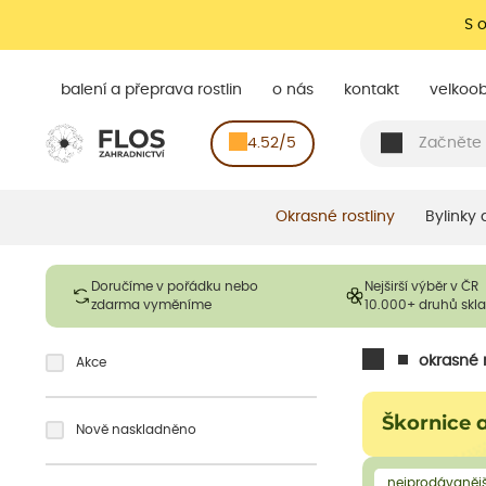
S 
balení a přeprava rostlin
o nás
kontakt
velkoo
4.52/5
Okrasné rostliny
Bylinky
Doručíme v pořádku nebo
Nejširší výběr v ČR
zdarma vyměníme
10.000+ druhů sk
okrasné r
Akce
Škornice 
Nově naskladněno
nejprodávanějš