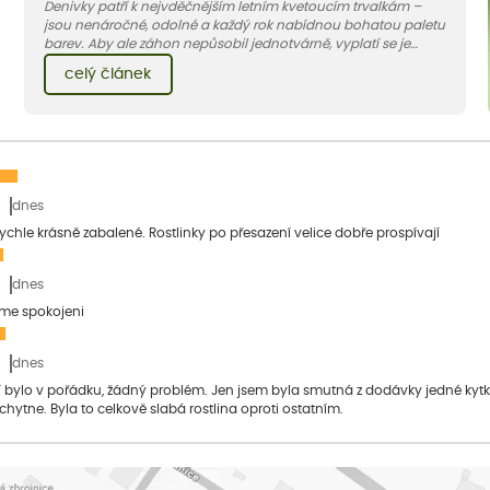
Denivky patří k nejvděčnějším letním kvetoucím trvalkám –
jsou nenáročné, odolné a každý rok nabídnou bohatou paletu
barev. Aby ale záhon nepůsobil jednotvárně, vyplatí se je
doplnit vhodnými sousedy. V dnešním článku vám ukážeme, s
celý článek
jakými trvalkami a travinami denivky nejlépe ladí.
dnes
 rychle krásně zabalené. Rostlinky po přesazení velice dobře prospívají
dnes
sme spokojeni
dnes
bylo v pořádku, žádný problém. Jen jsem byla smutná z dodávky jedné kytky, 
 chytne. Byla to celkově slabá rostlina oproti ostatním.