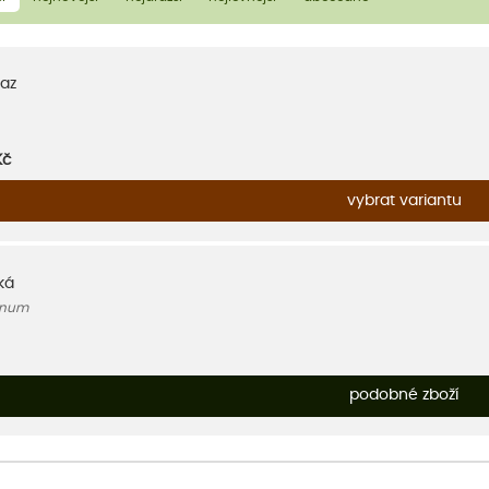
az
Kč
vybrat variantu
ká
inum
podobné zboží