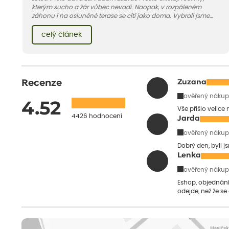
kterým sucho a žár vůbec nevadí. Naopak, v rozpáleném
záhonu i na osluněné terase se cítí jako doma. Vybrali jsme
pro vás 11 tipů na odolné druhy, které zvládnou horké a suché
léto bez pravidelné zálivky. Pojďme se podívat, které to jsou.
celý článek
Recenze
Zuzana
ověřený nákup
4.52
Vše přišlo velice
4426 hodnocení
Jarda
ověřený nákup
Dobrý den, byli j
Lenka
ověřený nákup
Eshop, objednání 
odejde, než že se