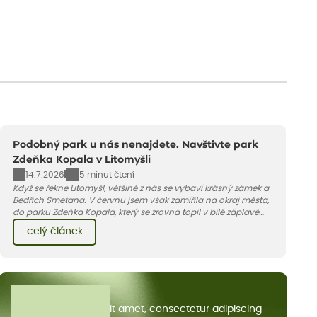
Podobný park u nás nenajdete. Navštivte park
Zdeňka Kopala v Litomyšli
14.7.2026
5 minut čtení
Když se řekne Litomyšl, většině z nás se vybaví krásný zámek a
Bedřich Smetana. V červnu jsem však zamířila na okraj města,
do parku Zdeňka Kopala, který se zrovna topil v bílé záplavě
kvetoucích kopretin. Fotky řeknou víc než slova, přidávám k
celý článek
nim pár řádků o tom, jak tento jedinečný kus krajiny vznikl.
Všechny články
Lorem ipsum dolor sit amet, consectetur adipiscing