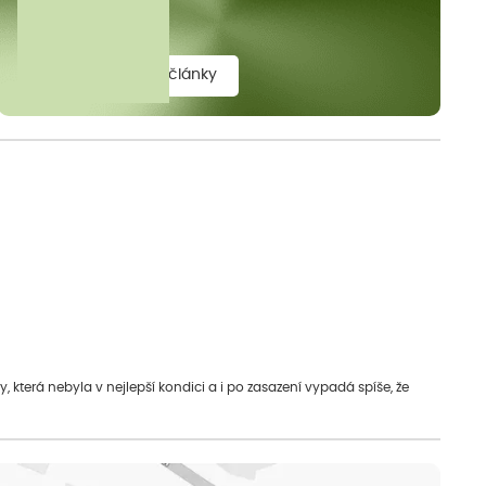
elit.
zobrazit všechny články
která nebyla v nejlepší kondici a i po zasazení vypadá spíše, že