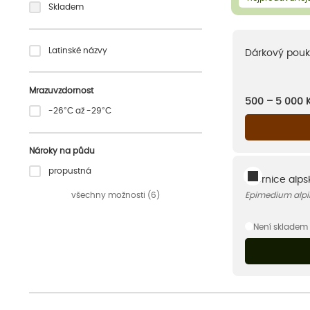
Skladem
Latinské názvy
Dárkový pouk
Mrazuvzdornost
500 – 5 000
-26°C až -29°C
Nároky na půdu
propustná
Škornice alps
všechny možnosti (6)
Epimedium alp
Není skladem