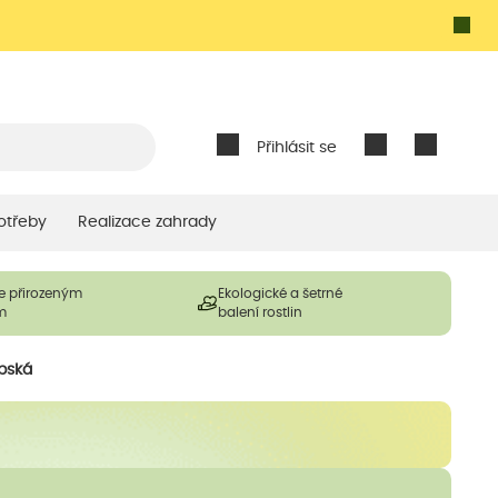
Přihlásit se
otřeby
Realizace zahrady
e přirozeným
Ekologické a šetrné
m
balení rostlin
lpská