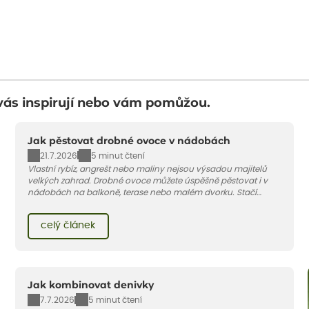
vás inspirují nebo vám pomůžou.
Jak pěstovat drobné ovoce v nádobách
21.7.2026
5 minut čtení
Vlastní rybíz, angrešt nebo maliny nejsou výsadou majitelů
velkých zahrad. Drobné ovoce můžete úspěšně pěstovat i v
nádobách na balkoně, terase nebo malém dvorku. Stačí
vybrat vhodnou odrůdu, dostatečně velký květináč a dodržet
pár základních pravidel. V tomto článku vám poradíme, jak na
celý článek
to.
Jak kombinovat denivky
7.7.2026
5 minut čtení