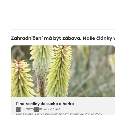
Zahradničení má být zábava. Naše články 
11 na rostliny do sucha a horka
4.8.2026
10 minut čtení
Letošní léto dává zahradám zabrat. Přesto existují rostliny,