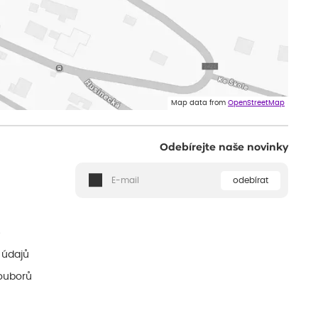
Map data from
OpenStreetMap
Odebírejte naše novinky
odebírat
ě
 údajů
ouborů