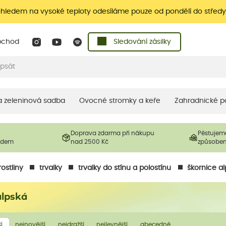
ohledem na vysoké teploty odesíláme pouze od pondělí do středy
bchod
Sledování zásilky
 a zeleninová sadba
Ovocné stromky a keře
Zahradnické p
Doprava zdarma při nákupu
Pěstujem
ladem
nad 2500 Kč
způsobe
ostliny
trvalky
trvalky do stínu a polostínu
škornice a
alpská
í
nejnovější
nejdražší
nejlevnější
abecedně