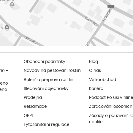
Obchodní podmínky
Blog
:00 -
Návody na pěstování rostlin
O nás
Balení a přeprava rostlin
Velkoobchod
řeno
Sledování objednávky
Kariéra
řeno
Prodejna
Podcast Po uši v hlín
Reklamace
Zpracování osobních
OPPI
Zásady o používání s
cookie
Fytosanitární regulace