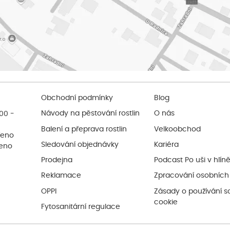
Obchodní podmínky
Blog
:00 -
Návody na pěstování rostlin
O nás
Balení a přeprava rostlin
Velkoobchod
řeno
Sledování objednávky
Kariéra
řeno
Prodejna
Podcast Po uši v hlín
Reklamace
Zpracování osobních
OPPI
Zásady o používání s
cookie
Fytosanitární regulace