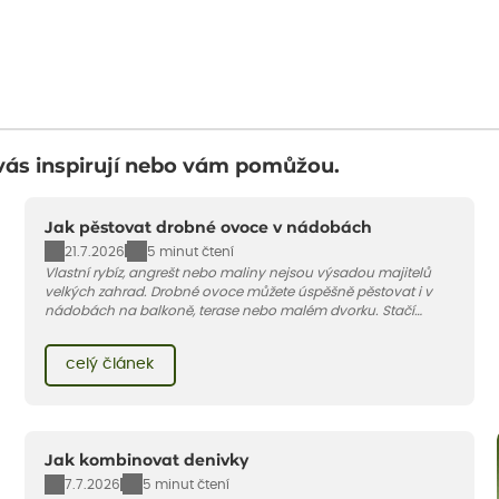
vás inspirují nebo vám pomůžou.
Jak pěstovat drobné ovoce v nádobách
21.7.2026
5 minut čtení
Vlastní rybíz, angrešt nebo maliny nejsou výsadou majitelů
velkých zahrad. Drobné ovoce můžete úspěšně pěstovat i v
nádobách na balkoně, terase nebo malém dvorku. Stačí
vybrat vhodnou odrůdu, dostatečně velký květináč a dodržet
pár základních pravidel. V tomto článku vám poradíme, jak na
celý článek
to.
Jak kombinovat denivky
7.7.2026
5 minut čtení