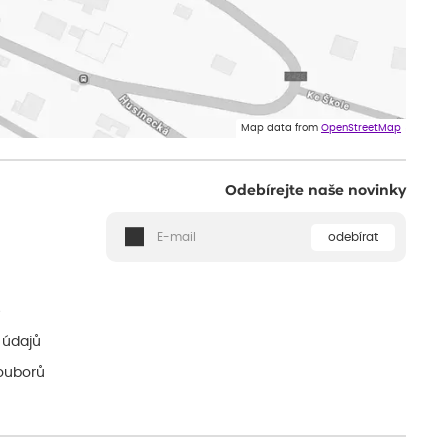
Map data from
OpenStreetMap
Odebírejte naše novinky
odebírat
ě
 údajů
ouborů