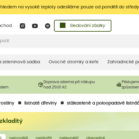
ohledem na vysoké teploty odesíláme pouze od pondělí do středy
bchod
Sledování zásilky
 a zeleninová sadba
Ovocné stromky a keře
Zahradnické p
Doprava zdarma při nákupu
Pěstujem
ladem
nad 2500 Kč
způsobe
ostliny
listnaté dřeviny
stálezelené a poloopadavé listná
zkladitý
í
nejnovější
nejdražší
nejlevnější
abecedně