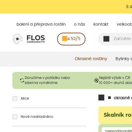
S 
balení a přeprava rostlin
o nás
kontakt
velkoo
4.52/5
Okrasné rostliny
Bylinky
Doručíme v pořádku nebo
Nejširší výběr v ČR
zdarma vyměníme
10.000+ druhů sk
okrasné r
Akce
Skalník ro
Nově naskladněno
nejprodávanějš