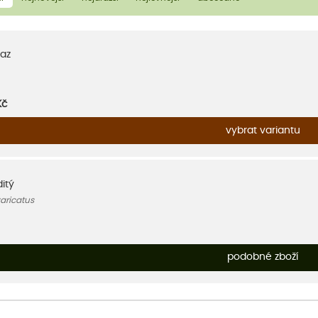
az
Kč
vybrat variantu
ditý
aricatus
podobné zboží