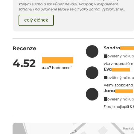
kterým sucho a žár vůbec nevadí. Naopak, v rozpáleném
záhonu i na osluněné terase se cítí jako doma. Vybrali jsme
pro vás 11 tipů na odolné druhy, které zvládnou horké a suché
léto bez pravidelné zálivky. Pojďme se podívat, které to jsou.
celý článek
Recenze
Sandra
ověřený nákup
4.52
vše v naprostém
4447 hodnocení
Eva
ověřený nákup
Velmi spokojená 
Jana
ověřený nákup
Flos je nejlepší 