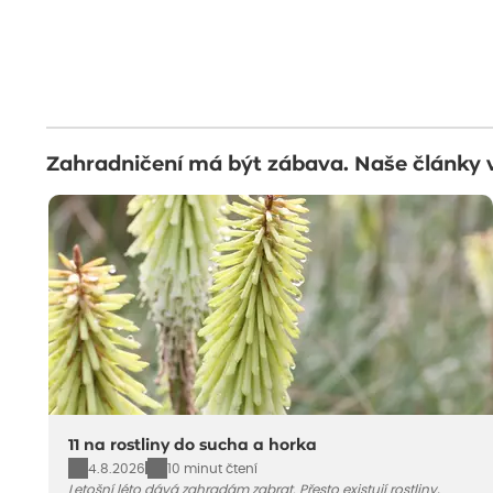
Zahradničení má být zábava. Naše články 
11 na rostliny do sucha a horka
4.8.2026
10 minut čtení
Letošní léto dává zahradám zabrat. Přesto existují rostliny,