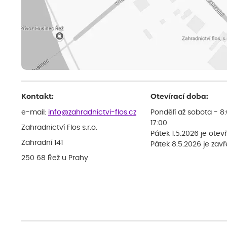
Kontakt:
Otevírací doba:
e-mail:
info@zahradnictvi-flos.cz
Pondělí až sobota - 8
17:00
Zahradnictví Flos s.r.o.
Pátek 1.5.2026 je otev
Zahradní 141
Pátek 8.5.2026 je zav
250 68 Řež u Prahy