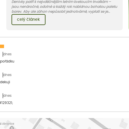
Denivky patří k nejvděčnějším letním kvetoucím trvalkám –
jsou nenáročné, odolné a každý rok nabídnou bohatou paletu
barev. Aby ale záhon nepůsobil jednotvárně, vyplatí se je
doplnit vhodnými sousedy. V dnešním článku vám ukážeme, s
celý článek
jakými trvalkami a travinami denivky nejlépe ladí.
dnes
 pořádku
dnes
dekuji
dnes
&#129321;