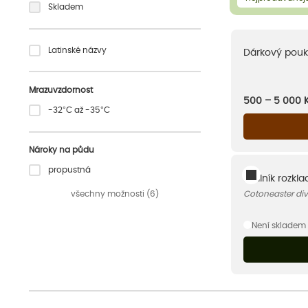
Skladem
Latinské názvy
Dárkový pouk
Mrazuvzdornost
500 – 5 000
-32°C až -35°C
Nároky na půdu
propustná
Skalník rozkla
všechny možnosti (6)
Cotoneaster div
Není skladem