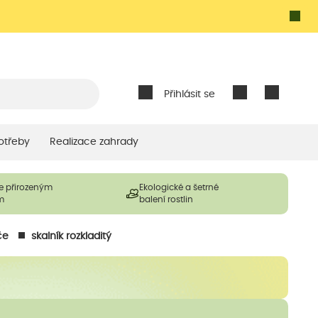
Přihlásit se
otřeby
Realizace zahrady
e přirozeným
Ekologické a šetrné
m
balení rostlin
če
skalník rozkladitý