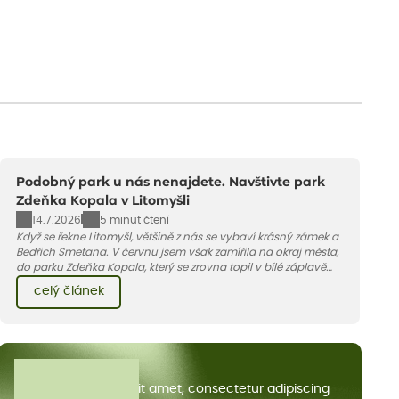
Podobný park u nás nenajdete. Navštivte park
Zdeňka Kopala v Litomyšli
14.7.2026
5 minut čtení
Když se řekne Litomyšl, většině z nás se vybaví krásný zámek a
Bedřich Smetana. V červnu jsem však zamířila na okraj města,
do parku Zdeňka Kopala, který se zrovna topil v bílé záplavě
kvetoucích kopretin. Fotky řeknou víc než slova, přidávám k
celý článek
nim pár řádků o tom, jak tento jedinečný kus krajiny vznikl.
Všechny články
Lorem ipsum dolor sit amet, consectetur adipiscing