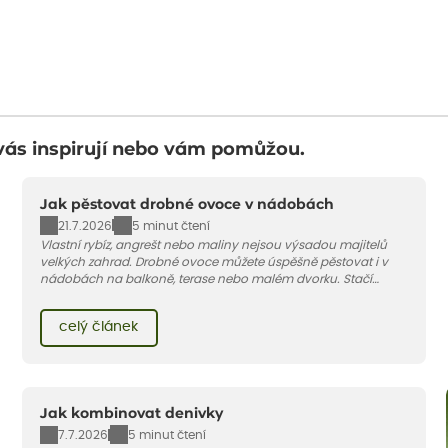
vás inspirují nebo vám pomůžou.
Jak pěstovat drobné ovoce v nádobách
21.7.2026
5 minut čtení
Vlastní rybíz, angrešt nebo maliny nejsou výsadou majitelů
velkých zahrad. Drobné ovoce můžete úspěšně pěstovat i v
nádobách na balkoně, terase nebo malém dvorku. Stačí
vybrat vhodnou odrůdu, dostatečně velký květináč a dodržet
pár základních pravidel. V tomto článku vám poradíme, jak na
celý článek
to.
Jak kombinovat denivky
7.7.2026
5 minut čtení