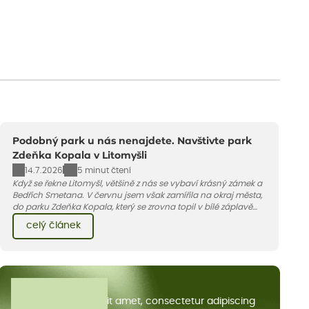
Podobný park u nás nenajdete. Navštivte park
Zdeňka Kopala v Litomyšli
14.7.2026
5 minut čtení
Když se řekne Litomyšl, většině z nás se vybaví krásný zámek a
Bedřich Smetana. V červnu jsem však zamířila na okraj města,
do parku Zdeňka Kopala, který se zrovna topil v bílé záplavě
kvetoucích kopretin. Fotky řeknou víc než slova, přidávám k
celý článek
nim pár řádků o tom, jak tento jedinečný kus krajiny vznikl.
Všechny články
Lorem ipsum dolor sit amet, consectetur adipiscing