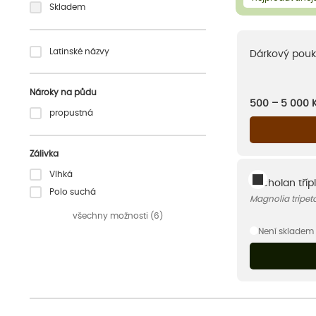
Skladem
Latinské názvy
Dárkový pouk
Nároky na půdu
500 – 5 000
propustná
Zálivka
Vlhká
Šácholan tříp
Polo suchá
Magnolia tripet
všechny možnosti (6)
Není skladem