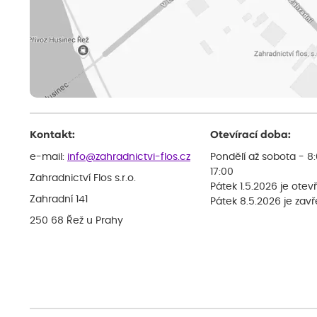
Kontakt:
Otevírací doba:
e-mail:
info@zahradnictvi-flos.cz
Pondělí až sobota - 8
17:00
Zahradnictví Flos s.r.o.
Pátek 1.5.2026 je otev
Zahradní 141
Pátek 8.5.2026 je zav
250 68 Řež u Prahy