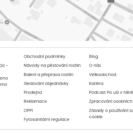
Obchodní podmínky
Blog
:00 -
Návody na pěstování rostlin
O nás
Balení a přeprava rostlin
Velkoobchod
řeno
Sledování objednávky
Kariéra
řeno
Prodejna
Podcast Po uši v hlín
Reklamace
Zpracování osobních
OPPI
Zásady o používání s
cookie
Fytosanitární regulace