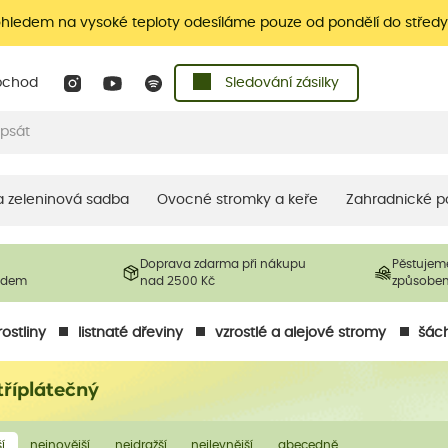
ohledem na vysoké teploty odesíláme pouze od pondělí do středy
bchod
Sledování zásilky
 a zeleninová sadba
Ovocné stromky a keře
Zahradnické p
Doprava zdarma při nákupu
Pěstujem
ladem
nad 2500 Kč
způsobe
ostliny
listnaté dřeviny
vzrostlé a alejové stromy
šách
tříplátečný
í
nejnovější
nejdražší
nejlevnější
abecedně