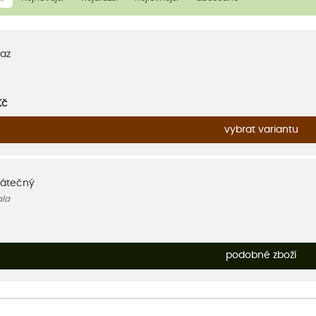
az
Kč
vybrat variantu
látečný
ala
podobné zboží