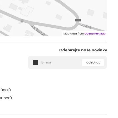
Map data from
OpenStreetMap
Odebírejte naše novinky
odebírat
ě
 údajů
ouborů