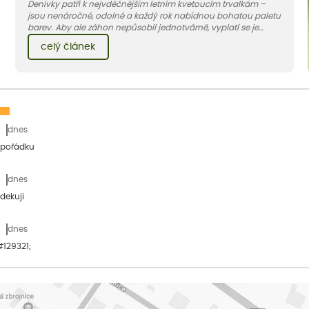
Denivky patří k nejvděčnějším letním kvetoucím trvalkám –
jsou nenáročné, odolné a každý rok nabídnou bohatou paletu
barev. Aby ale záhon nepůsobil jednotvárně, vyplatí se je
doplnit vhodnými sousedy. V dnešním článku vám ukážeme, s
celý článek
jakými trvalkami a travinami denivky nejlépe ladí.
dnes
 pořádku
dnes
dekuji
dnes
&#129321;