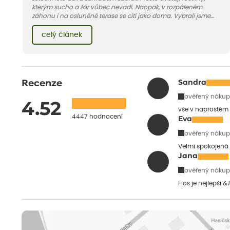
kterým sucho a žár vůbec nevadí. Naopak, v rozpáleném
záhonu i na osluněné terase se cítí jako doma. Vybrali jsme
pro vás 11 tipů na odolné druhy, které zvládnou horké a suché
léto bez pravidelné zálivky. Pojďme se podívat, které to jsou.
celý článek
Recenze
Sandra
ověřený nákup
4.52
vše v naprostém
4447 hodnocení
Eva
ověřený nákup
Velmi spokojená 
Jana
ověřený nákup
Flos je nejlepší 