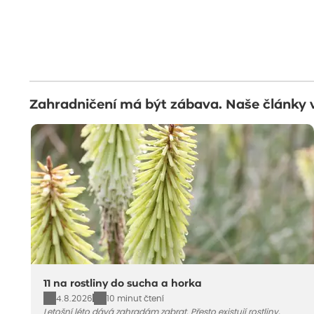
Zahradničení má být zábava. Naše články 
11 na rostliny do sucha a horka
4.8.2026
10 minut čtení
Letošní léto dává zahradám zabrat. Přesto existují rostliny,