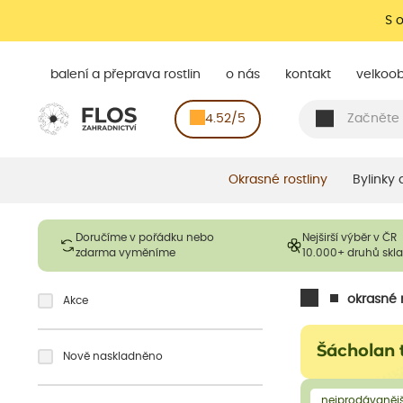
S 
balení a přeprava rostlin
o nás
kontakt
velkoo
4.52/5
Okrasné rostliny
Bylinky
Doručíme v pořádku nebo
Nejširší výběr v ČR
zdarma vyměníme
10.000+ druhů sk
okrasné r
Akce
Šácholan 
Nově naskladněno
nejprodávanějš