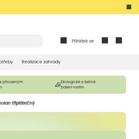
Přihlásit se
otřeby
Realizace zahrady
e přirozeným
Ekologické a šetrné
m
balení rostlin
olan tříplátečný