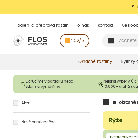
S 
balení a přeprava rostlin
o nás
kontakt
velkoo
4.52/5
Okrasné rostliny
Bylinky
Doručíme v pořádku nebo
Nejširší výběr v ČR
zdarma vyměníme
10.000+ druhů sk
okrasné r
Akce
Rýže
Nově naskladněno
nejprodávanějš