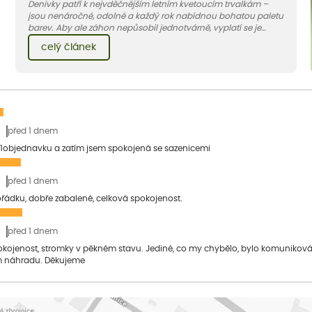
Denivky patří k nejvděčnějším letním kvetoucím trvalkám –
jsou nenáročné, odolné a každý rok nabídnou bohatou paletu
barev. Aby ale záhon nepůsobil jednotvárně, vyplatí se je
doplnit vhodnými sousedy. V dnešním článku vám ukážeme, s
celý článek
jakými trvalkami a travinami denivky nejlépe ladí.
před 1 dnem
1objednavku a zatím jsem spokojená se sazenicemi
před 1 dnem
pořádku, dobře zabalené, celková spokojenost.
před 1 dnem
pokojenost, stromky v pěkném stavu. Jediné, co my chybělo, bylo komuniko
 náhradu. Děkujeme