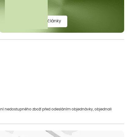
elit.
zobrazit všechny články
vání nedostupného zboží před odesláním objednávky, objednali