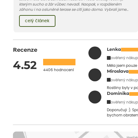
kterým sucho a žár vůbec nevadí. Naopak, v rozpáleném
záhonu i na osluněné terase se cítí jako doma. Vybrali jsme
pro vás 11 tipů na odolné druhy, které zvládnou horké a suché
léto bez pravidelné zálivky. Pojďme se podívat, které to jsou.
celý článek
Recenze
Lenka
ověřený nákup
4.52
Měla jsem pouze 
4406 hodnocení
Miroslava
ověřený nákup
Rostliny byly v 
Dominika
ověřený nákup
Doporučuji :). S
bychom obratem