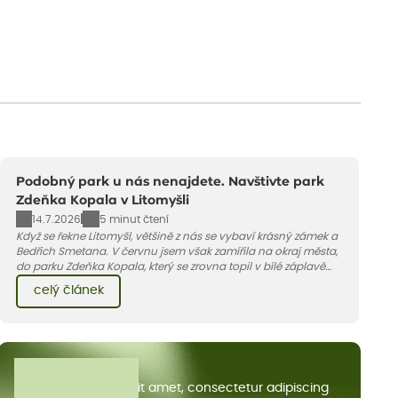
Podobný park u nás nenajdete. Navštivte park
Zdeňka Kopala v Litomyšli
14.7.2026
5 minut čtení
Když se řekne Litomyšl, většině z nás se vybaví krásný zámek a
Bedřich Smetana. V červnu jsem však zamířila na okraj města,
do parku Zdeňka Kopala, který se zrovna topil v bílé záplavě
kvetoucích kopretin. Fotky řeknou víc než slova, přidávám k
celý článek
nim pár řádků o tom, jak tento jedinečný kus krajiny vznikl.
Všechny články
Lorem ipsum dolor sit amet, consectetur adipiscing