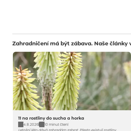
Zahradničení má být zábava. Naše články 
11 na rostliny do sucha a horka
4.8.2026
10 minut čtení
Letošní léto dává zahradám zabrat. Přesto existují rostliny,