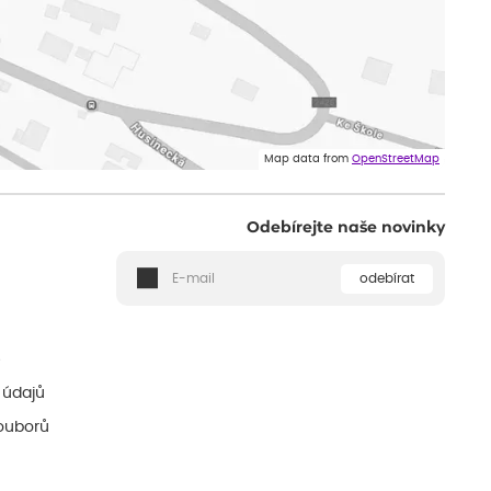
Map data from
OpenStreetMap
Odebírejte naše novinky
odebírat
ě
 údajů
ouborů