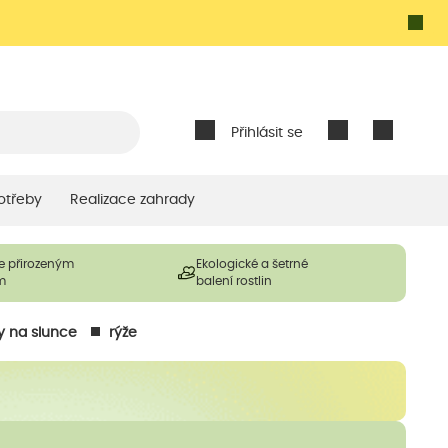
Přihlásit se
otřeby
Realizace zahrady
e přirozeným
Ekologické a šetrné
m
balení rostlin
y na slunce
rýže