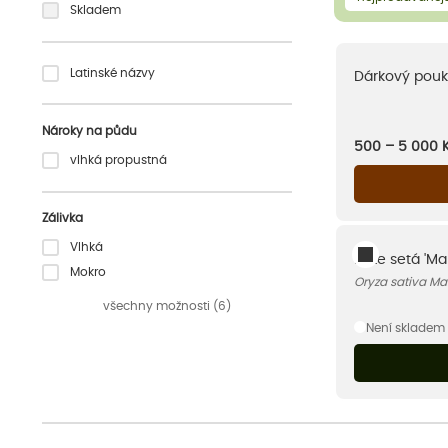
Skladem
Latinské názvy
Dárkový pouk
Nároky na půdu
500 – 5 000
vlhká propustná
Zálivka
Vlhká
Rýže setá 'Ma
Mokro
Oryza sativa Ma
všechny možnosti (6)
Není skladem