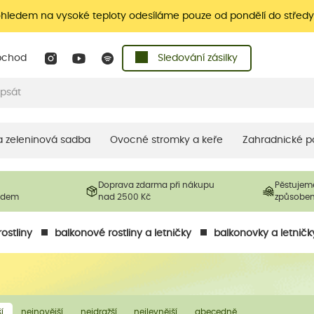
ohledem na vysoké teploty odesíláme pouze od pondělí do středy
bchod
Sledování zásilky
 a zeleninová sadba
Ovocné stromky a keře
Zahradnické p
Doprava zdarma při nákupu
Pěstujem
ladem
nad 2500 Kč
způsobe
ostliny
balkonové rostliny a letničky
balkonovky a letničk
í
nejnovější
nejdražší
nejlevnější
abecedně