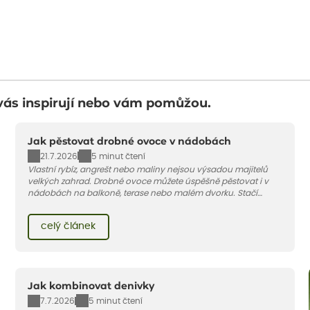
vás inspirují nebo vám pomůžou.
Jak pěstovat drobné ovoce v nádobách
21.7.2026
5 minut čtení
Vlastní rybíz, angrešt nebo maliny nejsou výsadou majitelů
velkých zahrad. Drobné ovoce můžete úspěšně pěstovat i v
nádobách na balkoně, terase nebo malém dvorku. Stačí
vybrat vhodnou odrůdu, dostatečně velký květináč a dodržet
pár základních pravidel. V tomto článku vám poradíme, jak na
celý článek
to.
Jak kombinovat denivky
7.7.2026
5 minut čtení