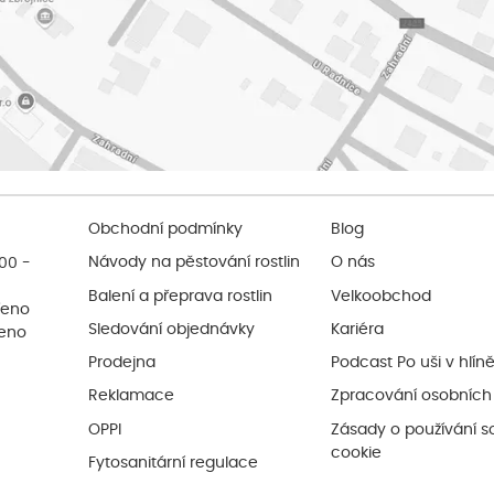
Obchodní podmínky
Blog
:00 -
Návody na pěstování rostlin
O nás
Balení a přeprava rostlin
Velkoobchod
řeno
Sledování objednávky
Kariéra
řeno
Prodejna
Podcast Po uši v hlín
Reklamace
Zpracování osobních
OPPI
Zásady o používání s
cookie
Fytosanitární regulace