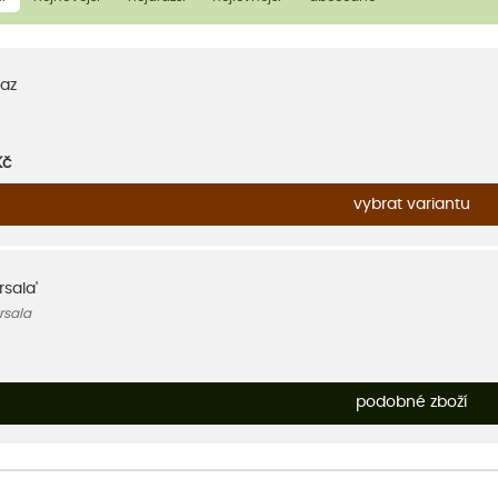
az
Kč
vybrat variantu
rsala'
rsala
podobné zboží