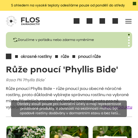
S ohledem na vysoké teploty odesíláme pouze od pondělí do středy
Přihlásit se
Doručíme v pořádku nebo zdarma vyměníme
okrasné rostliny
růže
pnoucí růže
Růže pnoucí 'Phyllis Bide'
Rosa PN 'Phyllis Bide'
Růže pnoucí Phyllis Bide - růže pnoucí jsou obecně náročné
rostliny, proto důkladně vybírejte správnou rostlinu na vybrané
místo. Při větších mrazech výhonky namrzají, proto pro ně
Obrázky slouží pouze pro ilustrační účely a mají reprezentovat
vybíráme stanoviště v teplejším…
Vše o produktu
prodávané produkty. V závislosti na sezónnosti mohou být
opadavé rostliny dodávány v dormantním stavu a bez listů.
Rostliny mohou být také sestřiženy níže, než je uvedená výška,
aby se podpořil nový růst.