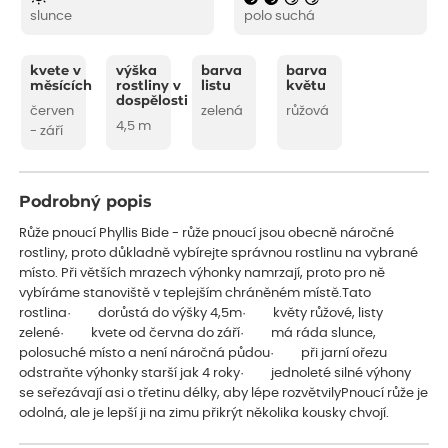
slunce
polo suchá
kvete v
výška
barva
barva
měsících
rostliny v
listu
květu
dospělosti
červen
zelená
růžová
4,5 m
- září
Podrobný popis
Růže pnoucí Phyllis Bide - růže pnoucí jsou obecně náročné
rostliny, proto důkladně vybírejte správnou rostlinu na vybrané
místo. Při větších mrazech výhonky namrzají, proto pro ně
vybíráme stanoviště v teplejším chráněném místě.Tato
rostlina· dorůstá do výšky 4,5m· květy růžové, listy
zelené· kvete od června do září· má ráda slunce,
polosuché místo a není náročná půdou· při jarní ořezu
odstraňte výhonky starší jak 4 roky· jednoleté silné výhony
se seřezávají asi o třetinu délky, aby lépe rozvětvilyPnoucí růže je
odolná, ale je lepší ji na zimu přikrýt několika kousky chvojí.