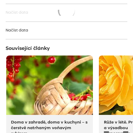
Načíst data
Načítám...
Načíst data
Související články
Doma v zahradě, doma v kuchyni – s
Růže v létě. P
čerstvě natrhaným voňavým
a výsadbou