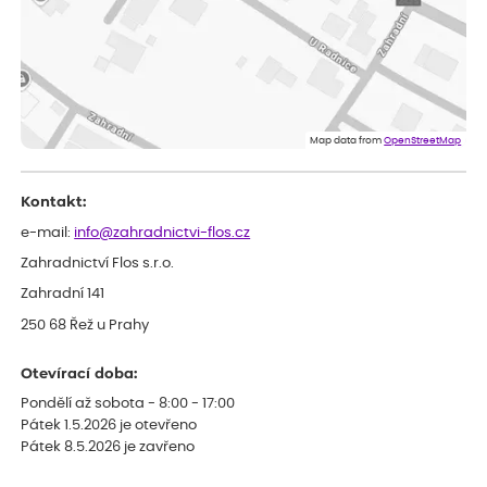
ověřený nákup
dnes
Rostlina mi přišla v dobrém stavu, jsem spokojená.
Zuzana
ověřený nákup
dnes
Spokojenost s dodáním kvalitních rostlin
Map data from
OpenStreetMap
Kontakt:
e-mail:
info@zahradnictvi-flos.cz
Zahradnictví Flos s.r.o.
Zahradní 141
250 68 Řež u Prahy
Otevírací doba:
Pondělí až sobota - 8:00 - 17:00
Pátek 1.5.2026 je otevřeno
Pátek 8.5.2026 je zavřeno