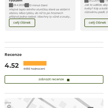
rybízem
25.2.2019
7 
Jak to udělat, ab
29.4.2021
10 minut čtení
květy? Kdy a kolik
Hřejivé teplo letního sluníčka, které se sklání k
růžovému padlí, č
obzoru. Mísa rybízu, do níž to po hroznech
škůdcům? A jak v 
přibývá jedna radost. Všechny ty vůně a zvuky
najdete v našem 
červencové zahrady. Sklizeň rybízu do kuchyně
celý článek
celý článek
vnese neuvěřitelný klid a radost. A taky trochu
bezstarostnosti dětství při mlsání babiččina
drobenkového koláče s rybízem.
Recenze
4.52
4466 hodnocení
zobrazit recenze
Vladimíra
ověřený nákup
dnes
Vše v pořádku, jsem spokojena.
Iveta