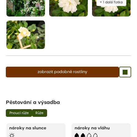
+ 1 další fotka
zobrazit podobné rostliny
Pěstování a výsadba
Pnoucí růže
Růže
nároky na slunce
nároky na vláhu