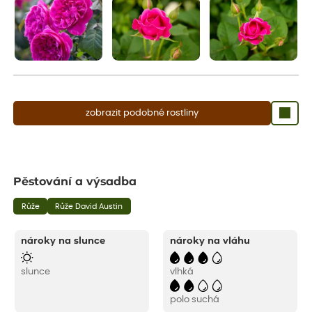
zobrazit podobné rostliny
Pěstování a výsadba
Růže
Růže David Austin
nároky na slunce
nároky na vláhu
slunce
vlhká
polo suchá