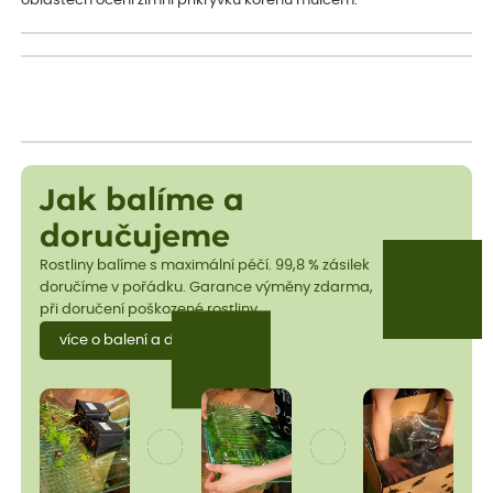
oblastech ocení zimní přikrývku kořenů mulčem.
Jak balíme a
doručujeme
Rostliny balíme s maximální péčí. 99,8 % zásilek
doručíme v pořádku. Garance výměny zdarma,
při doručení poškozené rostliny.
více o balení a dopravě