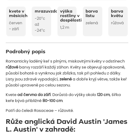
kvete v
mrazuvzdornost
výška
barva
barva
měsících
rostliny v
listu
květu
-20°c
dospělosti
červen
zelená
růžová
až
1,2 m
- září
-24°c
Podrobný popis
Romanticky laděný keř s plnými, miskovitými květy v odstínech
růžové
barvy rozzáří každý záhon. Květy se objevují opakovaně,
působí bohatě a vyniknou jak zblízka, tak při pohledu z dálky.
Listy jsou zdravě vypadající,
zelené
a dobře kryjí větve, takže keř
působí upraveně po celou sezonu.
Kvete
od června do září
. Dorůstá do výšky okolo
120 cm
, šířka
keře bývá přibližně
80-100 cm
.
Patří do čeledi Rosaceae – růžovité.
Růže anglická David Austin 'James
L. Austin' v zahradě: