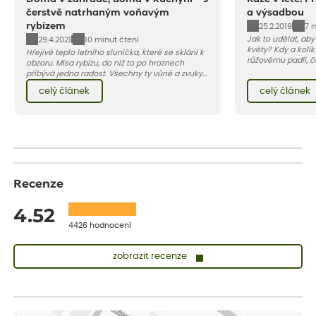
čerstvě natrhaným voňavým
a výsadbou
rybízem
25.2.2019
7 
Jak to udělat, ab
29.4.2021
10 minut čtení
květy? Kdy a kolik
Hřejivé teplo letního sluníčka, které se sklání k
růžovému padlí, č
obzoru. Mísa rybízu, do níž to po hroznech
škůdcům? A jak v 
přibývá jedna radost. Všechny ty vůně a zvuky
najdete v našem 
červencové zahrady. Sklizeň rybízu do kuchyně
celý článek
celý článek
vnese neuvěřitelný klid a radost. A taky trochu
bezstarostnosti dětství při mlsání babiččina
drobenkového koláče s rybízem.
Recenze
4.52
4426 hodnocení
zobrazit recenze
Zuzana
ověřený nákup
před 1 dnem