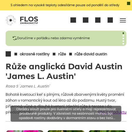
S ohledem na vysoké teploty odesíláme pouze od pondělí do středy
Přihlásit se
Doručíme v pořádku nebo zdarma vyměníme
okrasné rostliny
růže
růže david austin
Růže anglická David Austin
'James L. Austin'
Rosa S 'James L. Austin'
Bohatě kvetoucí keř s plnými, růžově zbarvenými květy promění
záhon v romantický kout od léta až do podzimu. Hustý tvar,
příjemná vůně a dlouhé kvetení. Ideální růže k terase i do
Obrázky slouží pouze pro ilustrační účely a mají reprezentovat
předzahrádky.
Vše o produktu
prodávané produkty. V závislosti na sezónnosti mohou být
opadavé rostliny dodávány v dormantním stavu a bez listů.
Rostliny mohou být také sestřiženy níže, než je uvedená výška,
aby se podpořil nový růst.