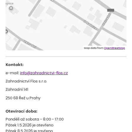
Vše přišlo velice rychle krásně zabalené. Rostlinky po přesazení
velice dobře prospívají
Jarda
ověřený nákup
před 1 dnem
Dobrý den, byli jsme spokojeni
Lenka
ověřený nákup
před 1 dnem
Eshop, objednání bylo v pořádku, žádný problém. Jen jsem byla
Map data from
OpenStreetMap
smutná z dodávky jedné kytky, která nebyla v nejlepší kondici a i
po zasazení vypadá spíše, že odejde, než že se chytne. Byla to
celkově slabá rostlina oproti ostatním.
Kontakt:
e-mail:
info@zahradnictvi-flos.cz
Zahradnictví Flos s.r.o.
Zahradní 141
250 68 Řež u Prahy
Otevírací doba:
Pondělí až sobota - 8:00 - 17:00
Pátek 1.5.2026 je otevřeno
Pátek 8.5.2026 je zavřeno