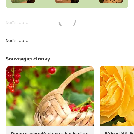
Načíst data
Načítám...
Načíst data
Související články
Doma v zahradě, doma v kuchyni – s
Růže v létě. P