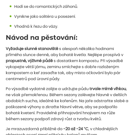
Hodí se do romantických záhonů.
Vynikne jako solitéra u posezení.
Vhodná k řezu do vázy.
Návod na pěstování:
Vyžaduje slunné stanoviště
s alespoň několika hodinami
přímého slunce denně, aby bohatě kvetla. Nejlépe prospívá v
propustné, výživné půdě
s dostatkem kompostu. Při výsadbě
vykopejte větší jámu, zeminu smíchejte s dobře rozloženým
kompostem a keř zasaďte tak, aby místo očkování bylo pár
centimetrů pod úrovní půdy.
Po výsadbě vydatně zalijte a udržujte půdu
trvale mírně vlhkou
,
ne však přemokřenou. Během sezony zalévejte hlavně v delších
obdobích sucha, ideálně ke kořenům. Na jaře odstraňte slabé a
poškozené výhony a zkraťte hlavní větve, aby se podpořilo
bohaté kvetení. Pravidelné přihnojování hnojivem na růže
během sezony podpoří zdravý růst a tvorbu květů.
Je mrazuvzdorná přibližně do
-20 až -24 °C
, v chladnějších