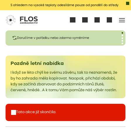
S ohledem na vysoké teploty odesíláme pouze od pondělí do středy
Přihlásit se
Doručíme v pořádku nebo zdarma vyměníme
Pozdně letní nabídka
I když se léto chýlí ke svému závěru, tak to neznamená, že
by ho zahrada měla kopírovat. Naopak, přichází období,
kdy se začíná zbarvovat do podzimních tónů žluté,
červené, hnědé...A k tomu Vám pomůže náš výběr rostlin.
Tato akce již skončila.