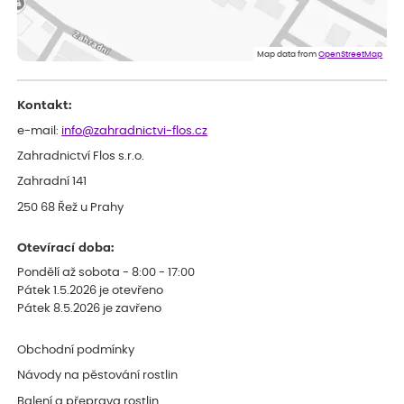
Dominika
ověřený nákup
před 1 dnem
Doporučuji :). Spokojenost, stromky v pěkném stavu. Jediné, co
Map data from
OpenStreetMap
my chybělo, bylo komunikování nedostupného zboží před
odesláním objednávky, objednali bychom obratem náhradu.
Děkujeme
Kontakt:
e-mail:
info@zahradnictvi-flos.cz
Zahradnictví Flos s.r.o.
Zahradní 141
250 68 Řež u Prahy
Otevírací doba:
Pondělí až sobota - 8:00 - 17:00
Pátek 1.5.2026 je otevřeno
Pátek 8.5.2026 je zavřeno
Obchodní podmínky
Návody na pěstování rostlin
Balení a přeprava rostlin