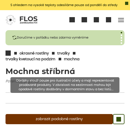
S ohledem na vysoké teploty odesíláme pouze od pondělí do středy
Přihlásit se
Doručíme v pořádku nebo zdarma vyměníme
okrasné rostliny
trvalky
trvalky kvetoucí na podzim
mochna
Mochna stříbrná
Obrázky slouží pouze pro ilustrační účely a mají reprezentovat
Potentilla argentea
prodávané produkty. V závislosti na sezónnosti mohou být
opadavé rostliny dodávány v dormantním stavu a bez listů.
Rostliny mohou být také sestřiženy níže, než je uvedená výška,
aby se podpořil nový růst.
zobrazit podobné rostliny