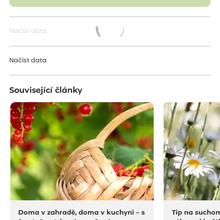
Načíst data
Načítám...
Načíst data
Související články
Doma v zahradě, doma v kuchyni – s
Tip na suchom