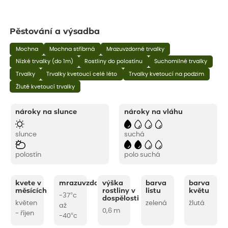
Pěstování a výsadba
Mochna
Mochna stříbrná
Mrazuvzdorné trvalky
Nízké trvalky (do 1m)
Rostliny do polostínu
Suchomilné trvalky
Trvalky
Trvalky kvetoucí celé léto
Trvalky kvetoucí na podzim
Žlutě kvetoucí trvalky
nároky na slunce
nároky na vláhu
slunce
suchá
polostín
polo suchá
kvete v
mrazuvzdornost
výška
barva
barva
měsících
rostliny v
listu
květu
-37°c
dospělosti
květen
zelená
žlutá
až
0,6 m
- říjen
-40°c