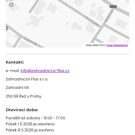
Eva
ověřený nákup
před 1 dnem
Velmi spokojená dekuji
Jana
ověřený nákup
před 1 dnem
Flos je nejlepší &#129321;
Map data from
OpenStreetMap
Kontakt:
e-mail:
info@zahradnictvi-flos.cz
Zahradnictví Flos s.r.o.
Zahradní 141
250 68 Řež u Prahy
Otevírací doba:
Pondělí až sobota - 8:00 - 17:00
Pátek 1.5.2026 je otevřeno
Pátek 8.5.2026 je zavřeno