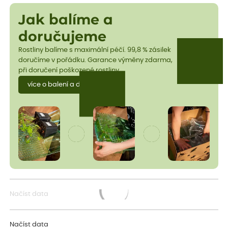
Jak balíme a
doručujeme
Rostliny balíme s maximální péčí. 99,8 % zásilek
doručíme v pořádku. Garance výměny zdarma,
při doručení poškozené rostliny.
více o balení a dopravě
Načíst data
Načítám...
Načíst data