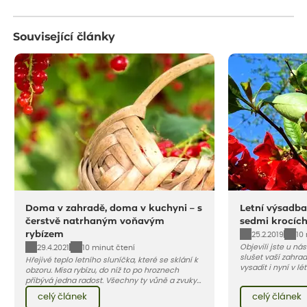
Související články
Doma v zahradě, doma v kuchyni – s
Letní výsadba
čerstvě natrhaným voňavým
sedmi krocíc
rybízem
25.2.2019
10
Objevili jste u ná
29.4.2021
10 minut čtení
slušet vaší zahra
Hřejivé teplo letního sluníčka, které se sklání k
vysadit i nyní v l
obzoru. Mísa rybízu, do níž to po hroznech
v kontejnerech, d
přibývá jedna radost. Všechny ty vůně a zvuky
celý rok – nyní p
červencové zahrady. Sklizeň rybízu do kuchyně
celý článek
celý článek
vody než na jaře 
vnese neuvěřitelný klid a radost. A taky trochu