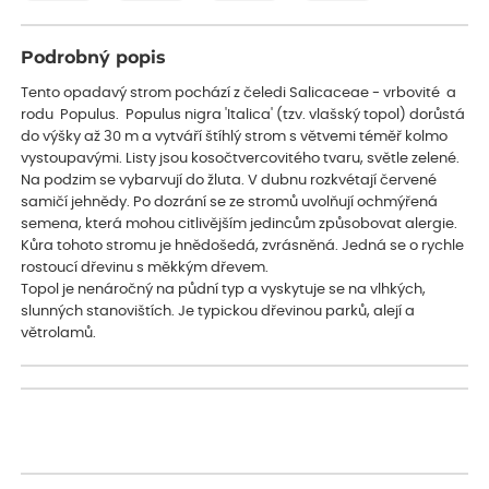
Podrobný popis
Tento opadavý strom pochází z čeledi Salicaceae - vrbovité a
rodu Populus. Populus nigra 'Italica' (tzv. vlašský topol) dorůstá
do výšky až 30 m a vytváří štíhlý strom s větvemi téměř kolmo
vystoupavými. Listy jsou kosočtvercovitého tvaru, světle zelené.
Na podzim se vybarvují do žluta. V dubnu rozkvétají červené
samičí jehnědy. Po dozrání se ze stromů uvolňují ochmýřená
semena, která mohou citlivějším jedincům způsobovat alergie.
Kůra tohoto stromu je hnědošedá, zvrásněná. Jedná se o rychle
rostoucí dřevinu s měkkým dřevem.
Topol je nenáročný na půdní typ a vyskytuje se na vlhkých,
slunných stanovištích. Je typickou dřevinou parků, alejí a
větrolamů.