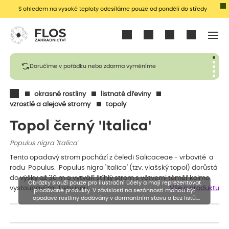
S ohledem na vysoké teploty odesíláme pouze od pondělí do středy
Přihlásit se
Doručíme v pořádku nebo zdarma vyměníme
okrasné rostliny
listnaté dřeviny
vzrostlé a alejové stromy
topoly
Topol černý 'Italica'
Populus nigra 'Italica'
Tento opadavý strom pochází z čeledi Salicaceae - vrbovité a
rodu Populus. Populus nigra 'Italica' (tzv. vlašský topol) dorůstá
do výšky až 30 m a vytváří štíhlý strom s větvemi téměř kolmo
Obrázky slouží pouze pro ilustrační účely a mají reprezentovat
vystoupavými. Listy jsou…
Vše o produktu
prodávané produkty. V závislosti na sezónnosti mohou být
opadavé rostliny dodávány v dormantním stavu a bez listů.
Rostliny mohou být také sestřiženy níže, než je uvedená výška,
aby se podpořil nový růst.