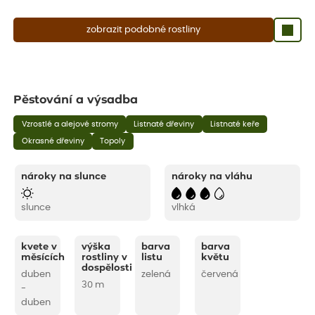
zobrazit podobné rostliny
Pěstování a výsadba
Vzrostlé a alejové stromy
Listnaté dřeviny
Listnaté keře
Okrasné dřeviny
Topoly
nároky na slunce
nároky na vláhu
slunce
vlhká
kvete v
výška
barva
barva
měsících
rostliny v
listu
květu
dospělosti
duben
zelená
červená
30 m
-
duben