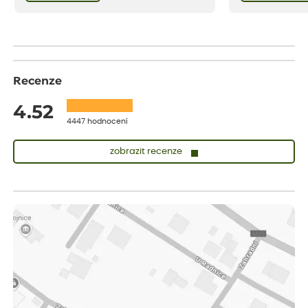
bezstarostnosti dětství při mlsání babiččina
drobenkového koláče s rybízem.
Recenze
4.52
4447 hodnocení
zobrazit recenze
Sandra
ověřený nákup
dnes
vše v naprostém pořádku
Eva
ověřený nákup
dnes
Velmi spokojená dekuji
Jana
ověřený nákup
dnes
Flos je nejlepší &#129321;