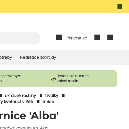
Přihlásit se
otřeby
Realizace zahrady
e přirozeným
Ekologické a šetrné
m
balení rostlin
okrasné rostliny
trvalky
ky kvetoucí v létě
jirnice
rnice 'Alba'
monium caeruleum 'Alba'