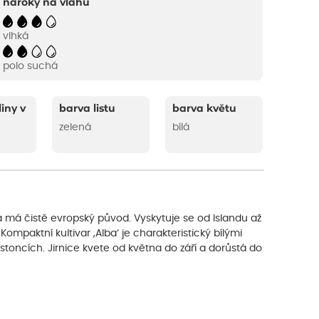
nároky na vláhu
vlhká
polo suchá
liny v
barva listu
barva květu
zelená
bílá
ka má čistě evropský původ. Vyskytuje se od Islandu až
Kompaktní kultivar ‚Alba‘ je charakteristický bílými
stoncích. Jirnice kvete od května do září a dorůstá do