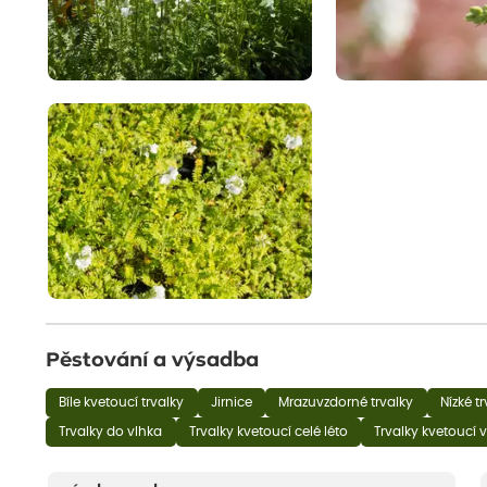
Pěstování a výsadba
Bíle kvetoucí trvalky
Jirnice
Mrazuvzdorné trvalky
Nízké t
Trvalky do vlhka
Trvalky kvetoucí celé léto
Trvalky kvetoucí v