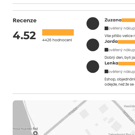
Recenze
Zuzana
ověřený nákup
4.52
Vše přišlo velice
4426 hodnocení
Jarda
ověřený nákup
Dobrý den, byli j
Lenka
ověřený nákup
Eshop, objednání 
odejde, než že se