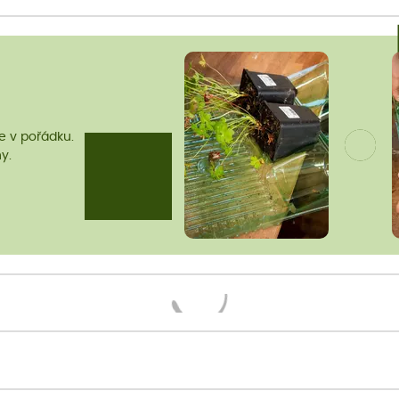
me v pořádku.
y.
Načítám...