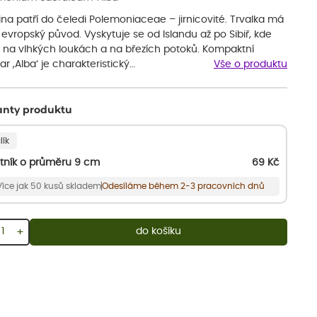
ina patří do čeledi Polemoniaceae – jirnicovité. Trvalka má
 evropský původ. Vyskytuje se od Islandu až po Sibiř, kde
e na vlhkých loukách a na březích potoků. Kompaktní
var ‚Alba‘ je charakteristický…
Vše o produktu
anty produktu
lík
tník o průměru 9 cm
69
Kč
Více jak 50 kusů skladem
Odesíláme během 2-3 pracovních dnů
+
do košíku