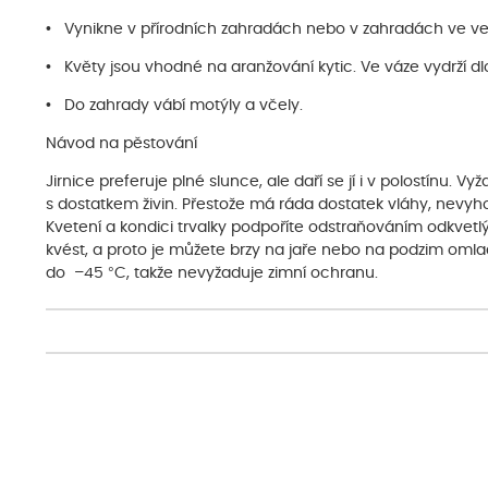
• Vynikne v přírodních zahradách nebo v zahradách ve ve
• Květy jsou vhodné na aranžování kytic. Ve váze vydrží dl
• Do zahrady vábí motýly a včely.
Návod na pěstování
Jirnice preferuje plné slunce, ale daří se jí i v polostínu. 
s dostatkem živin. Přestože má ráda dostatek vláhy, nev
Kvetení a kondici trvalky podpoříte odstraňováním odkvetlý
kvést, a proto je můžete brzy na jaře nebo na podzim omlad
do –45 °C, takže nevyžaduje zimní ochranu.