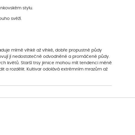
nkovském stylu.
ouho svěží.
Vyžaduje mírně vlhké až vlhké, dobře propustné půdy
yhovují jí nedostatečně odvodněné a promáčené půdy.
ch květů. Starší trsy jirnice mohou mít tendenci méně
it a rozdělit. Kultivar odolává extrémním mrazům až