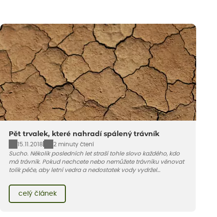
Pět trvalek, které nahradí spálený trávník
15.11.2018
2 minuty čtení
Sucho. Několik posledních let straší tohle slovo každého, kdo
má trávník. Pokud nechcete nebo nemůžete trávníku věnovat
tolik péče, aby letní vedra a nedostatek vody vydržel
dlouhodobě bez újmy, zkuste jiné řešení – vybrali jsme pět
trvalek, které trávník na suchých místech spolehlivě nahradí.
celý článek
Všechny jsou pochozí (vydrží sešlapání) a když jim dáte mezi
sekáním delší čas, krásně kvetou.