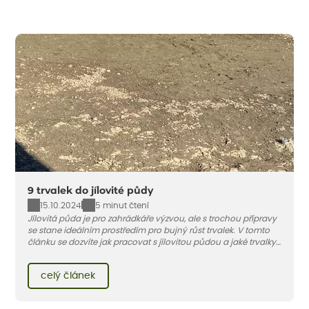
9 trvalek do jílovité půdy
15.10.2024
5 minut čtení
Jílovitá půda je pro zahrádkáře výzvou, ale s trochou přípravy
se stane ideálním prostředím pro bujný růst trvalek. V tomto
článku se dozvíte jak pracovat s jílovitou půdou a jaké trvalky
do ní vysadit.
celý článek