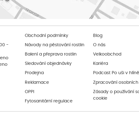
Obchodní podmínky
Blog
:00 -
Návody na pěstování rostlin
O nás
Balení a přeprava rostlin
Velkoobchod
řeno
Sledování objednávky
Kariéra
řeno
Prodejna
Podcast Po uši v hlín
Reklamace
Zpracování osobních
OPPI
Zásady o používání s
cookie
Fytosanitární regulace