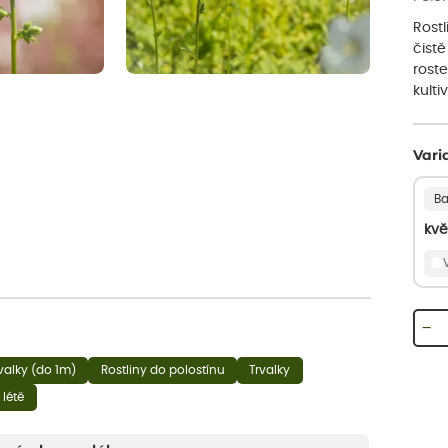
Rostl
čistě
rost
kulti
Vari
Ba
kvě
−
rvalky (do 1m)
Rostliny do polostínu
Trvalky
 létě