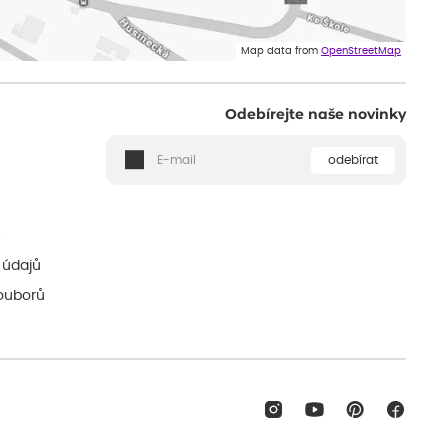
Map data from
OpenStreetMap
Odebírejte naše novinky
odebírat
ě
 údajů
ouborů