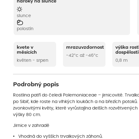
nároky na slunce
slunce
polostín
kvete v
mrazuvzdornost
výška rost
měsících
dospělosti
-42°c až -46°c
květen - srpen
0,8 m
Podrobný popis
Rostlina patří do čeledi Polemoniaceae – jirnicovité. Trval
po Sibiř, kde roste na vlhkých loukách a na březích potoků. 
zvonkovitými květy, které vyrůstajína delších rozvětvených 
výšky 80 cm.
Jirnice v zahradě
• Vhodná do vyšších trvalkových záhonů.