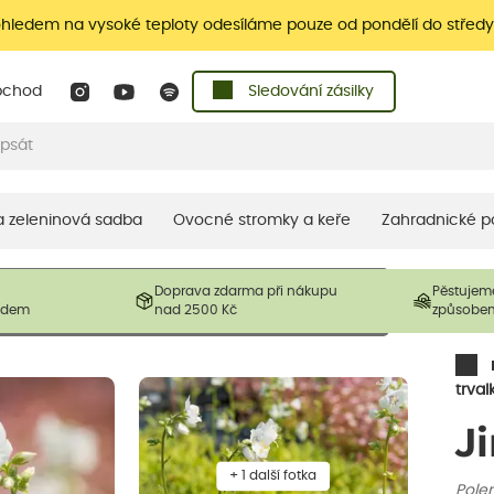
ohledem na vysoké teploty odesíláme pouze od pondělí do středy
bchod
Sledování zásilky
 a zeleninová sadba
Ovocné stromky a keře
Zahradnické p
 prodávané produkty. V závislosti na sezónnosti mohou být
Doprava zdarma při nákupu
Pěstujem
ostliny mohou být také sestřiženy níže, než je uvedená
ladem
nad 2500 Kč
způsobe
řil nový růst.
trval
Ji
+ 1 další fotka
Pole