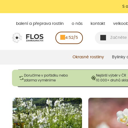
S 
balení a přeprava rostlin
o nás
kontakt
velkoo
4.52/5
Okrasné rostliny
Bylinky
Obrázky slouží pouze pro ilustrační účely a mají reprezentovat
Doručíme v pořádku nebo
Nejširší výběr v ČR
opadavé rostliny dodávány v dormantním stavu a bez listů. R
zdarma vyměníme
10.000+ druhů sk
výška, aby se podpo