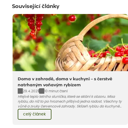
Související články
Doma v zahradě, doma v kuchyni – s čerstvě
natrhaným voňavým rybízem
29.4.2021
10 minut čtení
Hřejivé teplo letního sluníčka, které se sklání k obzoru. Mísa
rybízu, do níž to po hroznech přibývá jedna radost. Všechny ty
vůně a zvuky červencové zahrady. Sklizeň rybízu do kuchyně
vnese neuvěřitelný klid a radost. A taky trochu bezstarostnosti
celý článek
dětství při mlsání babiččina drobenkového koláče s rybízem.