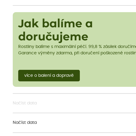
Jak balíme a
doručujeme
Rostliny balíme s maximální péčí. 99,8 % zásilek doručí
Garance výměny zdarma, při doručení poškozené rostlin
více o balení a dopravě
Načíst data
Načíst data