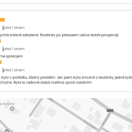
před 1 dnem
 rychle krásně zabalené. Rostlinky po přesazení velice dobře prospívají
před 1 dnem
sme spokojeni
před 1 dnem
bylo v pořádku, žádný problém. Jen jsem byla smutná z dodávky jedné kytky, 
 chytne. Byla to celkově slabá rostlina oproti ostatním.