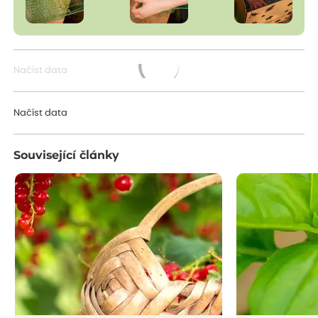
Načíst data
Načítám...
Načíst data
Související články