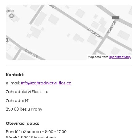
ověřený nákup
dnes
vše v naprostém pořádku
Eva
ověřený nákup
dnes
Velmi spokojená dekuji
Jana
ověřený nákup
dnes
Flos je nejlepší &#129321;
Map data from
OpenStreetMap
Kontakt:
e-mail:
info@zahradnictvi-flos.cz
Zahradnictví Flos s.r.o.
Zahradní 141
250 68 Řež u Prahy
Otevírací doba:
Pondělí až sobota - 8:00 - 17:00