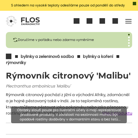
S ohledem na vysoké teploty odesíláme pouze od pondělí do středy
Přihlásit se
Doručíme v pořádku nebo zdarma vyměníme
bylinky a zeleninová sadba
bylinky a koření
rýmovníky
Rýmovník citronový 'Malibu'
Plectranthus amboinicus 'Malibu'
Rýmovník citronový pochází z jižní a východní Afriky, zdomácněl
a je hojně pěstovaný také v Indii. Je to teplomilná rostlina,
kterou můžeme pěstovat jako pokojovku nebo jako přenosnou
Obrázky slouží pouze pro ilustrační účely a mají reprezentovat
rostlinu, od jara do podzimu ji…
Vše o produktu
prodávané produkty. V závislosti na sezónnosti mohou být
opadavé rostliny dodávány v dormantním stavu a bez listů.
Rostliny mohou být také sestřiženy níže, než je uvedená výška,
aby se podpořil nový růst.