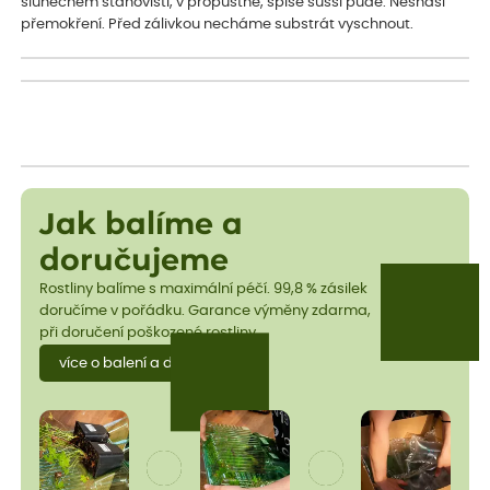
slunečném stanovišti, v propustné, spíše sušší půdě. Nesnáší
přemokření. Před zálivkou necháme substrát vyschnout.
Jak balíme a
doručujeme
Rostliny balíme s maximální péčí. 99,8 % zásilek
doručíme v pořádku. Garance výměny zdarma,
při doručení poškozené rostliny.
více o balení a dopravě