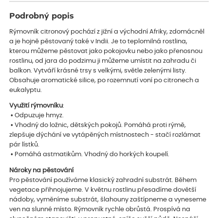
Podrobný popis
Rýmovník citronový pochází z jižní a východní Afriky, zdomácněl
a je hojně pěstovaný také v Indii. Je to teplomilná rostlina,
kterou můžeme pěstovat jako pokojovku nebo jako přenosnou
rostlinu, od jara do podzimu ji můžeme umístit na zahradu či
balkon. Vytváří krásné trsy s velkými, světle zelenými listy.
Obsahuje aromatické silice, po rozemnutí voní po citronech a
eukalyptu.
Využití rýmovníku
:
• Odpuzuje hmyz.
• Vhodný do ložnic, dětských pokojů. Pomáhá proti rýmě,
zlepšuje dýchání ve vytápěných místnostech - stačí rozlámat
pár lístků.
• Pomáhá astmatikům. Vhodný do horkých koupelí.
Nároky na pěstování
Pro pěstování používáme klasický zahradní substrát. Během
vegetace přihnojujeme. V květnu rostlinu přesadíme dovětší
nádoby, vyměníme substrát, šlahouny zaštípneme a vyneseme
ven na slunné místo. Rýmovník rychle obrůstá. Prospívá na