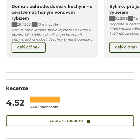
Doma v zahradě, doma v kuchyni – s
Bylinky pro j
čerstvě natrhaným voňavým
výběrem
rybízem
6.2.2018
7 m
Dopřejte si čerstv
29.4.2021
10 minut čtení
Stačí kousek záhon
Hřejivé teplo letního sluníčka, které se sklání k
květináč za okn
obzoru. Mísa rybízu, do níž to po hroznech
odesílat od konce
přibývá jedna radost. Všechny ty vůně a zvuky
červencové zahrady. Sklizeň rybízu do kuchyně
celý článek
celý článek
vnese neuvěřitelný klid a radost. A taky trochu
bezstarostnosti dětství při mlsání babiččina
drobenkového koláče s rybízem.
Recenze
4.52
4447 hodnocení
zobrazit recenze
Sandra