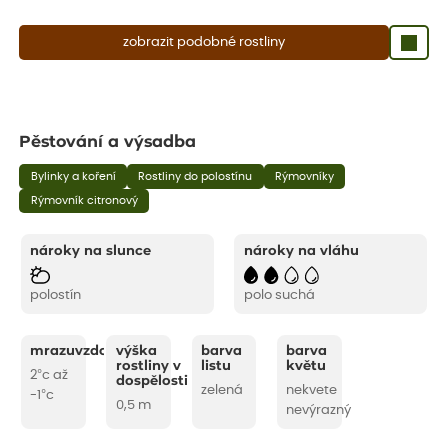
zobrazit podobné rostliny
Pěstování a výsadba
Bylinky a koření
Rostliny do polostínu
Rýmovníky
Rýmovník citronový
nároky na slunce
nároky na vláhu
polostín
polo suchá
mrazuvzdornost
výška
barva
barva
rostliny v
listu
květu
2°c až
dospělosti
zelená
nekvete
-1°c
0,5 m
nevýrazný