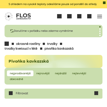
S ohledem na vysoké teploty odesíláme pouze od pondělí do středy
Přihlásit se
Doručíme v pořádku nebo zdarma vyměníme
okrasné rostliny
trvalky
trvalky kvetoucí v létě
pivoňka kavkazská
Pivoňka kavkazská
nejprodávanější
nejnovější
nejdražší
nejlevnější
abecedně
Filtrovat