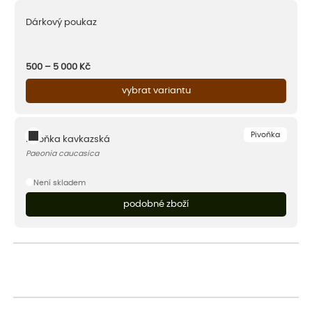
Dárkový poukaz
500 – 5 000
Kč
vybrat variantu
Pivoňka
Pivoňka kavkazská
Paeonia caucasica
Není skladem
podobné zboží