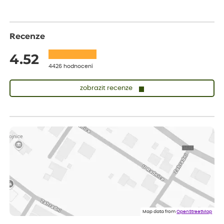
Recenze
4.52
4426 hodnocení
zobrazit recenze
Zuzana
ověřený nákup
dnes
Vše přišlo velice rychle krásně zabalené. Rostlinky po přesazení
velice dobře prospívají
Jarda
ověřený nákup
před 1 dnem
Dobrý den, byli jsme spokojeni
Lenka
ověřený nákup
před 1 dnem
Eshop, objednání bylo v pořádku, žádný problém. Jen jsem byla
Map data from
OpenStreetMap
smutná z dodávky jedné kytky, která nebyla v nejlepší kondici a i
po zasazení vypadá spíše, že odejde, než že se chytne. Byla to