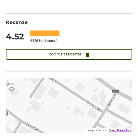
Recenze
4.52
4426 hodnocení
zobrazit recenze
Zuzana
ověřený nákup
dnes
Vše přišlo velice rychle krásně zabalené. Rostlinky po přesazení
velice dobře prospívají
Jarda
ověřený nákup
dnes
Dobrý den, byli jsme spokojeni
Lenka
ověřený nákup
dnes
Eshop, objednání bylo v pořádku, žádný problém. Jen jsem byla
Map data from
OpenStreetMap
smutná z dodávky jedné kytky, která nebyla v nejlepší kondici a i
po zasazení vypadá spíše, že odejde, než že se chytne. Byla to