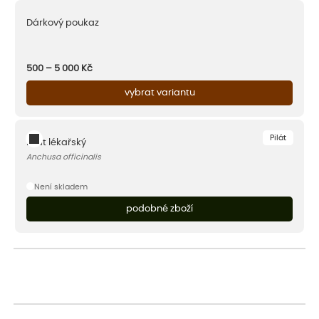
Dárkový poukaz
500 – 5 000
Kč
vybrat variantu
Pilát
Pilát lékařský
Anchusa officinalis
Není skladem
podobné zboží